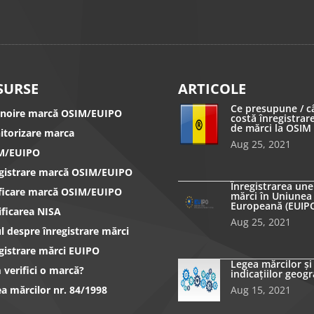
SURSE
ARTICOLE
Ce presupune / c
nnoire marcă OSIM/EUIPO
costă înregistrar
de mărci la OSIM
itorizare marca
Aug 25, 2021
M/EUIPO
egistrare marcă OSIM/EUIPO
Înregistrarea une
ificare marcă OSIM/EUIPO
mărci în Uniunea
Europeană (EUIP
ificarea NISA
Aug 25, 2021
l despre înregistrare mărci
gistrare mărci EUIPO
Legea mărcilor și
verifici o marcă?
indicațiilor geogr
a mărcilor nr. 84/1998
Aug 15, 2021