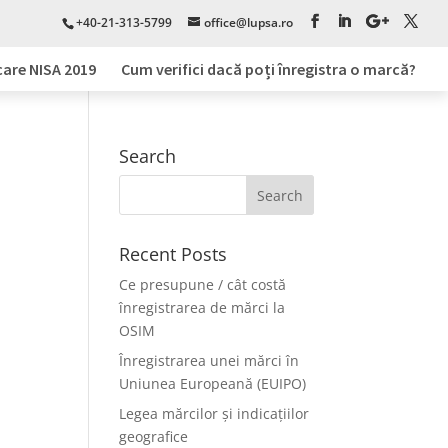
+40-21-313-5799
office@lupsa.ro
care NISA 2019
Cum verifici dacă poți înregistra o marcă?
Search
Recent Posts
Ce presupune / cât costă
înregistrarea de mărci la
OSIM
Înregistrarea unei mărci în
Uniunea Europeană (EUIPO)
Legea mărcilor și indicațiilor
geografice