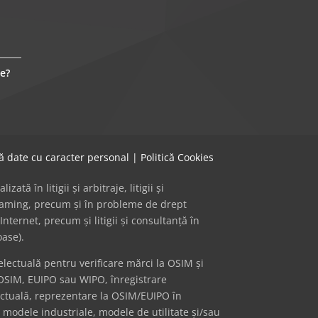
e?
că date cu caracter personal
|
Politică Cookies
ă în litigii și arbitraje, litigii și
 gaming, precum și în probleme de drept
Internet, precum și litigii și consultanță în
oase).
ectuală pentru verificare mărci la OSIM și
OSIM, EUIPO sau WIPO, înregistrare
ectuală, reprezentare la OSIM/EUIPO în
i modele industriale, modele de utilitate și/sau