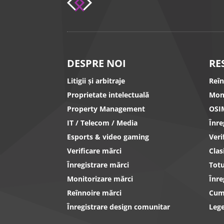
DESPRE NOI
RE
Litigii și arbitraje
Reî
Proprietate intelectuală
Mon
Property Management
OSI
IT / Telecom / Media
Înr
Esports & video gaming
Ver
Verificare mărci
Clas
Înregistrare mărci
Totu
Monitorizare mărci
Înre
Reînnoire mărci
Cum 
Înregistrare design comunitar
Lege