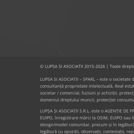
© LUPSA SI ASOCIATII 2015-2026 | Toate dreptu
LUPSA SI ASOCIATII – SPARL – este o societate de 
consultanță proprietate intelectuală, Real es
societar / comercial, fuziuni și achiziții, prote
domeniul dreptului muncii, protecției consumator
LUPȘA ȘI ASOCIAȚII S.R.L. este o AGENȚIE DE P
EUIPO, înregistrare mărci la OSIM, EUIPO sau 
design/model comunitar, precum și în legătură 
legătură cu opoziții, observații, contestații, r