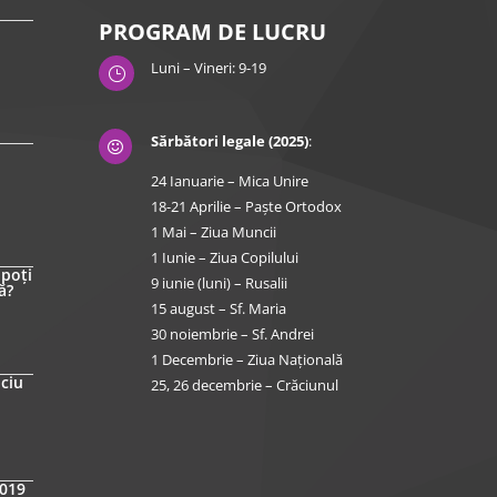
PROGRAM DE LUCRU
Luni – Vineri: 9-19
}
Sărbători legale (2025)
:

24 Ianuarie – Mica Unire
18-21 Aprilie – Paște Ortodox
1 Mai – Ziua Muncii
1 Iunie – Ziua Copilului
 poți
9 iunie (luni) – Rusalii
ă?
15 august – Sf. Maria
30 noiembrie – Sf. Andrei
1 Decembrie – Ziua Națională
iciu
25, 26 decembrie – Crăciunul
2019