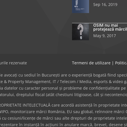
Sep 16, 2019
OSIM nu mai
protejează mărcil
May 9, 2017
rile rezervate
Termeni de utilizare
|
Politi
avocați cu sediul în București are o experiență bogată fiind specializat
tate & Property Management, IT / Telecom / Media, esports & video
cția datelor cu caracter personal și probleme de confidențialitate pe 
ului, dreptului fiscal (atât chestiuni litigioase, cât și necontenci
ROPRIETATE INTELECTUALĂ care acordă asistență în proprietate intel
WIPO, monitorizare mărci România, EU sau global, reînnoire mărci 
cu cesiuni/licențe de mărci sau alte drepturi de proprietate intel
eprezentare în instanță în acțiuni în anulare marcă, brevet, desene ș