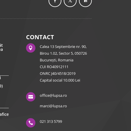
CONTACT
ât
Calea 13 Septembrie nr. 90,

ea
Birou 1.02, Sector 5, 050726
București, Romania
CUI RO40912111
ONRC J40/4518/2019
i
Capital social 10.000 Lei
O)
office@lupsa.ro

marci@lupsa.ro
afice
021 313 5799
