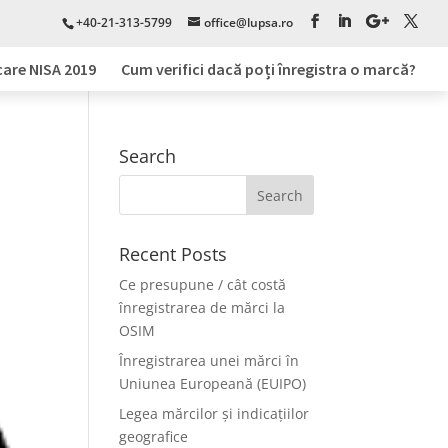
+40-21-313-5799
office@lupsa.ro
care NISA 2019
Cum verifici dacă poți înregistra o marcă?
Search
Recent Posts
Ce presupune / cât costă
înregistrarea de mărci la
OSIM
Înregistrarea unei mărci în
Uniunea Europeană (EUIPO)
Legea mărcilor și indicațiilor
geografice