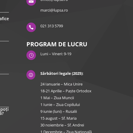

marci@lupsa.ro
afice
021 313 5799

PROGRAM DE LUCRU
Luni – Vineri: 9-19
}
Sărbători legale (2025)
:

24 Ianuarie – Mica Unire
18-21 Aprilie – Paște Ortodox
1 Mai – Ziua Muncii
1 Iunie – Ziua Copilului
 poți
9 iunie (luni) – Rusalii
ă?
15 august – Sf. Maria
30 noiembrie – Sf. Andrei
1 Decembrie – Ziua Națională