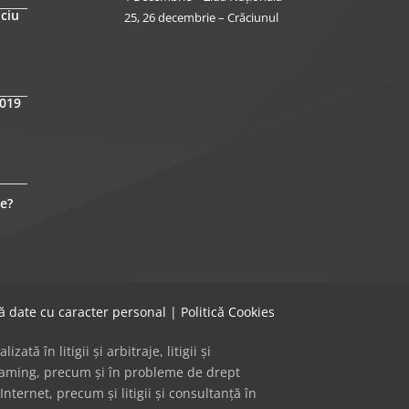
iciu
25, 26 decembrie – Crăciunul
2019
e?
că date cu caracter personal
|
Politică Cookies
ă în litigii și arbitraje, litigii și
 gaming, precum și în probleme de drept
Internet, precum și litigii și consultanță în