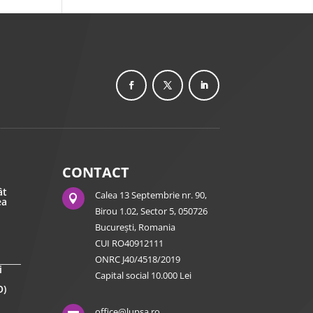
CONTACT
ât
Calea 13 Septembrie nr. 90,

ea
Birou 1.02, Sector 5, 050726
București, Romania
CUI RO40912111
ONRC J40/4518/2019
i
Capital social 10.000 Lei
O)
office@lupsa.ro