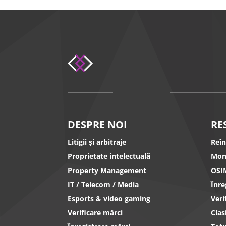
DESPRE NOI
RE
Litigii și arbitraje
Reî
Proprietate intelectuală
Mon
Property Management
OSI
IT / Telecom / Media
Înr
Esports & video gaming
Ver
Verificare mărci
Clas