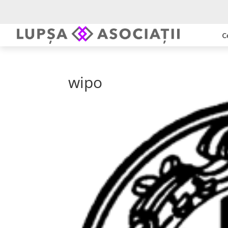
C
wipo