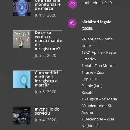
Ce înseamnă
Luni – Vineri: 9-19
monitorizare
}
de marcă
Jun 9, 2020
Sărbători legale

(2025)
:
De ce să
verifici o
24 Ianuarie – Mica
marcă înainte
de
Unire
înregistrare?
18-21 Aprilie – Paște
Jun 5, 2020
Ortodox
1 Mai – Ziua Muncii
1 Iunie – Ziua
Cum verifici
dacă poți
Copilului
înregistra o
marcă?
9 iunie (luni) –
Jun 5, 2020
Rusalii
15 august – Sf. Maria
30 noiembrie – Sf.
Invențiile de
Andrei
serviciu
1 Decembrie – Ziua
Jun 4, 2020
Națională