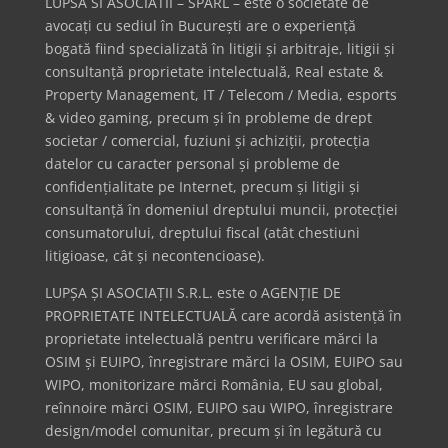
LUPSA SI ASOCIATII – SPARL – este o societate de
avocați cu sediul în București are o experiență
bogată fiind specializată în litigii și arbitraje, litigii și
consultanță proprietate intelectuală, Real estate &
Property Management, IT / Telecom / Media, esports
& video gaming, precum și în probleme de drept
societar / comercial, fuziuni și achiziții, protecția
datelor cu caracter personal și probleme de
confidențialitate pe Internet, precum și litigii și
consultanță în domeniul dreptului muncii, protecției
consumatorului, dreptului fiscal (atât chestiuni
litigioase, cât și necontencioase).
LUPȘA ȘI ASOCIAȚII S.R.L. este o AGENȚIE DE
PROPRIETATE INTELECTUALĂ care acordă asistență în
proprietate intelectuală pentru verificare mărci la
OSIM și EUIPO, înregistrare mărci la OSIM, EUIPO sau
WIPO, monitorizare mărci România, EU sau global,
reînnoire mărci OSIM, EUIPO sau WIPO, înregistrare
design/model comunitar, precum și în legătură cu