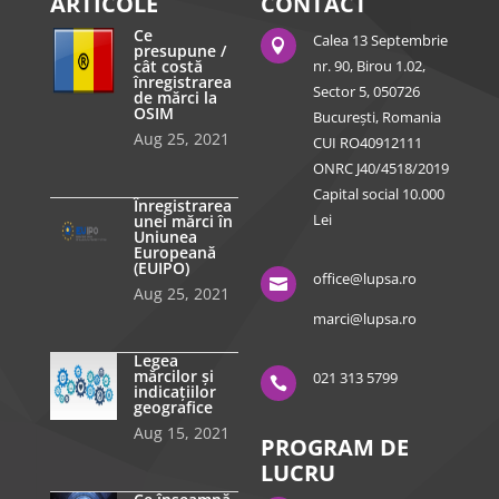
ARTICOLE
CONTACT
Ce
Calea 13 Septembrie

presupune /
cât costă
nr. 90, Birou 1.02,
înregistrarea
Sector 5, 050726
de mărci la
OSIM
București, Romania
Aug 25, 2021
CUI RO40912111
ONRC J40/4518/2019
Capital social 10.000
Înregistrarea
Lei
unei mărci în
Uniunea
Europeană
(EUIPO)
office@lupsa.ro

Aug 25, 2021
marci@lupsa.ro
Legea
mărcilor și
021 313 5799

indicațiilor
geografice
Aug 15, 2021
PROGRAM DE
LUCRU