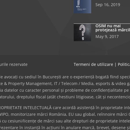
Sep 16, 2019
OSIM nu mai
protejează mărcil
May 9, 2017
rile rezervate
Termeni de utilizare
|
Politi
avocați cu sediul în București are o experiență bogată fiind specializat
tate & Property Management, IT / Telecom / Media, esports & video
cția datelor cu caracter personal și probleme de confidențialitate pe 
ului, dreptului fiscal (atât chestiuni litigioase, cât și necontenci
ROPRIETATE INTELECTUALĂ care acordă asistență în proprietate intel
WIPO, monitorizare mărci România, EU sau global, reînnoire mărci 
cu cesiuni/licențe de mărci sau alte drepturi de proprietate intel
eprezentare în instanță în acțiuni în anulare marcă, brevet, desene ș