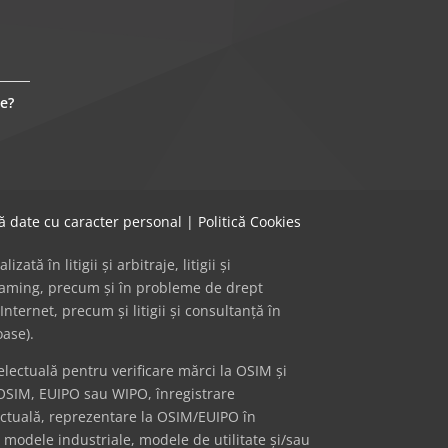
e?
că date cu caracter personal
|
Politică Cookies
ă în litigii și arbitraje, litigii și
 gaming, precum și în probleme de drept
Internet, precum și litigii și consultanță în
oase).
ectuală pentru verificare mărci la OSIM și
OSIM, EUIPO sau WIPO, înregistrare
ectuală, reprezentare la OSIM/EUIPO în
i modele industriale, modele de utilitate și/sau