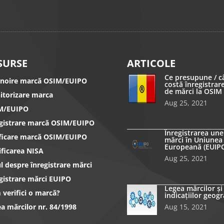
SURSE
ARTICOLE
Ce presupune / c
nnoire marcă OSIM/EUIPO
costă înregistrar
de mărci la OSIM
itorizare marca
Aug 25, 2021
M/EUIPO
egistrare marcă OSIM/EUIPO
Înregistrarea une
ificare marcă OSIM/EUIPO
mărci în Uniunea
Europeană (EUIP
ificarea NISA
Aug 25, 2021
l despre înregistrare mărci
gistrare mărci EUIPO
Legea mărcilor și
verifici o marcă?
indicațiilor geogr
a mărcilor nr. 84/1998
Aug 15, 2021