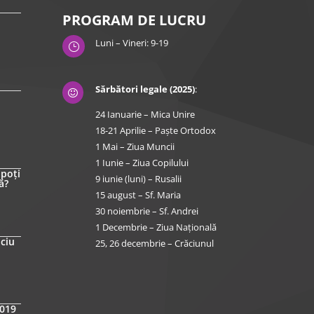
PROGRAM DE LUCRU
Luni – Vineri: 9-19
}
Sărbători legale (2025)
:

24 Ianuarie – Mica Unire
18-21 Aprilie – Paște Ortodox
1 Mai – Ziua Muncii
1 Iunie – Ziua Copilului
 poți
9 iunie (luni) – Rusalii
ă?
15 august – Sf. Maria
30 noiembrie – Sf. Andrei
1 Decembrie – Ziua Națională
iciu
25, 26 decembrie – Crăciunul
2019