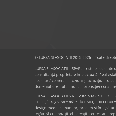
© LUPSA SI ASOCIATII 2015-2026 | Toate dreptu
LUPSA SI ASOCIATII – SPARL – este o societate de 
consultanță proprietate intelectuală, Real es
societar / comercial, fuziuni și achiziții, prote
domeniul dreptului muncii, protecției consumator
LUPȘA ȘI ASOCIAȚII S.R.L. este o AGENȚIE DE P
EUIPO, înregistrare mărci la OSIM, EUIPO sau 
design/model comunitar, precum și în legătură 
legătură cu opoziții, observații, contestații, r