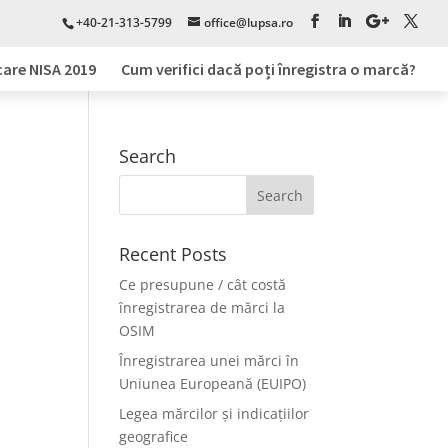
+40-21-313-5799
office@lupsa.ro
care NISA 2019
Cum verifici dacă poți înregistra o marcă?
Search
Recent Posts
Ce presupune / cât costă
înregistrarea de mărci la
OSIM
Înregistrarea unei mărci în
Uniunea Europeană (EUIPO)
Legea mărcilor și indicațiilor
geografice