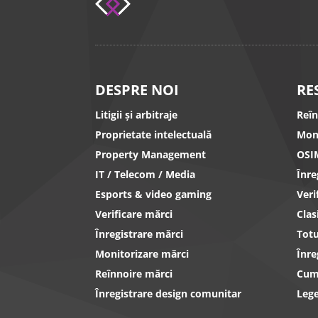
DESPRE NOI
RE
Litigii și arbitraje
Reî
Proprietate intelectuală
Mon
Property Management
OSI
IT / Telecom / Media
Înr
Esports & video gaming
Ver
Verificare mărci
Clas
Înregistrare mărci
Totu
Monitorizare mărci
Înre
Reînnoire mărci
Cum 
Înregistrare design comunitar
Lege