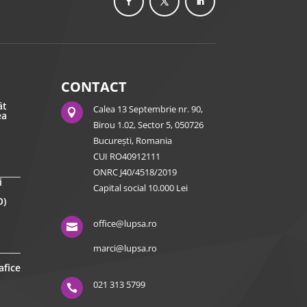
CONTACT
ât
Calea 13 Septembrie nr. 90,

ea
Birou 1.02, Sector 5, 050726
București, Romania
CUI RO40912111
ONRC J40/4518/2019
i
Capital social 10.000 Lei
O)
office@lupsa.ro

marci@lupsa.ro
afice
021 313 5799
