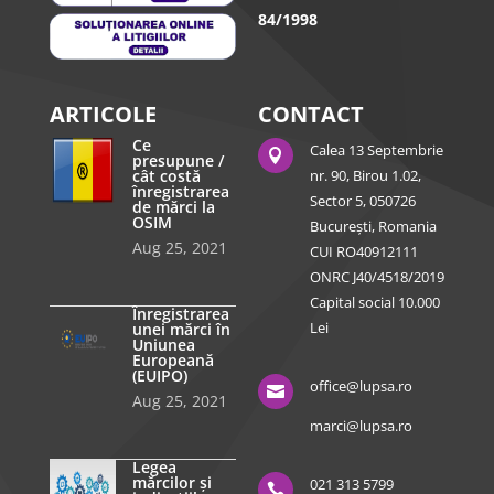
84/1998
ARTICOLE
CONTACT
Ce
Calea 13 Septembrie

presupune /
cât costă
nr. 90, Birou 1.02,
înregistrarea
Sector 5, 050726
de mărci la
OSIM
București, Romania
Aug 25, 2021
CUI RO40912111
ONRC J40/4518/2019
Capital social 10.000
Înregistrarea
Lei
unei mărci în
Uniunea
Europeană
(EUIPO)
office@lupsa.ro

Aug 25, 2021
marci@lupsa.ro
Legea
mărcilor și
021 313 5799
