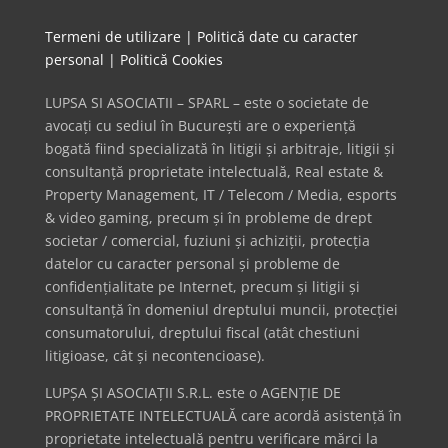
Termeni de utilizare
|
Politică date cu caracter
personal
|
Politică Cookies
LUPSA SI ASOCIATII – SPARL – este o societate de
avocați cu sediul în București are o experiență
bogată fiind specializată în litigii și arbitraje, litigii și
consultanță proprietate intelectuală, Real estate &
Property Management, IT / Telecom / Media, esports
& video gaming, precum și în probleme de drept
societar / comercial, fuziuni și achiziții, protecția
datelor cu caracter personal și probleme de
confidențialitate pe Internet, precum și litigii și
consultanță în domeniul dreptului muncii, protecției
consumatorului, dreptului fiscal (atât chestiuni
litigioase, cât și necontencioase).
LUPȘA ȘI ASOCIAȚII S.R.L. este o AGENȚIE DE
PROPRIETATE INTELECTUALĂ care acordă asistență în
proprietate intelectuală pentru verificare mărci la