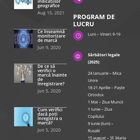
indicațiilor
geografice
Aug 15, 2021
PROGRAM DE
LUCRU
Ce înseamnă
Luni – Vineri: 9-19
monitorizare
}
de marcă
Jun 9, 2020
Sărbători legale

(2025)
:
De ce să
verifici o
24 Ianuarie – Mica
marcă înainte
de
Unire
înregistrare?
18-21 Aprilie – Paște
Jun 5, 2020
Ortodox
1 Mai – Ziua Muncii
1 Iunie – Ziua
Cum verifici
dacă poți
Copilului
înregistra o
marcă?
9 iunie (luni) –
Jun 5, 2020
Rusalii
15 august – Sf. Maria