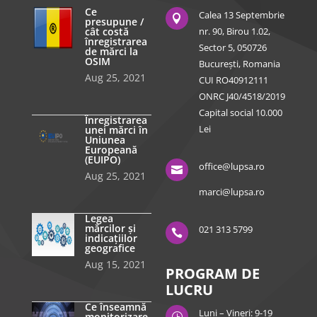
Ce
Calea 13 Septembrie

presupune /
cât costă
nr. 90, Birou 1.02,
înregistrarea
Sector 5, 050726
de mărci la
OSIM
București, Romania
Aug 25, 2021
CUI RO40912111
ONRC J40/4518/2019
Capital social 10.000
Înregistrarea
Lei
unei mărci în
Uniunea
Europeană
(EUIPO)
office@lupsa.ro

Aug 25, 2021
marci@lupsa.ro
Legea
mărcilor și
021 313 5799

indicațiilor
geografice
Aug 15, 2021
PROGRAM DE
LUCRU
Ce înseamnă
Luni – Vineri: 9-19
monitorizare
}