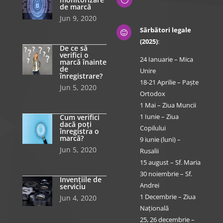
de marcă
Jun 9, 2020
Sărbători legale

(2025)
:
De ce să
verifici o
24 Ianuarie – Mica
marcă înainte
de
Unire
înregistrare?
18-21 Aprilie – Paște
Jun 5, 2020
Ortodox
1 Mai – Ziua Muncii
1 Iunie – Ziua
Cum verifici
dacă poți
Copilului
înregistra o
marcă?
9 iunie (luni) –
Jun 5, 2020
Rusalii
15 august – Sf. Maria
30 noiembrie – Sf.
Invențiile de
Andrei
serviciu
1 Decembrie – Ziua
Jun 4, 2020
Națională
25, 26 decembrie –