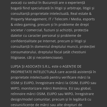
avocați cu sediul în București are o experiență
bogată fiind specializată în litigii și arbitraje, litigii și
consultanță proprietate intelectuală, Real estate &
Property Management, IT / Telecom / Media, esports
& video gaming, precum și în probleme de drept
societar / comercial, fuziuni și achiziții, protecția
datelor cu caracter personal și probleme de
confidențialitate pe Internet, precum și litigii și
consultanță în domeniul dreptului muncii, protecției
consumatorului, dreptului fiscal (atât chestiuni
litigioase, cât și necontencioase).
LUPȘA ȘI ASOCIAȚII S.R.L. este o AGENȚIE DE
PROPRIETATE INTELECTUALĂ care acordă asistență în
proprietate intelectuală pentru verificare mărci la
OSIM și EUIPO, înregistrare mărci la OSIM, EUIPO sau
WIPO, monitorizare mărci România, EU sau global,
reînnoire mărci OSIM, EUIPO sau WIPO, înregistrare
design/model comunitar, precum și în legătură cu
cesiuni/licențe de mărci sau alte drepturi de