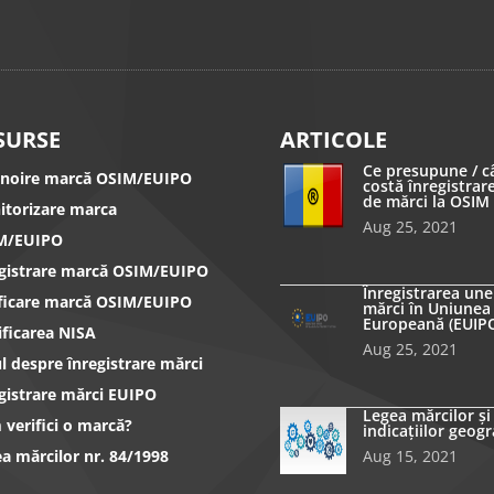
SURSE
ARTICOLE
Ce presupune / c
nnoire marcă OSIM/EUIPO
costă înregistrar
de mărci la OSIM
itorizare marca
Aug 25, 2021
M/EUIPO
egistrare marcă OSIM/EUIPO
Înregistrarea une
ificare marcă OSIM/EUIPO
mărci în Uniunea
Europeană (EUIP
ificarea NISA
Aug 25, 2021
l despre înregistrare mărci
gistrare mărci EUIPO
Legea mărcilor și
verifici o marcă?
indicațiilor geogr
a mărcilor nr. 84/1998
Aug 15, 2021