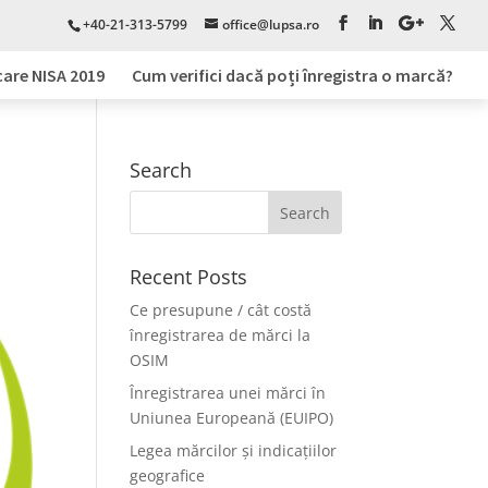
+40-21-313-5799
office@lupsa.ro
care NISA 2019
Cum verifici dacă poți înregistra o marcă?
Search
Recent Posts
Ce presupune / cât costă
înregistrarea de mărci la
OSIM
Înregistrarea unei mărci în
Uniunea Europeană (EUIPO)
Legea mărcilor și indicațiilor
geografice