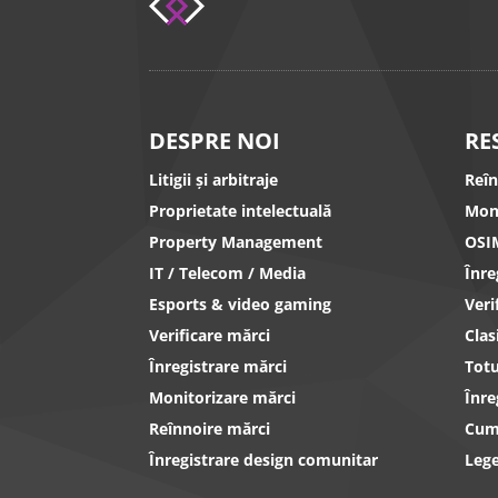
DESPRE NOI
RE
Litigii și arbitraje
Reî
Proprietate intelectuală
Mon
Property Management
OSI
IT / Telecom / Media
Înr
Esports & video gaming
Ver
Verificare mărci
Clas
Înregistrare mărci
Totu
Monitorizare mărci
Înre
Reînnoire mărci
Cum 
Înregistrare design comunitar
Lege