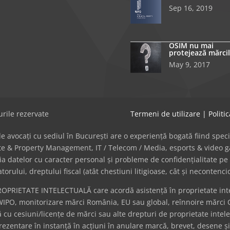
Sep 16, 2019
OSIM nu mai
protejează mărcil
May 9, 2017
rile rezervate
Termeni de utilizare
|
Politi
avocați cu sediul în București are o experiență bogată fiind specializat
tate & Property Management, IT / Telecom / Media, esports & video
cția datelor cu caracter personal și probleme de confidențialitate pe 
ului, dreptului fiscal (atât chestiuni litigioase, cât și necontenci
ROPRIETATE INTELECTUALĂ care acordă asistență în proprietate intel
WIPO, monitorizare mărci România, EU sau global, reînnoire mărci 
cu cesiuni/licențe de mărci sau alte drepturi de proprietate intel
eprezentare în instanță în acțiuni în anulare marcă, brevet, desene ș