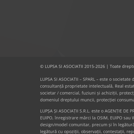
© LUPSA SI ASOCIATII 2015-2026 | Toate dreptu
LUPSA SI ASOCIATII – SPARL – este o societate de 
consultanță proprietate intelectuală, Real es
societar / comercial, fuziuni și achiziții, prote
domeniul dreptului muncii, protecției consumator
LUPȘA ȘI ASOCIAȚII S.R.L. este o AGENȚIE DE P
EUIPO, înregistrare mărci la OSIM, EUIPO sau 
design/model comunitar, precum și în legătură 
legătură cu opoziții, observații, contestații, r