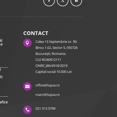
CONTACT
ât
Calea 13 Septembrie nr. 90,

ea
Birou 1.02, Sector 5, 050726
București, Romania
CUI RO40912111
ONRC J40/4518/2019
i
Capital social 10.000 Lei
O)
office@lupsa.ro

marci@lupsa.ro
afice
021 313 5799
