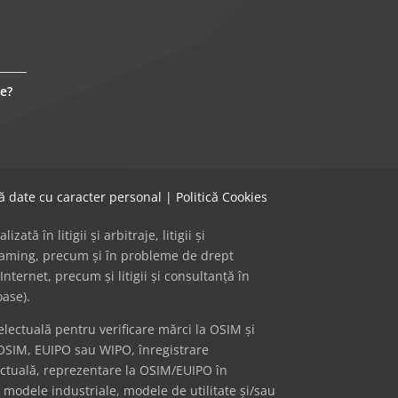
e?
că date cu caracter personal
|
Politică Cookies
ă în litigii și arbitraje, litigii și
 gaming, precum și în probleme de drept
Internet, precum și litigii și consultanță în
oase).
ectuală pentru verificare mărci la OSIM și
OSIM, EUIPO sau WIPO, înregistrare
ectuală, reprezentare la OSIM/EUIPO în
i modele industriale, modele de utilitate și/sau