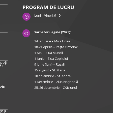
PROGRAM DE LUCRU
Luni – Vineri: 9-19
}
Sărbători legale (2025)
:

24 Ianuarie – Mica Unire
18-21 Aprilie – Paște Ortodox
1 Mai – Ziua Muncii
1 Iunie – Ziua Copilului
 poți
9 iunie (luni) – Rusalii
ă?
15 august – Sf. Maria
30 noiembrie – Sf. Andrei
1 Decembrie – Ziua Națională
iciu
25, 26 decembrie – Crăciunul
2019