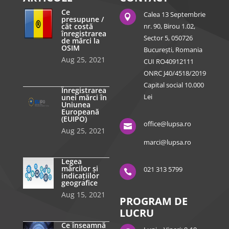
Ce
Calea 13 Septembrie

presupune /
cât costă
nr. 90, Birou 1.02,
înregistrarea
Sector 5, 050726
de mărci la
OSIM
București, Romania
Aug 25, 2021
CUI RO40912111
ONRC J40/4518/2019
Capital social 10.000
Înregistrarea
Lei
unei mărci în
Uniunea
Europeană
(EUIPO)
office@lupsa.ro

Aug 25, 2021
marci@lupsa.ro
Legea
mărcilor și
021 313 5799

indicațiilor
geografice
Aug 15, 2021
PROGRAM DE
LUCRU
Ce înseamnă