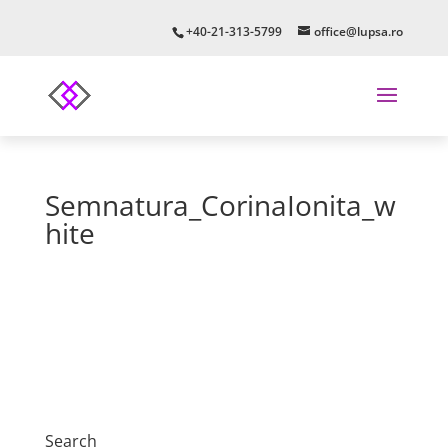
+40-21-313-5799
office@lupsa.ro
Semnatura_CorinaIonita_w
hite
Search