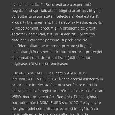
avocați cu sediul în București are o experiență
bogată fiind specializată în litigii și arbitraje, litigii și
consultanță proprietate intelectuală, Real estate &
Property Management, IT / Telecom / Media, esports
& video gaming, precum și în probleme de drept
societar / comercial, fuziuni și achiziții, protecția
datelor cu caracter personal și probleme de
confidențialitate pe Internet, precum și litigii și
consultanță în domeniul dreptului muncii, protecției
consumatorului, dreptului fiscal (atât chestiuni
litigioase, cât și necontencioase).
LUPȘA ȘI ASOCIAȚII S.R.L. este o AGENȚIE DE
PROPRIETATE INTELECTUALĂ care acordă asistență în
proprietate intelectuală pentru verificare mărci la
OSIM și EUIPO, înregistrare mărci la OSIM, EUIPO sau
WIPO, monitorizare mărci România, EU sau global,
reînnoire mărci OSIM, EUIPO sau WIPO, înregistrare
design/model comunitar, precum și în legătură cu
cesiuni/licențe de mărci sau alte drepturi de