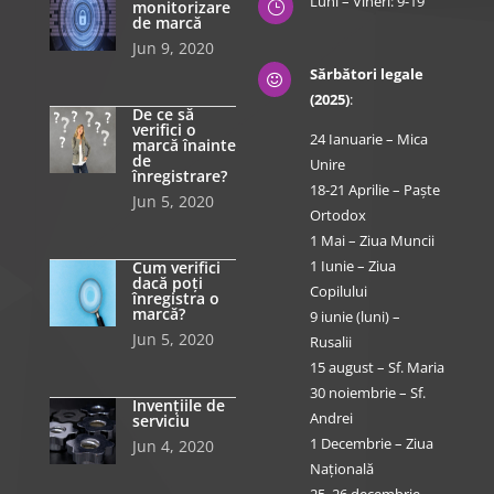
Luni – Vineri: 9-19
monitorizare
}
de marcă
Jun 9, 2020
Sărbători legale

(2025)
:
De ce să
verifici o
24 Ianuarie – Mica
marcă înainte
de
Unire
înregistrare?
18-21 Aprilie – Paște
Jun 5, 2020
Ortodox
1 Mai – Ziua Muncii
1 Iunie – Ziua
Cum verifici
dacă poți
Copilului
înregistra o
marcă?
9 iunie (luni) –
Jun 5, 2020
Rusalii
15 august – Sf. Maria
30 noiembrie – Sf.
Invențiile de
Andrei
serviciu
1 Decembrie – Ziua
Jun 4, 2020
Națională