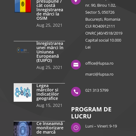
presupune /
cât costă
nr. 90, Birou 1.02,
înregistrarea
Sector 5, 050726
de mărci la
OSIM
București, Romania
Aug 25, 2021
CUI RO40912111
ONRC J40/4518/2019
Capital social 10.000
Înregistrarea
Lei
unei mărci în
Uniunea
Europeană
(EUIPO)
office@lupsa.ro

Aug 25, 2021
marci@lupsa.ro
Legea
mărcilor și
021 313 5799

indicațiilor
geografice
Aug 15, 2021
PROGRAM DE
LUCRU
Ce înseamnă
Luni – Vineri: 9-19
monitorizare
}
de marcă