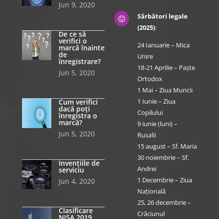
Jun 9, 2020
Sărbători legale

(2025)
:
De ce să
verifici o
24 Ianuarie – Mica
marcă înainte
de
Unire
înregistrare?
18-21 Aprilie – Paște
Jun 5, 2020
Ortodox
1 Mai – Ziua Muncii
1 Iunie – Ziua
Cum verifici
dacă poți
Copilului
înregistra o
marcă?
9 iunie (luni) –
Jun 5, 2020
Rusalii
15 august – Sf. Maria
30 noiembrie – Sf.
Invențiile de
Andrei
serviciu
1 Decembrie – Ziua
Jun 4, 2020
Națională
25, 26 decembrie –
Clasificare
Crăciunul
NISA 2019