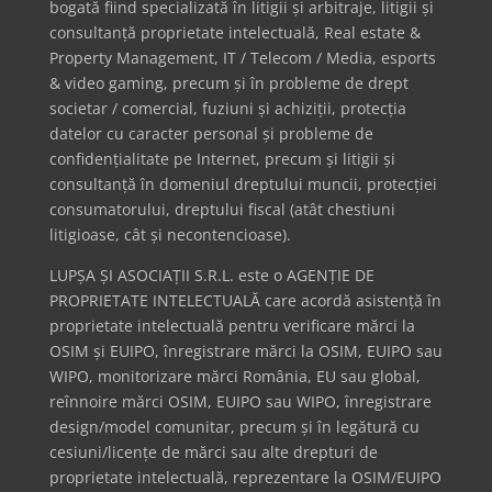
bogată fiind specializată în litigii și arbitraje, litigii și
consultanță proprietate intelectuală, Real estate &
Property Management, IT / Telecom / Media, esports
& video gaming, precum și în probleme de drept
societar / comercial, fuziuni și achiziții, protecția
datelor cu caracter personal și probleme de
confidențialitate pe Internet, precum și litigii și
consultanță în domeniul dreptului muncii, protecției
consumatorului, dreptului fiscal (atât chestiuni
litigioase, cât și necontencioase).
LUPȘA ȘI ASOCIAȚII S.R.L. este o AGENȚIE DE
PROPRIETATE INTELECTUALĂ care acordă asistență în
proprietate intelectuală pentru verificare mărci la
OSIM și EUIPO, înregistrare mărci la OSIM, EUIPO sau
WIPO, monitorizare mărci România, EU sau global,
reînnoire mărci OSIM, EUIPO sau WIPO, înregistrare
design/model comunitar, precum și în legătură cu
cesiuni/licențe de mărci sau alte drepturi de
proprietate intelectuală, reprezentare la OSIM/EUIPO