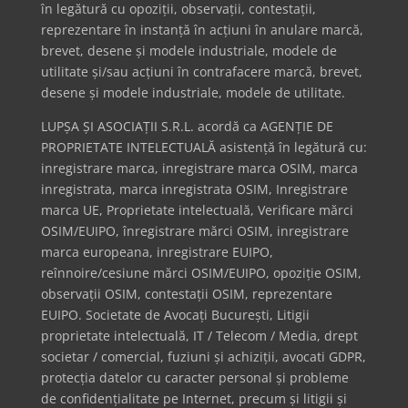
în legătură cu opoziții, observații, contestații,
reprezentare în instanță în acțiuni în anulare marcă,
brevet, desene și modele industriale, modele de
utilitate și/sau acțiuni în contrafacere marcă, brevet,
desene și modele industriale, modele de utilitate.
LUPȘA ȘI ASOCIAȚII S.R.L. acordă ca AGENȚIE DE
PROPRIETATE INTELECTUALĂ asistență în legătură cu:
inregistrare marca, inregistrare marca OSIM, marca
inregistrata, marca inregistrata OSIM, Inregistrare
marca UE, Proprietate intelectuală, Verificare mărci
OSIM/EUIPO, înregistrare mărci OSIM, inregistrare
marca europeana, inregistrare EUIPO,
reînnoire/cesiune mărci OSIM/EUIPO, opoziție OSIM,
observații OSIM, contestații OSIM, reprezentare
EUIPO. Societate de Avocați București, Litigii
proprietate intelectuală, IT / Telecom / Media, drept
societar / comercial, fuziuni și achiziții, avocati GDPR,
protecția datelor cu caracter personal și probleme
de confidențialitate pe Internet, precum și litigii și