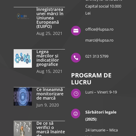
Capital social 10.000
Înregistrarea
Lei
unei mărci în
Uniunea
Europeană
(EUIPO)
office@lupsa.ro

Aug 25, 2021
marci@lupsa.ro
Legea
mărcilor și
021 313 5799

indicațiilor
geografice
Aug 15, 2021
PROGRAM DE
LUCRU
Ce înseamnă
Luni – Vineri: 9-19
monitorizare
}
de marcă
Jun 9, 2020
Sărbători legale

(2025)
:
De ce să
verifici o
24 Ianuarie – Mica
marcă înainte
de