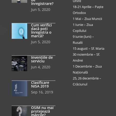
Unire
înregistrare?
18-21 Aprilie – Paște
Jun 5, 2020
Ortodox
1 Mai – Ziua Muncii
1 Iunie – Ziua
Cum verifici
dacă poți
Copilului
înregistra o
marcă?
9 iunie (luni) –
Jun 5, 2020
Rusalii
15 august – Sf. Maria
30 noiembrie – Sf.
Invențiile de
Andrei
serviciu
1 Decembrie – Ziua
Jun 4, 2020
Națională
25, 26 decembrie –
Clasificare
Crăciunul
NISA 2019
Sep 16, 2019
OSIM nu mai
protejează
mărcile?