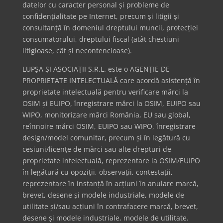
datelor cu caracter personal și probleme de
confidențialitate pe Internet, precum și litigii și
consultanță în domeniul dreptului muncii, protecției
consumatorului, dreptului fiscal (atât chestiuni
litigioase, cât și necontencioase).
LUPȘA ȘI ASOCIAȚII S.R.L. este o AGENȚIE DE
PROPRIETATE INTELECTUALĂ care acordă asistență în
proprietate intelectuală pentru verificare mărci la
OSIM și EUIPO, înregistrare mărci la OSIM, EUIPO sau
WIPO, monitorizare mărci România, EU sau global,
reînnoire mărci OSIM, EUIPO sau WIPO, înregistrare
design/model comunitar, precum și în legătură cu
cesiuni/licențe de mărci sau alte drepturi de
proprietate intelectuală, reprezentare la OSIM/EUIPO
în legătură cu opoziții, observații, contestații,
reprezentare în instanță în acțiuni în anulare marcă,
brevet, desene și modele industriale, modele de
utilitate și/sau acțiuni în contrafacere marcă, brevet,
desene și modele industriale, modele de utilitate.