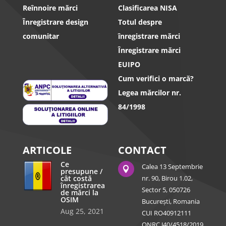
Reînnoire mărci
Clasificarea NISA
Înregistrare design
Totul despre
comunitar
înregistrare mărci
Înregistrare mărci
EUIPO
Cum verifici o marcă?
Legea mărcilor nr.
84/1998
ARTICOLE
CONTACT
Ce
Calea 13 Septembrie

presupune /
cât costă
nr. 90, Birou 1.02,
înregistrarea
Sector 5, 050726
de mărci la
OSIM
București, Romania
Aug 25, 2021
CUI RO40912111
ONRC J40/4518/2019