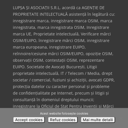
LUPȘA ȘI ASOCIAȚII S.R.L. acordă ca AGENȚIE DE
PROPRIETATE INTELECTUALĂ asistență în legătură cu:
inregistrare marca, inregistrare marca OSIM, marca
inregistrata, marca inregistrata OSIM, Inregistrare
marca UE, Proprietate intelectuală, Verificare mărci
OSIM/EUIPO, înregistrare mărci OSIM, inregistrare
marca europeana, inregistrare EUIPO,
reînnoire/cesiune mărci OSIM/EUIPO, opoziție OSIM,
observații OSIM, contestații OSIM, reprezentare
EUIPO. Societate de Avocați București, Litigii
proprietate intelectuală, IT / Telecom / Media, drept
societar / comercial, fuziuni și achiziții, avocati GDPR,
protecția datelor cu caracter personal și probleme
de confidențialitate pe Internet, precum și litigii și
consultanță în domeniul dreptului muncii;
inregistrare la Oficiul de Stat Pentru Invenții și Mărci
(OSIM) + inregistrare Oficiul European pentru Mărci
Acest website folosește cookies
și Design (EUIPO); inregistrare marca internationala
Accept cookies
Refuz cookies
Mai multe detalii