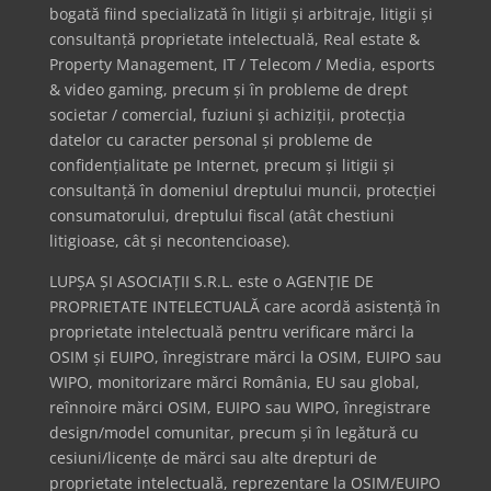
bogată fiind specializată în litigii și arbitraje, litigii și
consultanță proprietate intelectuală, Real estate &
Property Management, IT / Telecom / Media, esports
& video gaming, precum și în probleme de drept
societar / comercial, fuziuni și achiziții, protecția
datelor cu caracter personal și probleme de
confidențialitate pe Internet, precum și litigii și
consultanță în domeniul dreptului muncii, protecției
consumatorului, dreptului fiscal (atât chestiuni
litigioase, cât și necontencioase).
LUPȘA ȘI ASOCIAȚII S.R.L. este o AGENȚIE DE
PROPRIETATE INTELECTUALĂ care acordă asistență în
proprietate intelectuală pentru verificare mărci la
OSIM și EUIPO, înregistrare mărci la OSIM, EUIPO sau
WIPO, monitorizare mărci România, EU sau global,
reînnoire mărci OSIM, EUIPO sau WIPO, înregistrare
design/model comunitar, precum și în legătură cu
cesiuni/licențe de mărci sau alte drepturi de
proprietate intelectuală, reprezentare la OSIM/EUIPO