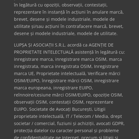
în legătură cu opoziții, observații, contestații,
reprezentare în instanță în acțiuni în anulare marcă,
brevet, desene și modele industriale, modele de
utilitate și/sau acțiuni în contrafacere marcă, brevet,
desene și modele industriale, modele de utilitate.
LUPȘA ȘI ASOCIAȚII S.R.L. acordă ca AGENȚIE DE
PROPRIETATE INTELECTUALĂ asistență în legătură cu:
inregistrare marca, inregistrare marca OSIM, marca
inregistrata, marca inregistrata OSIM, Inregistrare
marca UE, Proprietate intelectuală, Verificare mărci
OSIM/EUIPO, înregistrare mărci OSIM, inregistrare
marca europeana, inregistrare EUIPO,
reînnoire/cesiune mărci OSIM/EUIPO, opoziție OSIM,
observații OSIM, contestații OSIM, reprezentare
EUIPO. Societate de Avocați București, Litigii
proprietate intelectuală, IT / Telecom / Media, drept
societar / comercial, fuziuni și achiziții, avocati GDPR,
protecția datelor cu caracter personal și probleme
de confidențialitate pe Internet, precum și litigii și