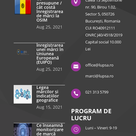
Calea 13 Septembrie

presupune /
cât costă
nr. 90, Birou 1.02,
înregistrarea
Sector 5, 050726
de mărci la
OSIM
București, Romania
Aug 25, 2021
CUI RO40912111
ONRC J40/4518/2019
Capital social 10.000
Înregistrarea
Lei
unei mărci în
Uniunea
Europeană
(EUIPO)
office@lupsa.ro

Aug 25, 2021
marci@lupsa.ro
Legea
mărcilor și
021 313 5799

indicațiilor
geografice
Aug 15, 2021
PROGRAM DE
LUCRU
Ce înseamnă
Luni – Vineri: 9-19
monitorizare
}
de marcă