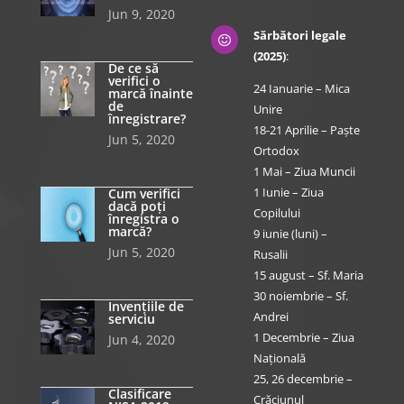
Jun 9, 2020
Sărbători legale

(2025)
:
De ce să
verifici o
24 Ianuarie – Mica
marcă înainte
de
Unire
înregistrare?
18-21 Aprilie – Paște
Jun 5, 2020
Ortodox
1 Mai – Ziua Muncii
1 Iunie – Ziua
Cum verifici
dacă poți
Copilului
înregistra o
marcă?
9 iunie (luni) –
Jun 5, 2020
Rusalii
15 august – Sf. Maria
30 noiembrie – Sf.
Invențiile de
Andrei
serviciu
1 Decembrie – Ziua
Jun 4, 2020
Națională
25, 26 decembrie –
Clasificare
Crăciunul