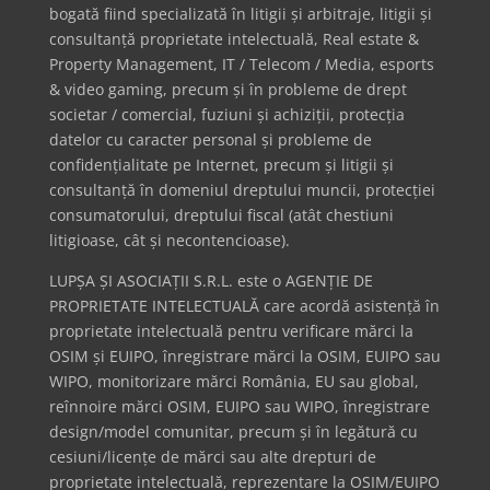
bogată fiind specializată în litigii și arbitraje, litigii și
consultanță proprietate intelectuală, Real estate &
Property Management, IT / Telecom / Media, esports
& video gaming, precum și în probleme de drept
societar / comercial, fuziuni și achiziții, protecția
datelor cu caracter personal și probleme de
confidențialitate pe Internet, precum și litigii și
consultanță în domeniul dreptului muncii, protecției
consumatorului, dreptului fiscal (atât chestiuni
litigioase, cât și necontencioase).
LUPȘA ȘI ASOCIAȚII S.R.L. este o AGENȚIE DE
PROPRIETATE INTELECTUALĂ care acordă asistență în
proprietate intelectuală pentru verificare mărci la
OSIM și EUIPO, înregistrare mărci la OSIM, EUIPO sau
WIPO, monitorizare mărci România, EU sau global,
reînnoire mărci OSIM, EUIPO sau WIPO, înregistrare
design/model comunitar, precum și în legătură cu
cesiuni/licențe de mărci sau alte drepturi de
proprietate intelectuală, reprezentare la OSIM/EUIPO