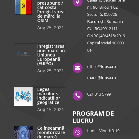
Calea 13 Septembrie

presupune /
cât costă
nr. 90, Birou 1.02,
înregistrarea
Sector 5, 050726
de mărci la
OSIM
București, Romania
Aug 25, 2021
CUI RO40912111
ONRC J40/4518/2019
Capital social 10.000
Înregistrarea
Lei
unei mărci în
Uniunea
Europeană
(EUIPO)
office@lupsa.ro

Aug 25, 2021
marci@lupsa.ro
Legea
mărcilor și
021 313 5799

indicațiilor
geografice
Aug 15, 2021
PROGRAM DE
LUCRU
Ce înseamnă
Luni – Vineri: 9-19
monitorizare
}
de marcă