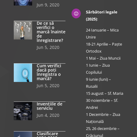
Jun 9, 2020
Sărbători legale

(2025)
:
De ce să
verifici o
24 Ianuarie – Mica
marcă înainte
de
Unire
înregistrare?
18-21 Aprilie – Paște
Jun 5, 2020
Ortodox
1 Mai – Ziua Muncii
1 Iunie – Ziua
Cum verifici
dacă poți
Copilului
înregistra o
marcă?
9 iunie (luni) –
Jun 5, 2020
Rusalii
15 august – Sf. Maria
30 noiembrie – Sf.
Invențiile de
Andrei
serviciu
1 Decembrie – Ziua
Jun 4, 2020
Națională
25, 26 decembrie –
Clasificare
Crăciunul