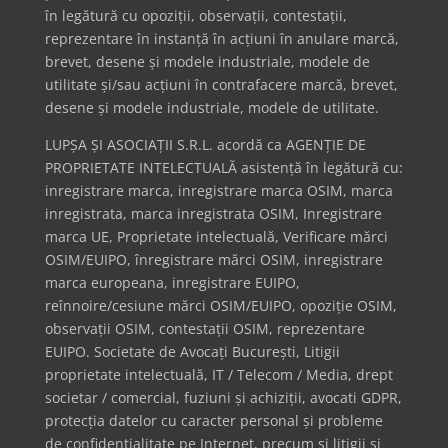
în legătură cu opoziții, observații, contestații,
reprezentare în instanță în acțiuni în anulare marcă,
brevet, desene și modele industriale, modele de
utilitate și/sau acțiuni în contrafacere marcă, brevet,
desene și modele industriale, modele de utilitate.
LUPȘA ȘI ASOCIAȚII S.R.L. acordă ca AGENȚIE DE
PROPRIETATE INTELECTUALĂ asistență în legătură cu:
inregistrare marca, inregistrare marca OSIM, marca
inregistrata, marca inregistrata OSIM, Inregistrare
marca UE, Proprietate intelectuală, Verificare mărci
OSIM/EUIPO, înregistrare mărci OSIM, inregistrare
marca europeana, inregistrare EUIPO,
reînnoire/cesiune mărci OSIM/EUIPO, opoziție OSIM,
observații OSIM, contestații OSIM, reprezentare
EUIPO. Societate de Avocați București, Litigii
proprietate intelectuală, IT / Telecom / Media, drept
societar / comercial, fuziuni și achiziții, avocati GDPR,
protecția datelor cu caracter personal și probleme
de confidențialitate pe Internet, precum și litigii și