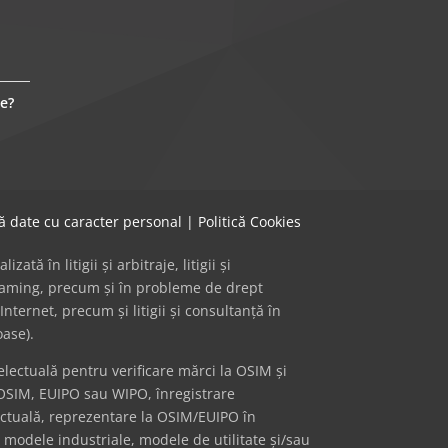
e?
că date cu caracter personal
|
Politică Cookies
ă în litigii și arbitraje, litigii și
 gaming, precum și în probleme de drept
Internet, precum și litigii și consultanță în
oase).
ectuală pentru verificare mărci la OSIM și
OSIM, EUIPO sau WIPO, înregistrare
ectuală, reprezentare la OSIM/EUIPO în
i modele industriale, modele de utilitate și/sau