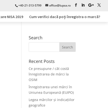
+40-21-313-5799
office@lupsa.ro
care NISA 2019
Cum verifici dacă poți înregistra o marcă?
Search
Recent Posts
Ce presupune / cât costă
înregistrarea de mărci la
OSIM
Înregistrarea unei mărci în
Uniunea Europeană (EUIPO)
Legea mărcilor și indicațiilor
geografice