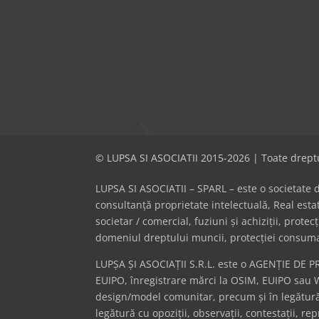
© LUPSA SI ASOCIATII 2015-2026 | Toate dreptu
LUPSA SI ASOCIATII – SPARL – este o societate de 
consultanță proprietate intelectuală, Real es
societar / comercial, fuziuni și achiziții, prote
domeniul dreptului muncii, protecției consumator
LUPȘA ȘI ASOCIAȚII S.R.L. este o AGENȚIE DE P
EUIPO, înregistrare mărci la OSIM, EUIPO sau 
design/model comunitar, precum și în legătură 
legătură cu opoziții, observații, contestații, r