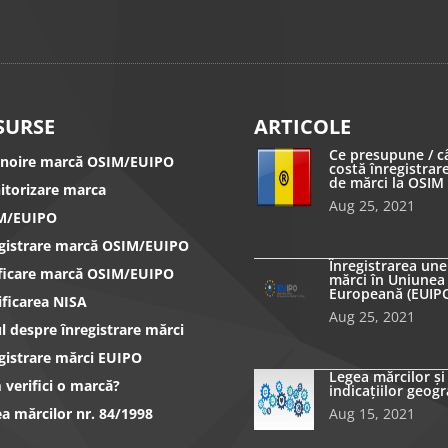
SURSE
ARTICOLE
Ce presupune / c
nnoire marcă OSIM/EUIPO
costă înregistrar
de mărci la OSIM
itorizare marca
Aug 25, 2021
M/EUIPO
egistrare marcă OSIM/EUIPO
Înregistrarea une
ificare marcă OSIM/EUIPO
mărci în Uniunea
Europeană (EUIP
ificarea NISA
Aug 25, 2021
l despre înregistrare mărci
gistrare mărci EUIPO
Legea mărcilor și
verifici o marcă?
indicațiilor geogr
a mărcilor nr. 84/1998
Aug 15, 2021