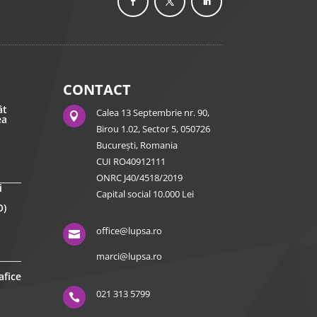
CONTACT
ât
Calea 13 Septembrie nr. 90,

ea
Birou 1.02, Sector 5, 050726
București, Romania
CUI RO40912111
ONRC J40/4518/2019
i
Capital social 10.000 Lei
O)
office@lupsa.ro

marci@lupsa.ro
afice
021 313 5799
