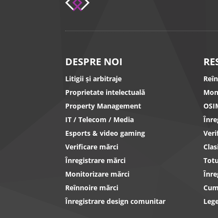
DESPRE NOI
RE
Litigii și arbitraje
Reî
Proprietate intelectuală
Mon
Property Management
OSI
IT / Telecom / Media
Înr
Esports & video gaming
Ver
Verificare mărci
Clas
Înregistrare mărci
Totu
Monitorizare mărci
Înre
Reînnoire mărci
Cum 
Înregistrare design comunitar
Lege