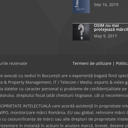
Sep 16, 2019
OSIM nu mai
protejează mărcil
May 9, 2017
rile rezervate
Termeni de utilizare
|
Politi
avocați cu sediul în București are o experiență bogată fiind specializat
tate & Property Management, IT / Telecom / Media, esports & video
cția datelor cu caracter personal și probleme de confidențialitate pe 
ului, dreptului fiscal (atât chestiuni litigioase, cât și necontenci
ROPRIETATE INTELECTUALĂ care acordă asistență în proprietate intel
WIPO, monitorizare mărci România, EU sau global, reînnoire mărci 
cu cesiuni/licențe de mărci sau alte drepturi de proprietate intel
eprezentare în instanță în acțiuni în anulare marcă, brevet, desene ș