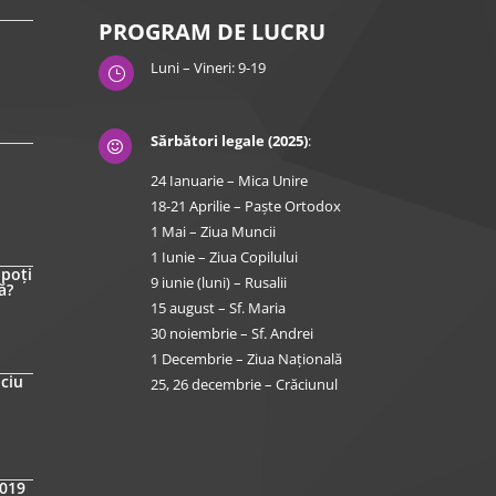
PROGRAM DE LUCRU
Luni – Vineri: 9-19
}
Sărbători legale (2025)
:

24 Ianuarie – Mica Unire
18-21 Aprilie – Paște Ortodox
1 Mai – Ziua Muncii
1 Iunie – Ziua Copilului
 poți
9 iunie (luni) – Rusalii
ă?
15 august – Sf. Maria
30 noiembrie – Sf. Andrei
1 Decembrie – Ziua Națională
iciu
25, 26 decembrie – Crăciunul
2019