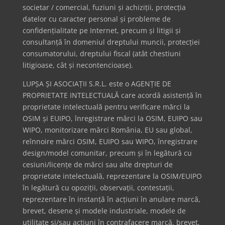
societar / comercial, fuziuni și achiziții, protecția
datelor cu caracter personal și probleme de
confidențialitate pe Internet, precum și litigii și
consultanță în domeniul dreptului muncii, protecției
consumatorului, dreptului fiscal (atât chestiuni
litigioase, cât și necontencioase).
LUPȘA ȘI ASOCIAȚII S.R.L. este o AGENȚIE DE
PROPRIETATE INTELECTUALĂ care acordă asistență în
proprietate intelectuală pentru verificare mărci la
OSIM și EUIPO, înregistrare mărci la OSIM, EUIPO sau
WIPO, monitorizare mărci România, EU sau global,
reînnoire mărci OSIM, EUIPO sau WIPO, înregistrare
design/model comunitar, precum și în legătură cu
cesiuni/licențe de mărci sau alte drepturi de
proprietate intelectuală, reprezentare la OSIM/EUIPO
în legătură cu opoziții, observații, contestații,
reprezentare în instanță în acțiuni în anulare marcă,
brevet, desene și modele industriale, modele de
utilitate și/sau acțiuni în contrafacere marcă, brevet,