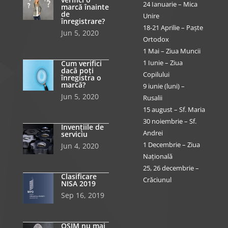
24 Ianuarie – Mica
marcă înainte
de
Unire
înregistrare?
18-21 Aprilie – Paște
Jun 5, 2020
Ortodox
1 Mai – Ziua Muncii
1 Iunie – Ziua
Cum verifici
dacă poți
Copilului
înregistra o
marcă?
9 iunie (luni) –
Jun 5, 2020
Rusalii
15 august – Sf. Maria
30 noiembrie – Sf.
Invențiile de
Andrei
serviciu
1 Decembrie – Ziua
Jun 4, 2020
Națională
25, 26 decembrie –
Clasificare
Crăciunul
NISA 2019
Sep 16, 2019
OSIM nu mai