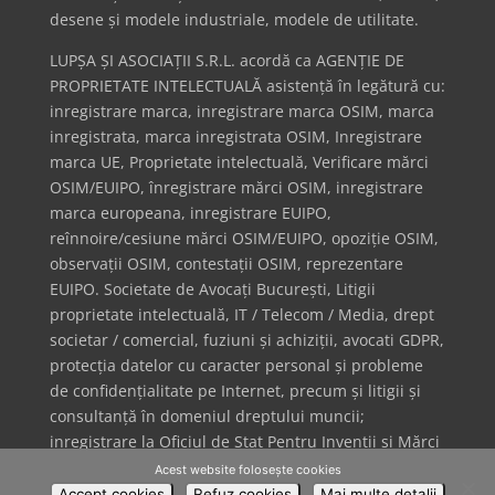
desene și modele industriale, modele de utilitate.
LUPȘA ȘI ASOCIAȚII S.R.L. acordă ca AGENȚIE DE
PROPRIETATE INTELECTUALĂ asistență în legătură cu:
inregistrare marca, inregistrare marca OSIM, marca
inregistrata, marca inregistrata OSIM, Inregistrare
marca UE, Proprietate intelectuală, Verificare mărci
OSIM/EUIPO, înregistrare mărci OSIM, inregistrare
marca europeana, inregistrare EUIPO,
reînnoire/cesiune mărci OSIM/EUIPO, opoziție OSIM,
observații OSIM, contestații OSIM, reprezentare
EUIPO. Societate de Avocați București, Litigii
proprietate intelectuală, IT / Telecom / Media, drept
societar / comercial, fuziuni și achiziții, avocati GDPR,
protecția datelor cu caracter personal și probleme
de confidențialitate pe Internet, precum și litigii și
consultanță în domeniul dreptului muncii;
inregistrare la Oficiul de Stat Pentru Invenții și Mărci
(OSIM) + inregistrare Oficiul European pentru Mărci
Acest website folosește cookies
și Design (EUIPO); inregistrare marca internationala
Accept cookies
Refuz cookies
Mai multe detalii