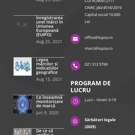
CUI RO40912111
ONRC J40/4518/2019
Capital social 10.000
Înregistrarea
Lei
unei mărci în
Uniunea
Europeană
(EUIPO)
office@lupsa.ro

Aug 25, 2021
marci@lupsa.ro
Legea
mărcilor și
021 313 5799

indicațiilor
geografice
Aug 15, 2021
PROGRAM DE
LUCRU
Ce înseamnă
Luni – Vineri: 9-19
monitorizare
}
de marcă
Jun 9, 2020
Sărbători legale

(2025)
:
De ce să
verifici o