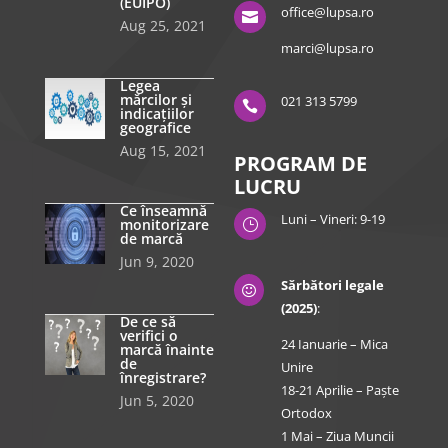
(EUIPO)
office@lupsa.ro

Aug 25, 2021
marci@lupsa.ro
Legea
mărcilor și
021 313 5799

indicațiilor
geografice
Aug 15, 2021
PROGRAM DE
LUCRU
Ce înseamnă
Luni – Vineri: 9-19
monitorizare
}
de marcă
Jun 9, 2020
Sărbători legale

(2025)
:
De ce să
verifici o
24 Ianuarie – Mica
marcă înainte
de
Unire
înregistrare?
18-21 Aprilie – Paște
Jun 5, 2020
Ortodox
1 Mai – Ziua Muncii