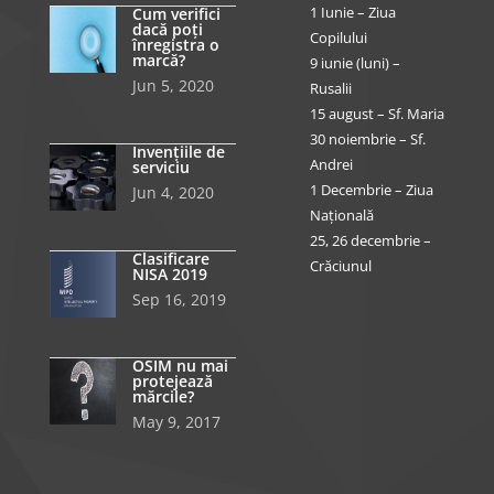
1 Iunie – Ziua
Cum verifici
dacă poți
Copilului
înregistra o
marcă?
9 iunie (luni) –
Jun 5, 2020
Rusalii
15 august – Sf. Maria
30 noiembrie – Sf.
Invențiile de
Andrei
serviciu
1 Decembrie – Ziua
Jun 4, 2020
Națională
25, 26 decembrie –
Clasificare
Crăciunul
NISA 2019
Sep 16, 2019
OSIM nu mai
protejează
mărcile?
May 9, 2017