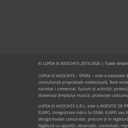
© LUPSA SI ASOCIATII 2015-2026 | Toate dreptu
LUPSA SI ASOCIATII – SPARL – este o societate de 
consultanță proprietate intelectuală, Real es
societar / comercial, fuziuni și achiziții, prote
domeniul dreptului muncii, protecției consumator
LUPȘA ȘI ASOCIAȚII S.R.L. este o AGENȚIE DE P
EUIPO, înregistrare mărci la OSIM, EUIPO sau 
design/model comunitar, precum și în legătură 
legătură cu opoziții, observații, contestații, r