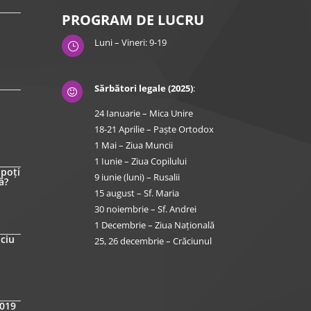
PROGRAM DE LUCRU
Luni – Vineri: 9-19
}
Sărbători legale (2025)
:

24 Ianuarie – Mica Unire
18-21 Aprilie – Paște Ortodox
1 Mai – Ziua Muncii
1 Iunie – Ziua Copilului
 poți
9 iunie (luni) – Rusalii
ă?
15 august – Sf. Maria
30 noiembrie – Sf. Andrei
1 Decembrie – Ziua Națională
iciu
25, 26 decembrie – Crăciunul
2019