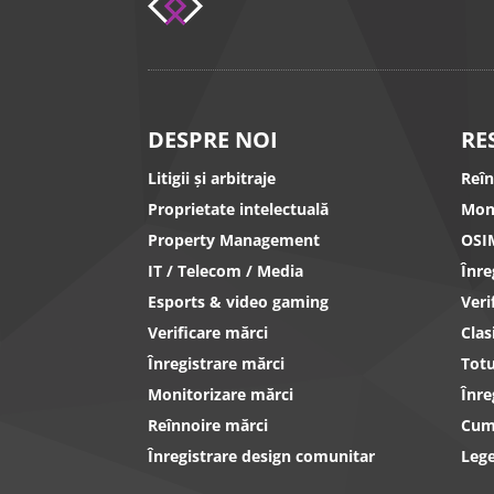
DESPRE NOI
RE
Litigii și arbitraje
Reî
Proprietate intelectuală
Mon
Property Management
OSI
IT / Telecom / Media
Înr
Esports & video gaming
Ver
Verificare mărci
Clas
Înregistrare mărci
Totu
Monitorizare mărci
Înre
Reînnoire mărci
Cum 
Înregistrare design comunitar
Lege