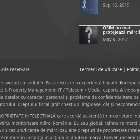
Sep 16, 2019
OSIM nu mai
protejează mărcil
May 9, 2017
rile rezervate
Termeni de utilizare
|
Politi
avocați cu sediul în București are o experiență bogată fiind specializat
tate & Property Management, IT / Telecom / Media, esports & video
cția datelor cu caracter personal și probleme de confidențialitate pe 
ului, dreptului fiscal (atât chestiuni litigioase, cât și necontenci
ROPRIETATE INTELECTUALĂ care acordă asistență în proprietate intel
WIPO, monitorizare mărci România, EU sau global, reînnoire mărci 
cu cesiuni/licențe de mărci sau alte drepturi de proprietate intel
eprezentare în instanță în acțiuni în anulare marcă, brevet, desene ș