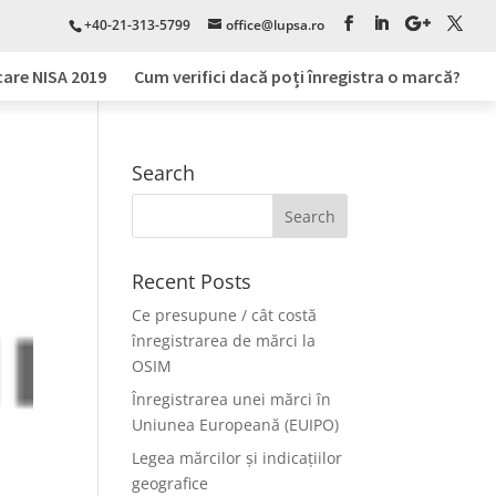
+40-21-313-5799
office@lupsa.ro
care NISA 2019
Cum verifici dacă poți înregistra o marcă?
Search
Recent Posts
Ce presupune / cât costă
înregistrarea de mărci la
OSIM
Înregistrarea unei mărci în
Uniunea Europeană (EUIPO)
Legea mărcilor și indicațiilor
geografice