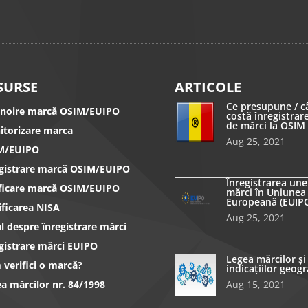
SURSE
ARTICOLE
Ce presupune / c
nnoire marcă OSIM/EUIPO
costă înregistrar
de mărci la OSIM
itorizare marca
Aug 25, 2021
M/EUIPO
egistrare marcă OSIM/EUIPO
Înregistrarea une
ificare marcă OSIM/EUIPO
mărci în Uniunea
Europeană (EUIP
ificarea NISA
Aug 25, 2021
l despre înregistrare mărci
gistrare mărci EUIPO
Legea mărcilor și
verifici o marcă?
indicațiilor geogr
a mărcilor nr. 84/1998
Aug 15, 2021