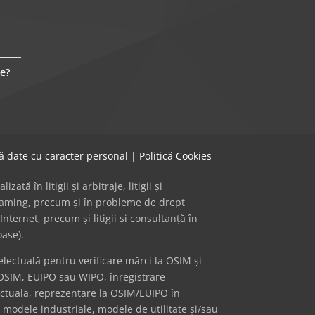
e?
că date cu caracter personal
|
Politică Cookies
ă în litigii și arbitraje, litigii și
 gaming, precum și în probleme de drept
Internet, precum și litigii și consultanță în
oase).
ectuală pentru verificare mărci la OSIM și
OSIM, EUIPO sau WIPO, înregistrare
ectuală, reprezentare la OSIM/EUIPO în
i modele industriale, modele de utilitate și/sau