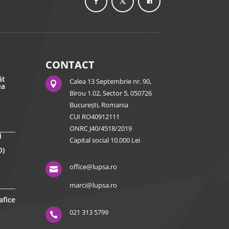
CONTACT
ât
Calea 13 Septembrie nr. 90,

ea
Birou 1.02, Sector 5, 050726
București, Romania
CUI RO40912111
ONRC J40/4518/2019
i
Capital social 10.000 Lei
O)
office@lupsa.ro

marci@lupsa.ro
afice
021 313 5799
