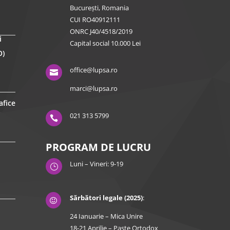
București, Romania
CUI RO40912111
ONRC J40/4518/2019
i
Capital social 10.000 Lei
O)
office@lupsa.ro

marci@lupsa.ro
afice
021 313 5799

PROGRAM DE LUCRU
Luni – Vineri: 9-19
}
Sărbători legale (2025)
:

24 Ianuarie – Mica Unire
18-21 Aprilie – Paște Ortodox