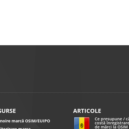
SURSE
ARTICOLE
Ce presupune / c
nnoire marcă OSIM/EUIPO
costă înregistrar
de mărci la OSIM
itorizare marca