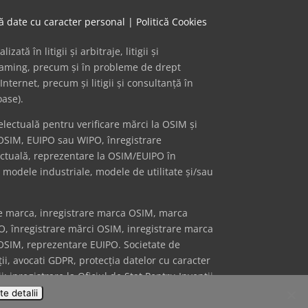
că date cu caracter personal
|
Politică Cookies
ă în litigii și arbitraje, litigii și
 gaming, precum și în probleme de drept
Internet, precum și litigii și consultanță în
oase).
ectuală pentru verificare mărci la OSIM și
OSIM, EUIPO sau WIPO, înregistrare
ectuală, reprezentare la OSIM/EUIPO în
i modele industriale, modele de utilitate și/sau
re marca, inregistrare marca OSIM, marca
PO, înregistrare mărci OSIM, inregistrare marca
 OSIM, reprezentare EUIPO. Societate de
iții, avocati GDPR, protecția datelor cu caracter
 inregistrare la Oficiul de Stat Pentru Invenții
e detalii