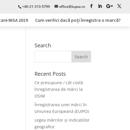
+40-21-313-5799
office@lupsa.ro
care NISA 2019
Cum verifici dacă poți înregistra o marcă?
Search
Recent Posts
Ce presupune / cât costă
înregistrarea de mărci la
OSIM
Înregistrarea unei mărci în
Uniunea Europeană (EUIPO)
Legea mărcilor și indicațiilor
geografice