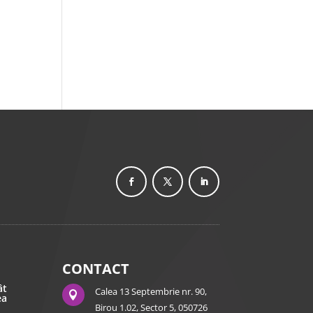
CONTACT
ât
Calea 13 Septembrie nr. 90,

ea
Birou 1.02, Sector 5, 050726