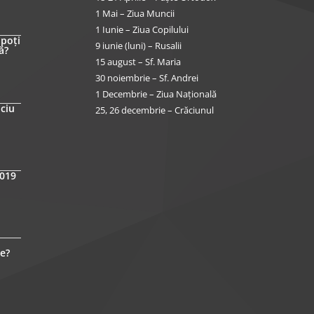
1 Mai – Ziua Muncii
1 Iunie – Ziua Copilului
 poți
9 iunie (luni) – Rusalii
ă?
15 august – Sf. Maria
30 noiembrie – Sf. Andrei
1 Decembrie – Ziua Națională
iciu
25, 26 decembrie – Crăciunul
2019
e?