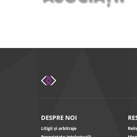
DESPRE NOI
RE
Litigii și arbitraje
Reî
Proprietate intelectuală
Mon