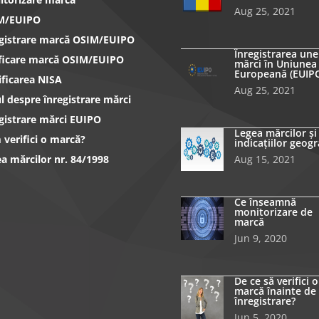
Aug 25, 2021
M/EUIPO
egistrare marcă OSIM/EUIPO
Înregistrarea une
ificare marcă OSIM/EUIPO
mărci în Uniunea
Europeană (EUIP
ificarea NISA
Aug 25, 2021
l despre înregistrare mărci
gistrare mărci EUIPO
Legea mărcilor și
verifici o marcă?
indicațiilor geogr
a mărcilor nr. 84/1998
Aug 15, 2021
Ce înseamnă
monitorizare de
marcă
Jun 9, 2020
De ce să verifici o
marcă înainte de
înregistrare?
Jun 5, 2020