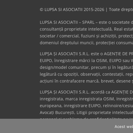
© LUPSA SI ASOCIATII 2015-2026 | Toate dreptu
LUPSA SI ASOCIATII – SPARL – este o societate de 
consultanță proprietate intelectuală, Real es
societar / comercial, fuziuni și achiziții, prote
domeniul dreptului muncii, protecției consumator
LUPȘA ȘI ASOCIAȚII S.R.L. este o AGENȚIE DE P
EUIPO, înregistrare mărci la OSIM, EUIPO sau 
design/model comunitar, precum și în legătură 
legătură cu opoziții, observații, contestații, r
acțiuni în contrafacere marcă, brevet, desene ș
LUPȘA ȘI ASOCIAȚII S.R.L. acordă ca AGENȚIE 
inregistrata, marca inregistrata OSIM, Inregis
europeana, inregistrare EUIPO, reînnoire/cesi
Avocați București, Litigii proprietate intelectua
personal și probleme de confidențialitate pe Int
și Mărci (OSIM) + inregistrare Oficiul Europea
Acest web