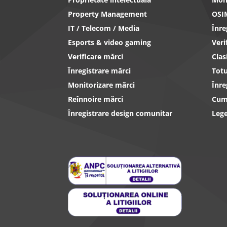
Property Management
OSI
IT / Telecom / Media
Înr
Esports & video gaming
Ver
Verificare mărci
Clas
Înregistrare mărci
Totu
Monitorizare mărci
Înre
Reînnoire mărci
Cum 
Înregistrare design comunitar
Lege