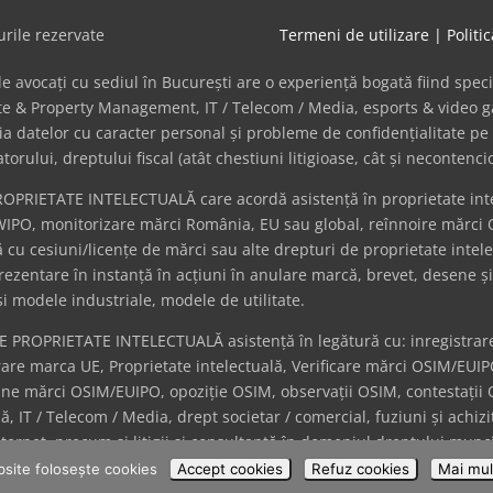
rile rezervate
Termeni de utilizare
|
Politi
avocați cu sediul în București are o experiență bogată fiind specializat
tate & Property Management, IT / Telecom / Media, esports & video
cția datelor cu caracter personal și probleme de confidențialitate pe 
ului, dreptului fiscal (atât chestiuni litigioase, cât și necontenci
ROPRIETATE INTELECTUALĂ care acordă asistență în proprietate intel
WIPO, monitorizare mărci România, EU sau global, reînnoire mărci 
cu cesiuni/licențe de mărci sau alte drepturi de proprietate intel
eprezentare în instanță în acțiuni în anulare marcă, brevet, desene ș
i modele industriale, modele de utilitate.
DE PROPRIETATE INTELECTUALĂ asistență în legătură cu: inregistra
trare marca UE, Proprietate intelectuală, Verificare mărci OSIM/EUI
une mărci OSIM/EUIPO, opoziție OSIM, observații OSIM, contestații
lă, IT / Telecom / Media, drept societar / comercial, fuziuni și achiz
ernet, precum și litigii și consultanță în domeniul dreptului muncii;
n pentru Mărci și Design (EUIPO); inregistrare marca internationala
site folosește cookies
Accept cookies
Refuz cookies
Mai mult