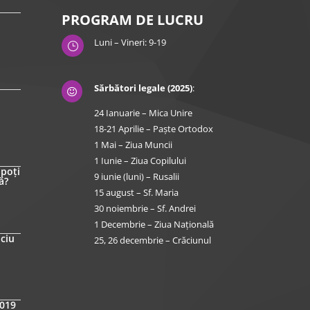
PROGRAM DE LUCRU
Luni – Vineri: 9-19
}
Sărbători legale (2025)
:

24 Ianuarie – Mica Unire
18-21 Aprilie – Paște Ortodox
1 Mai – Ziua Muncii
1 Iunie – Ziua Copilului
 poți
9 iunie (luni) – Rusalii
ă?
15 august – Sf. Maria
30 noiembrie – Sf. Andrei
1 Decembrie – Ziua Națională
iciu
25, 26 decembrie – Crăciunul
2019