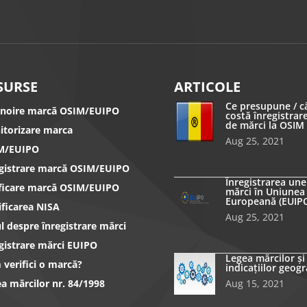
SURSE
ARTICOLE
Ce presupune / c
nnoire marcă OSIM/EUIPO
costă înregistrar
de mărci la OSIM
itorizare marca
Aug 25, 2021
M/EUIPO
egistrare marcă OSIM/EUIPO
Înregistrarea une
ificare marcă OSIM/EUIPO
mărci în Uniunea
Europeană (EUIP
ificarea NISA
Aug 25, 2021
l despre înregistrare mărci
gistrare mărci EUIPO
Legea mărcilor și
verifici o marcă?
indicațiilor geogr
a mărcilor nr. 84/1998
Aug 15, 2021