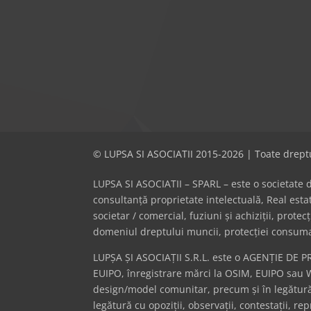
© LUPSA SI ASOCIATII 2015-2026 | Toate dreptu
LUPSA SI ASOCIATII – SPARL – este o societate de 
consultanță proprietate intelectuală, Real es
societar / comercial, fuziuni și achiziții, prote
domeniul dreptului muncii, protecției consumator
LUPȘA ȘI ASOCIAȚII S.R.L. este o AGENȚIE DE P
EUIPO, înregistrare mărci la OSIM, EUIPO sau 
design/model comunitar, precum și în legătură 
legătură cu opoziții, observații, contestații, r