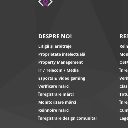
DESPRE NOI
RE
Litigii și arbitraje
Reî
Proprietate intelectuală
Mon
Property Management
OSI
IT / Telecom / Media
Înr
Esports & video gaming
Ver
Verificare mărci
Clas
Înregistrare mărci
Totu
Monitorizare mărci
Înre
Reînnoire mărci
Cum 
Înregistrare design comunitar
Lege