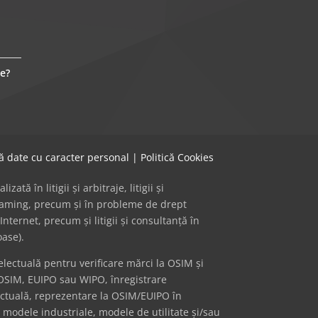
e?
că date cu caracter personal
|
Politică Cookies
ă în litigii și arbitraje, litigii și
 gaming, precum și în probleme de drept
Internet, precum și litigii și consultanță în
oase).
ectuală pentru verificare mărci la OSIM și
OSIM, EUIPO sau WIPO, înregistrare
ectuală, reprezentare la OSIM/EUIPO în
i modele industriale, modele de utilitate și/sau