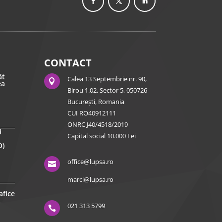
CONTACT
ât
Calea 13 Septembrie nr. 90,

ea
Birou 1.02, Sector 5, 050726
București, Romania
CUI RO40912111
ONRC J40/4518/2019
i
Capital social 10.000 Lei
O)
office@lupsa.ro

marci@lupsa.ro
afice
021 313 5799
