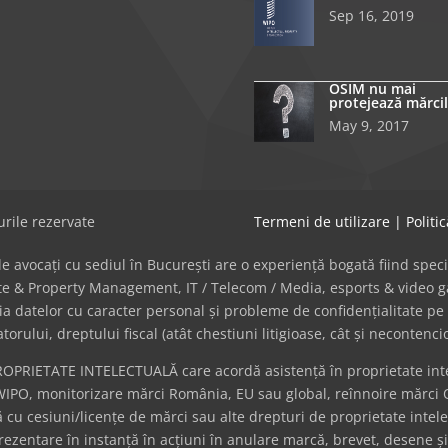
Sep 16, 2019
OSIM nu mai
protejează mărcil
May 9, 2017
rile rezervate
Termeni de utilizare
|
Politi
avocați cu sediul în București are o experiență bogată fiind specializat
tate & Property Management, IT / Telecom / Media, esports & video
cția datelor cu caracter personal și probleme de confidențialitate pe 
ului, dreptului fiscal (atât chestiuni litigioase, cât și necontenci
ROPRIETATE INTELECTUALĂ care acordă asistență în proprietate intel
WIPO, monitorizare mărci România, EU sau global, reînnoire mărci 
cu cesiuni/licențe de mărci sau alte drepturi de proprietate intel
eprezentare în instanță în acțiuni în anulare marcă, brevet, desene ș