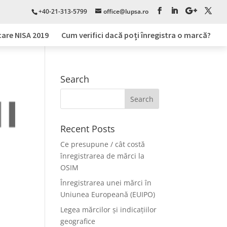
+40-21-313-5799
office@lupsa.ro
care NISA 2019
Cum verifici dacă poți înregistra o marcă?
Search
Recent Posts
Ce presupune / cât costă
înregistrarea de mărci la
OSIM
Înregistrarea unei mărci în
Uniunea Europeană (EUIPO)
Legea mărcilor și indicațiilor
geografice