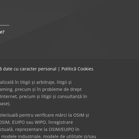
e?
că date cu caracter personal
|
Politică Cookies
ă în litigii și arbitraje, litigii și
 gaming, precum și în probleme de drept
Internet, precum și litigii și consultanță în
oase).
ectuală pentru verificare mărci la OSIM și
OSIM, EUIPO sau WIPO, înregistrare
ectuală, reprezentare la OSIM/EUIPO în
i modele industriale, modele de utilitate și/sau