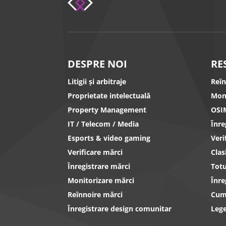
DESPRE NOI
RE
Litigii și arbitraje
Reî
Proprietate intelectuală
Mon
Property Management
OSI
IT / Telecom / Media
Înr
Esports & video gaming
Ver
Verificare mărci
Clas
Înregistrare mărci
Totu
Monitorizare mărci
Înre
Reînnoire mărci
Cum 
Înregistrare design comunitar
Lege