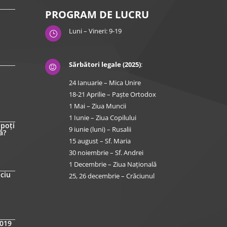
PROGRAM DE LUCRU
Luni – Vineri: 9-19
}
Sărbători legale (2025)
:

24 Ianuarie – Mica Unire
18-21 Aprilie – Paște Ortodox
1 Mai – Ziua Muncii
1 Iunie – Ziua Copilului
 poți
9 iunie (luni) – Rusalii
ă?
15 august – Sf. Maria
30 noiembrie – Sf. Andrei
1 Decembrie – Ziua Națională
iciu
25, 26 decembrie – Crăciunul
2019