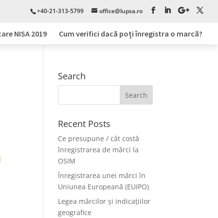
+40-21-313-5799
office@lupsa.ro
care NISA 2019
Cum verifici dacă poți înregistra o marcă?
Search
Recent Posts
Ce presupune / cât costă
înregistrarea de mărci la
OSIM
Înregistrarea unei mărci în
Uniunea Europeană (EUIPO)
Legea mărcilor și indicațiilor
geografice