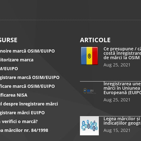
SURSE
ARTICOLE
Ce presupune / c
nnoire marcă OSIM/EUIPO
costă înregistrar
de mărci la OSIM
itorizare marca
Aug 25, 2021
M/EUIPO
egistrare marcă OSIM/EUIPO
Înregistrarea une
ificare marcă OSIM/EUIPO
mărci în Uniunea
Europeană (EUIP
ificarea NISA
Aug 25, 2021
l despre înregistrare mărci
gistrare mărci EUIPO
Legea mărcilor și
verifici o marcă?
indicațiilor geogr
a mărcilor nr. 84/1998
Aug 15, 2021