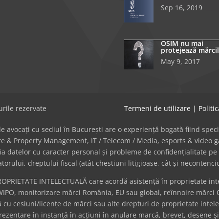
Sep 16, 2019
OSIM nu mai
protejează mărcil
May 9, 2017
rile rezervate
Termeni de utilizare
|
Politi
avocați cu sediul în București are o experiență bogată fiind specializat
tate & Property Management, IT / Telecom / Media, esports & video
cția datelor cu caracter personal și probleme de confidențialitate pe 
ului, dreptului fiscal (atât chestiuni litigioase, cât și necontenci
ROPRIETATE INTELECTUALĂ care acordă asistență în proprietate intel
WIPO, monitorizare mărci România, EU sau global, reînnoire mărci 
cu cesiuni/licențe de mărci sau alte drepturi de proprietate intel
eprezentare în instanță în acțiuni în anulare marcă, brevet, desene ș