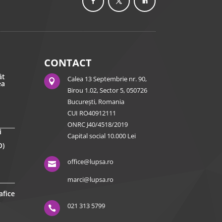
CONTACT
ât
Calea 13 Septembrie nr. 90,

ea
Birou 1.02, Sector 5, 050726
București, Romania
CUI RO40912111
ONRC J40/4518/2019
i
Capital social 10.000 Lei
O)
office@lupsa.ro

marci@lupsa.ro
afice
021 313 5799
