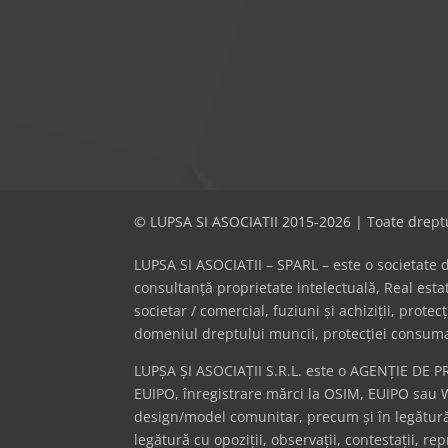
© LUPSA SI ASOCIATII 2015-2026 | Toate dreptu
LUPSA SI ASOCIATII – SPARL – este o societate de 
consultanță proprietate intelectuală, Real es
societar / comercial, fuziuni și achiziții, prote
domeniul dreptului muncii, protecției consumator
LUPȘA ȘI ASOCIAȚII S.R.L. este o AGENȚIE DE P
EUIPO, înregistrare mărci la OSIM, EUIPO sau 
design/model comunitar, precum și în legătură 
legătură cu opoziții, observații, contestații, r