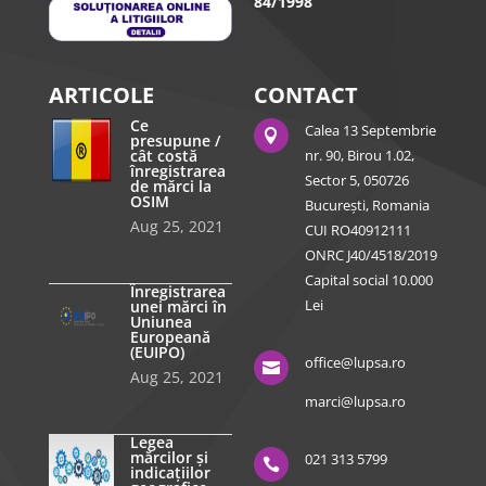
84/1998
ARTICOLE
CONTACT
Ce
Calea 13 Septembrie

presupune /
cât costă
nr. 90, Birou 1.02,
înregistrarea
Sector 5, 050726
de mărci la
OSIM
București, Romania
Aug 25, 2021
CUI RO40912111
ONRC J40/4518/2019
Capital social 10.000
Înregistrarea
Lei
unei mărci în
Uniunea
Europeană
(EUIPO)
office@lupsa.ro

Aug 25, 2021
marci@lupsa.ro
Legea
mărcilor și
021 313 5799

indicațiilor