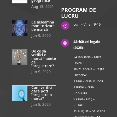
geografice
Aug 15, 2021
PROGRAM DE
LUCRU
Ce înseamnă
Luni – Vineri: 9-19
monitorizare
}
de marcă
Jun 9, 2020
Sărbători legale

(2025)
:
De ce să
verifici o
24 Ianuarie – Mica
marcă înainte
de
Unire
înregistrare?
18-21 Aprilie – Paște
Jun 5, 2020
Ortodox
1 Mai – Ziua Muncii
1 Iunie – Ziua
Cum verifici
dacă poți
Copilului
înregistra o
marcă?
9 iunie (luni) –
Jun 5, 2020
Rusalii
15 august – Sf. Maria