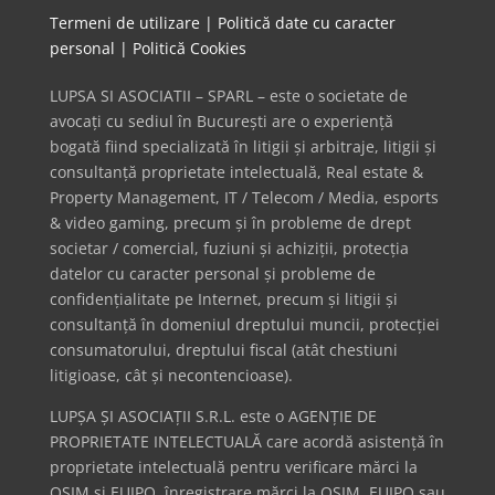
Termeni de utilizare
|
Politică date cu caracter
personal
|
Politică Cookies
LUPSA SI ASOCIATII – SPARL – este o societate de
avocați cu sediul în București are o experiență
bogată fiind specializată în litigii și arbitraje, litigii și
consultanță proprietate intelectuală, Real estate &
Property Management, IT / Telecom / Media, esports
& video gaming, precum și în probleme de drept
societar / comercial, fuziuni și achiziții, protecția
datelor cu caracter personal și probleme de
confidențialitate pe Internet, precum și litigii și
consultanță în domeniul dreptului muncii, protecției
consumatorului, dreptului fiscal (atât chestiuni
litigioase, cât și necontencioase).
LUPȘA ȘI ASOCIAȚII S.R.L. este o AGENȚIE DE
PROPRIETATE INTELECTUALĂ care acordă asistență în
proprietate intelectuală pentru verificare mărci la
OSIM și EUIPO, înregistrare mărci la OSIM, EUIPO sau