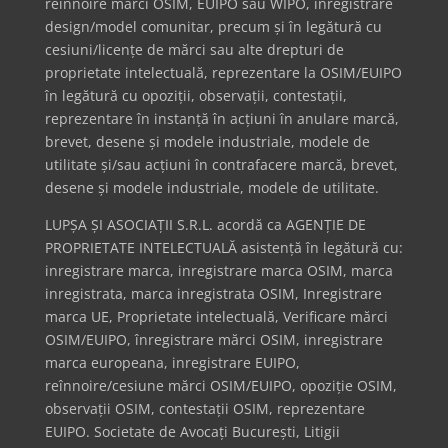
reînnoire mărci OSIM, EUIPO sau WIPO, înregistrare
design/model comunitar, precum și în legătură cu
cesiuni/licențe de mărci sau alte drepturi de
proprietate intelectuală, reprezentare la OSIM/EUIPO
în legătură cu opoziții, observații, contestații,
reprezentare în instanță în acțiuni în anulare marcă,
brevet, desene și modele industriale, modele de
utilitate și/sau acțiuni în contrafacere marcă, brevet,
desene și modele industriale, modele de utilitate.
LUPȘA ȘI ASOCIAȚII S.R.L. acordă ca AGENȚIE DE
PROPRIETATE INTELECTUALĂ asistență în legătură cu:
inregistrare marca, inregistrare marca OSIM, marca
inregistrata, marca inregistrata OSIM, Inregistrare
marca UE, Proprietate intelectuală, Verificare mărci
OSIM/EUIPO, înregistrare mărci OSIM, inregistrare
marca europeana, inregistrare EUIPO,
reînnoire/cesiune mărci OSIM/EUIPO, opoziție OSIM,
observații OSIM, contestații OSIM, reprezentare
EUIPO. Societate de Avocați București, Litigii