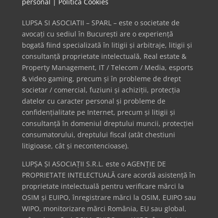
personal
|
Politică Cookies
LUPSA SI ASOCIATII – SPARL – este o societate de
avocați cu sediul în București are o experiență
bogată fiind specializată în litigii și arbitraje, litigii și
consultanță proprietate intelectuală, Real estate &
Property Management, IT / Telecom / Media, esports
& video gaming, precum și în probleme de drept
societar / comercial, fuziuni și achiziții, protecția
datelor cu caracter personal și probleme de
confidențialitate pe Internet, precum și litigii și
consultanță în domeniul dreptului muncii, protecției
consumatorului, dreptului fiscal (atât chestiuni
litigioase, cât și necontencioase).
LUPȘA ȘI ASOCIAȚII S.R.L. este o AGENȚIE DE
PROPRIETATE INTELECTUALĂ care acordă asistență în
proprietate intelectuală pentru verificare mărci la
OSIM și EUIPO, înregistrare mărci la OSIM, EUIPO sau
WIPO, monitorizare mărci România, EU sau global,