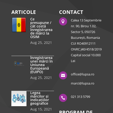
ARTICOLE
CONTACT
Ce
Calea 13 Septembrie

presupune /
cât costă
nr. 90, Birou 1.02,
înregistrarea
Sector 5, 050726
de mărci la
OSIM
București, Romania
Aug 25, 2021
CUI RO40912111
ONRC J40/4518/2019
Capital social 10.000
Înregistrarea
Lei
unei mărci în
Uniunea
Europeană
(EUIPO)
office@lupsa.ro

Aug 25, 2021
marci@lupsa.ro
Legea
mărcilor și
021 313 5799

indicațiilor
geografice
Aug 15, 2021
PROGRAM DE