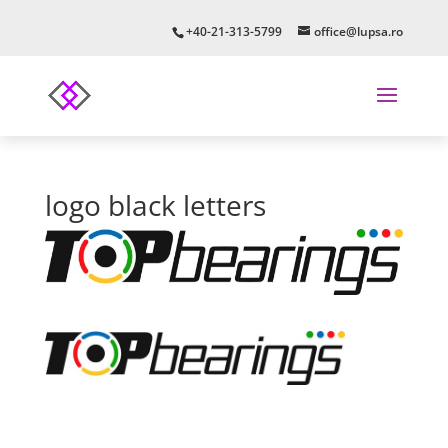
+40-21-313-5799
office@lupsa.ro
logo black letters