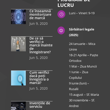
LUCRU
Ce înseamnă
Luni – Vineri: 9-19
monitorizare
}
de marcă
Jun 9, 2020
Sărbători legale

(2025)
:
De ce să
verifici o
24 Ianuarie – Mica
marcă înainte
de
Unire
înregistrare?
18-21 Aprilie – Paște
Jun 5, 2020
Ortodox
1 Mai – Ziua Muncii
1 Iunie – Ziua
Cum verifici
dacă poți
Copilului
înregistra o
marcă?
9 iunie (luni) –
Jun 5, 2020
Rusalii
15 august – Sf. Maria
30 noiembrie – Sf.
Invențiile de
Andrei
serviciu