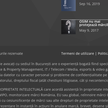
Sep 16, 2019
OSIM nu mai
protejează mărcil
May 9, 2017
rile rezervate
Termeni de utilizare
|
Politi
avocați cu sediul în București are o experiență bogată fiind specializat
tate & Property Management, IT / Telecom / Media, esports & video
cția datelor cu caracter personal și probleme de confidențialitate pe 
ului, dreptului fiscal (atât chestiuni litigioase, cât și necontenci
ROPRIETATE INTELECTUALĂ care acordă asistență în proprietate intel
WIPO, monitorizare mărci România, EU sau global, reînnoire mărci 
cu cesiuni/licențe de mărci sau alte drepturi de proprietate intel
eprezentare în instanță în acțiuni în anulare marcă, brevet, desene ș