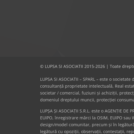
© LUPSA SI ASOCIATII 2015-2026 | Toate dreptu
LUPSA SI ASOCIATII – SPARL – este o societate de 
consultanță proprietate intelectuală, Real es
societar / comercial, fuziuni și achiziții, prote
domeniul dreptului muncii, protecției consumator
LUPȘA ȘI ASOCIAȚII S.R.L. este o AGENȚIE DE P
EUIPO, înregistrare mărci la OSIM, EUIPO sau 
design/model comunitar, precum și în legătură 
legătură cu opoziții, observații, contestații, r