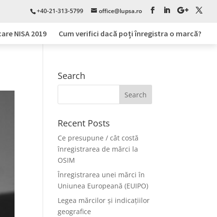
+40-21-313-5799
office@lupsa.ro
care NISA 2019
Cum verifici dacă poți înregistra o marcă?
Search
Recent Posts
Ce presupune / cât costă
înregistrarea de mărci la
OSIM
Înregistrarea unei mărci în
Uniunea Europeană (EUIPO)
Legea mărcilor și indicațiilor
geografice