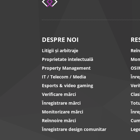
DESPRE NOI
RE
Litigii și arbitraje
Reî
Proprietate intelectuală
Mon
Property Management
OSI
IT / Telecom / Media
Înr
Esports & video gaming
Ver
Verificare mărci
Clas
Înregistrare mărci
Totu
Monitorizare mărci
Înre
Reînnoire mărci
Cum 
Înregistrare design comunitar
Lege