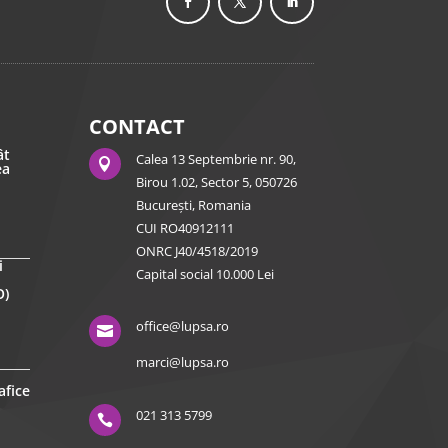
CONTACT
ât
Calea 13 Septembrie nr. 90,

ea
Birou 1.02, Sector 5, 050726
București, Romania
CUI RO40912111
ONRC J40/4518/2019
i
Capital social 10.000 Lei
O)
office@lupsa.ro

marci@lupsa.ro
afice
021 313 5799
