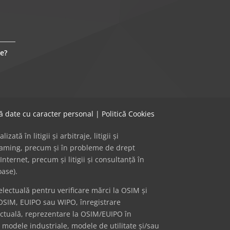
e?
că date cu caracter personal
|
Politică Cookies
ă în litigii și arbitraje, litigii și
 gaming, precum și în probleme de drept
Internet, precum și litigii și consultanță în
oase).
ectuală pentru verificare mărci la OSIM și
OSIM, EUIPO sau WIPO, înregistrare
ectuală, reprezentare la OSIM/EUIPO în
i modele industriale, modele de utilitate și/sau