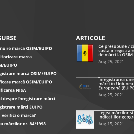
SURSE
ARTICOLE
Ce presupune / c
nnoire marcă OSIM/EUIPO
costă înregistrar
de mărci la OSIM
itorizare marca
Aug 25, 2021
M/EUIPO
egistrare marcă OSIM/EUIPO
Înregistrarea une
ificare marcă OSIM/EUIPO
mărci în Uniunea
Europeană (EUIP
ificarea NISA
Aug 25, 2021
l despre înregistrare mărci
gistrare mărci EUIPO
Legea mărcilor și
verifici o marcă?
indicațiilor geogr
a mărcilor nr. 84/1998
Aug 15, 2021