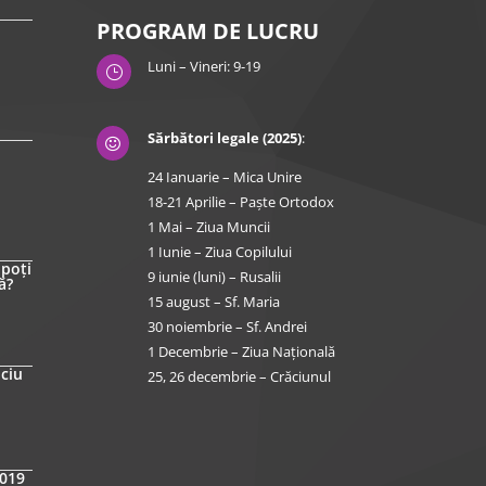
PROGRAM DE LUCRU
Luni – Vineri: 9-19
}
Sărbători legale (2025)
:

24 Ianuarie – Mica Unire
18-21 Aprilie – Paște Ortodox
1 Mai – Ziua Muncii
1 Iunie – Ziua Copilului
 poți
9 iunie (luni) – Rusalii
ă?
15 august – Sf. Maria
30 noiembrie – Sf. Andrei
1 Decembrie – Ziua Națională
iciu
25, 26 decembrie – Crăciunul
2019