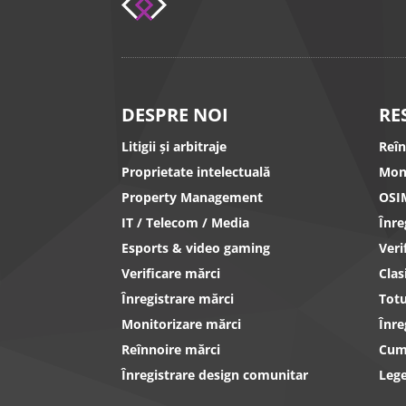
DESPRE NOI
RE
Litigii și arbitraje
Reî
Proprietate intelectuală
Mon
Property Management
OSI
IT / Telecom / Media
Înr
Esports & video gaming
Ver
Verificare mărci
Clas
Înregistrare mărci
Totu
Monitorizare mărci
Înre
Reînnoire mărci
Cum 
Înregistrare design comunitar
Lege