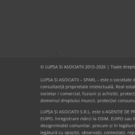
© LUPSA SI ASOCIATII 2015-2026 | Toate dreptu
LUPSA SI ASOCIATII – SPARL – este o societate de 
consultanță proprietate intelectuală, Real es
societar / comercial, fuziuni și achiziții, prote
domeniul dreptului muncii, protecției consumator
LUPȘA ȘI ASOCIAȚII S.R.L. este o AGENȚIE DE P
EUIPO, înregistrare mărci la OSIM, EUIPO sau 
design/model comunitar, precum și în legătură 
legătură cu opoziții, observații, contestații, r