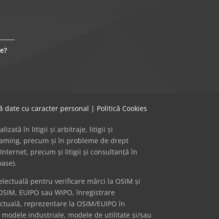
e?
că date cu caracter personal
|
Politică Cookies
ă în litigii și arbitraje, litigii și
 gaming, precum și în probleme de drept
Internet, precum și litigii și consultanță în
oase).
ectuală pentru verificare mărci la OSIM și
OSIM, EUIPO sau WIPO, înregistrare
ectuală, reprezentare la OSIM/EUIPO în
i modele industriale, modele de utilitate și/sau