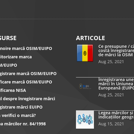
SURSE
ARTICOLE
Ce presupune / c
nnoire marcă OSIM/EUIPO
costă înregistrar
de mărci la OSIM
itorizare marca
Aug 25, 2021
M/EUIPO
egistrare marcă OSIM/EUIPO
Înregistrarea une
ificare marcă OSIM/EUIPO
mărci în Uniunea
Europeană (EUIP
ificarea NISA
Aug 25, 2021
l despre înregistrare mărci
gistrare mărci EUIPO
Legea mărcilor și
verifici o marcă?
indicațiilor geogr
a mărcilor nr. 84/1998
Aug 15, 2021