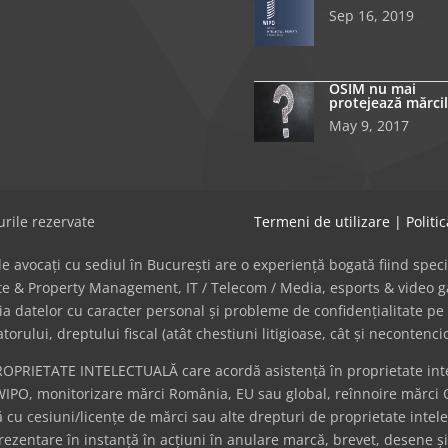
Sep 16, 2019
OSIM nu mai
protejează mărcil
May 9, 2017
rile rezervate
Termeni de utilizare
|
Politi
avocați cu sediul în București are o experiență bogată fiind specializat
tate & Property Management, IT / Telecom / Media, esports & video
cția datelor cu caracter personal și probleme de confidențialitate pe 
ului, dreptului fiscal (atât chestiuni litigioase, cât și necontenci
ROPRIETATE INTELECTUALĂ care acordă asistență în proprietate intel
WIPO, monitorizare mărci România, EU sau global, reînnoire mărci 
cu cesiuni/licențe de mărci sau alte drepturi de proprietate intel
eprezentare în instanță în acțiuni în anulare marcă, brevet, desene ș