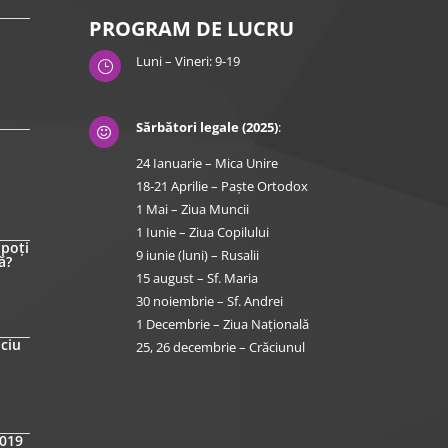
PROGRAM DE LUCRU
Luni – Vineri: 9-19
}
Sărbători legale (2025)
:

24 Ianuarie – Mica Unire
18-21 Aprilie – Paște Ortodox
1 Mai – Ziua Muncii
1 Iunie – Ziua Copilului
 poți
9 iunie (luni) – Rusalii
ă?
15 august – Sf. Maria
30 noiembrie – Sf. Andrei
1 Decembrie – Ziua Națională
iciu
25, 26 decembrie – Crăciunul
2019