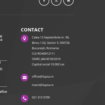
CONTACT
ât
Calea 13 Septembrie nr. 90,

ea
Birou 1.02, Sector 5, 050726
București, Romania
CUI RO40912111
ONRC J40/4518/2019
i
Capital social 10.000 Lei
O)
office@lupsa.ro

marci@lupsa.ro
afice
021 313 5799
