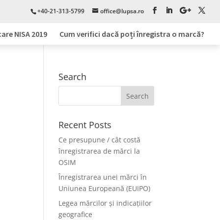
+40-21-313-5799
office@lupsa.ro
care NISA 2019
Cum verifici dacă poți înregistra o marcă?
Search
Recent Posts
Ce presupune / cât costă
înregistrarea de mărci la
OSIM
Înregistrarea unei mărci în
Uniunea Europeană (EUIPO)
Legea mărcilor și indicațiilor
geografice