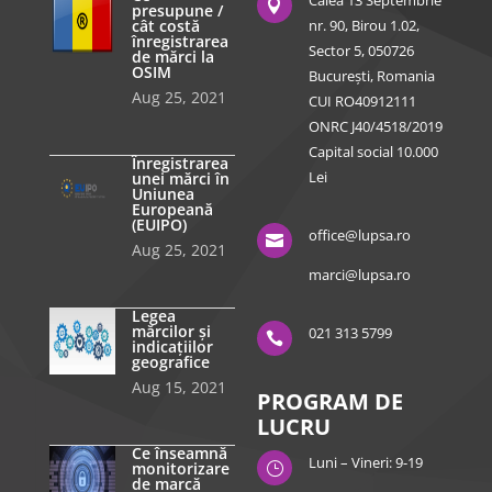
Calea 13 Septembrie

presupune /
cât costă
nr. 90, Birou 1.02,
înregistrarea
Sector 5, 050726
de mărci la
OSIM
București, Romania
Aug 25, 2021
CUI RO40912111
ONRC J40/4518/2019
Capital social 10.000
Înregistrarea
Lei
unei mărci în
Uniunea
Europeană
(EUIPO)
office@lupsa.ro

Aug 25, 2021
marci@lupsa.ro
Legea
mărcilor și
021 313 5799

indicațiilor
geografice
Aug 15, 2021
PROGRAM DE
LUCRU
Ce înseamnă
Luni – Vineri: 9-19
monitorizare
}
de marcă