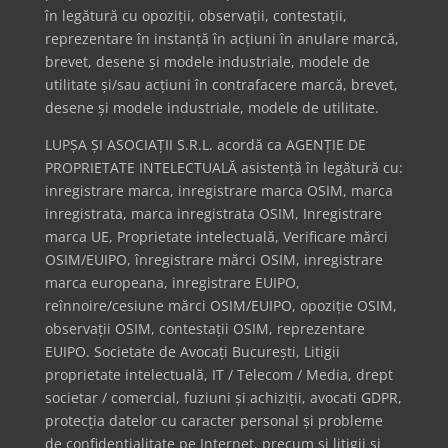
în legătură cu opoziții, observații, contestații,
reprezentare în instanță în acțiuni în anulare marcă,
brevet, desene și modele industriale, modele de
utilitate și/sau acțiuni în contrafacere marcă, brevet,
desene și modele industriale, modele de utilitate.
LUPȘA ȘI ASOCIAȚII S.R.L. acordă ca AGENȚIE DE
PROPRIETATE INTELECTUALĂ asistență în legătură cu:
inregistrare marca, inregistrare marca OSIM, marca
inregistrata, marca inregistrata OSIM, Inregistrare
marca UE, Proprietate intelectuală, Verificare mărci
OSIM/EUIPO, înregistrare mărci OSIM, inregistrare
marca europeana, inregistrare EUIPO,
reînnoire/cesiune mărci OSIM/EUIPO, opoziție OSIM,
observații OSIM, contestații OSIM, reprezentare
EUIPO. Societate de Avocați București, Litigii
proprietate intelectuală, IT / Telecom / Media, drept
societar / comercial, fuziuni și achiziții, avocati GDPR,
protecția datelor cu caracter personal și probleme
de confidențialitate pe Internet, precum și litigii și