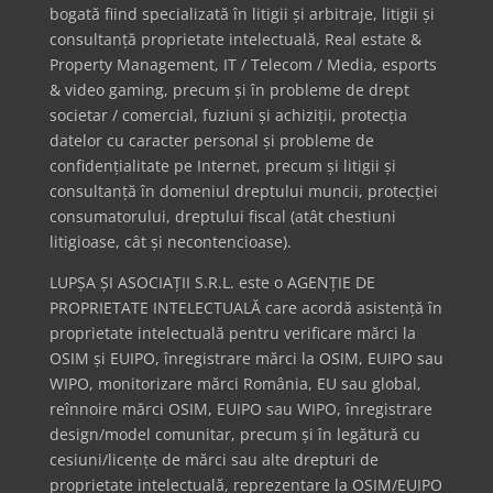
bogată fiind specializată în litigii și arbitraje, litigii și
consultanță proprietate intelectuală, Real estate &
Property Management, IT / Telecom / Media, esports
& video gaming, precum și în probleme de drept
societar / comercial, fuziuni și achiziții, protecția
datelor cu caracter personal și probleme de
confidențialitate pe Internet, precum și litigii și
consultanță în domeniul dreptului muncii, protecției
consumatorului, dreptului fiscal (atât chestiuni
litigioase, cât și necontencioase).
LUPȘA ȘI ASOCIAȚII S.R.L. este o AGENȚIE DE
PROPRIETATE INTELECTUALĂ care acordă asistență în
proprietate intelectuală pentru verificare mărci la
OSIM și EUIPO, înregistrare mărci la OSIM, EUIPO sau
WIPO, monitorizare mărci România, EU sau global,
reînnoire mărci OSIM, EUIPO sau WIPO, înregistrare
design/model comunitar, precum și în legătură cu
cesiuni/licențe de mărci sau alte drepturi de
proprietate intelectuală, reprezentare la OSIM/EUIPO