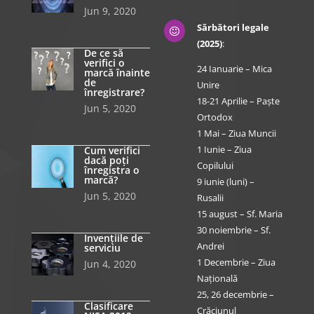
Jun 9, 2020
Sărbători legale

(2025)
:
De ce să
verifici o
24 Ianuarie – Mica
marcă înainte
de
Unire
înregistrare?
18-21 Aprilie – Paște
Jun 5, 2020
Ortodox
1 Mai – Ziua Muncii
1 Iunie – Ziua
Cum verifici
dacă poți
Copilului
înregistra o
marcă?
9 iunie (luni) –
Jun 5, 2020
Rusalii
15 august – Sf. Maria
30 noiembrie – Sf.
Invențiile de
Andrei
serviciu
1 Decembrie – Ziua
Jun 4, 2020
Națională
25, 26 decembrie –
Clasificare
Crăciunul