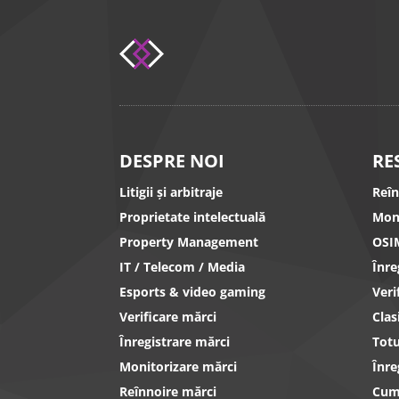
DESPRE NOI
RE
Litigii și arbitraje
Reî
Proprietate intelectuală
Mon
Property Management
OSI
IT / Telecom / Media
Înr
Esports & video gaming
Ver
Verificare mărci
Clas
Înregistrare mărci
Totu
Monitorizare mărci
Înre
Reînnoire mărci
Cum 