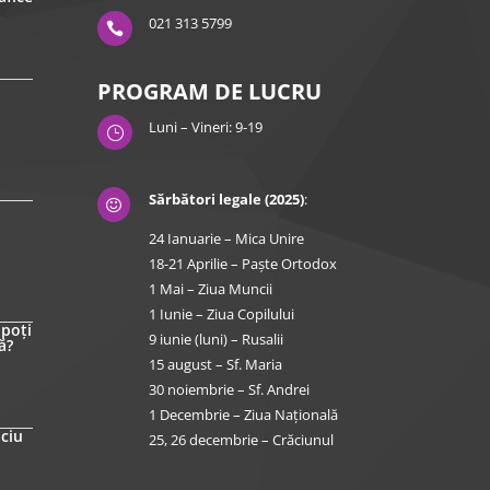
021 313 5799

PROGRAM DE LUCRU
Luni – Vineri: 9-19
}
Sărbători legale (2025)
:

24 Ianuarie – Mica Unire
18-21 Aprilie – Paște Ortodox
1 Mai – Ziua Muncii
1 Iunie – Ziua Copilului
 poți
9 iunie (luni) – Rusalii
ă?
15 august – Sf. Maria
30 noiembrie – Sf. Andrei
1 Decembrie – Ziua Națională
iciu
25, 26 decembrie – Crăciunul