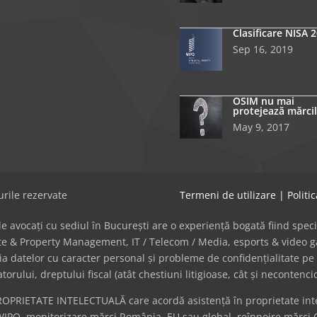
Clasificare NISA 
Sep 16, 2019
OSIM nu mai
protejează mărcil
May 9, 2017
rile rezervate
Termeni de utilizare
|
Politi
avocați cu sediul în București are o experiență bogată fiind specializat
tate & Property Management, IT / Telecom / Media, esports & video
cția datelor cu caracter personal și probleme de confidențialitate pe 
ului, dreptului fiscal (atât chestiuni litigioase, cât și necontenci
ROPRIETATE INTELECTUALĂ care acordă asistență în proprietate intel
WIPO, monitorizare mărci România, EU sau global, reînnoire mărci 