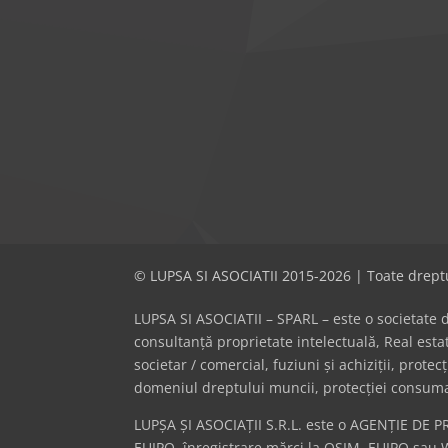
© LUPSA SI ASOCIATII 2015-2026 | Toate dreptu
LUPSA SI ASOCIATII – SPARL – este o societate de 
consultanță proprietate intelectuală, Real es
societar / comercial, fuziuni și achiziții, prote
domeniul dreptului muncii, protecției consumator
LUPȘA ȘI ASOCIAȚII S.R.L. este o AGENȚIE DE P
EUIPO, înregistrare mărci la OSIM, EUIPO sau 