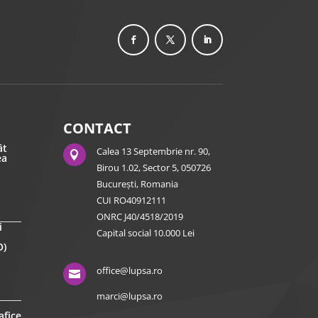
CONTACT
ât
Calea 13 Septembrie nr. 90,

ea
Birou 1.02, Sector 5, 050726
București, Romania
CUI RO40912111
ONRC J40/4518/2019
i
Capital social 10.000 Lei
O)
office@lupsa.ro

marci@lupsa.ro
afice