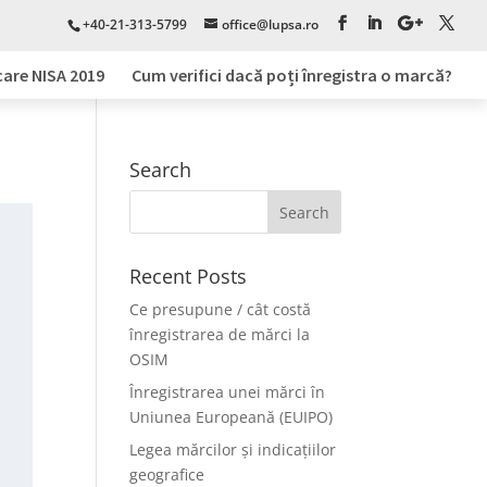
+40-21-313-5799
office@lupsa.ro
care NISA 2019
Cum verifici dacă poți înregistra o marcă?
Search
Recent Posts
Ce presupune / cât costă
înregistrarea de mărci la
OSIM
Înregistrarea unei mărci în
Uniunea Europeană (EUIPO)
Legea mărcilor și indicațiilor
geografice