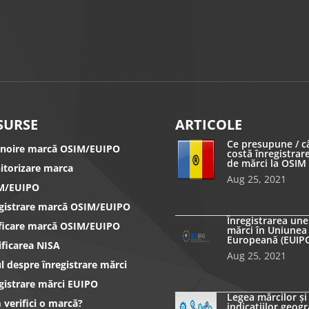
SURSE
ARTICOLE
Ce presupune / c
nnoire marcă OSIM/EUIPO
costă înregistrar
de mărci la OSIM
itorizare marca
Aug 25, 2021
M/EUIPO
egistrare marcă OSIM/EUIPO
Înregistrarea une
ificare marcă OSIM/EUIPO
mărci în Uniunea
Europeană (EUIP
ificarea NISA
Aug 25, 2021
l despre înregistrare mărci
gistrare mărci EUIPO
Legea mărcilor și
verifici o marcă?
indicațiilor geogr