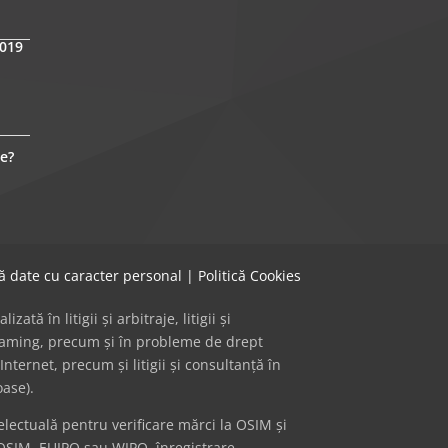
2019
e?
că date cu caracter personal
|
Politică Cookies
ă în litigii și arbitraje, litigii și
 gaming, precum și în probleme de drept
Internet, precum și litigii și consultanță în
oase).
ectuală pentru verificare mărci la OSIM și
OSIM, EUIPO sau WIPO, înregistrare