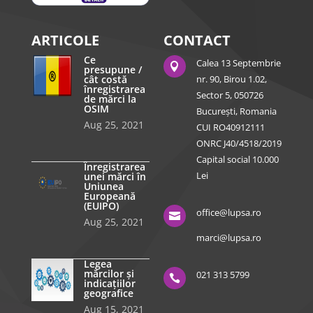
ARTICOLE
CONTACT
Ce
Calea 13 Septembrie

presupune /
cât costă
nr. 90, Birou 1.02,
înregistrarea
Sector 5, 050726
de mărci la
OSIM
București, Romania
Aug 25, 2021
CUI RO40912111
ONRC J40/4518/2019
Capital social 10.000
Înregistrarea
Lei
unei mărci în
Uniunea
Europeană
(EUIPO)
office@lupsa.ro

Aug 25, 2021
marci@lupsa.ro
Legea
mărcilor și
021 313 5799

indicațiilor
geografice
Aug 15, 2021