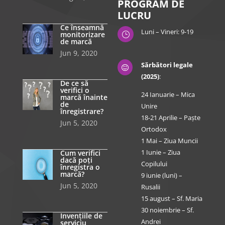
PROGRAM DE
LUCRU
Ce înseamnă
Luni – Vineri: 9-19
monitorizare
}
de marcă
Jun 9, 2020
Sărbători legale

(2025)
:
De ce să
verifici o
24 Ianuarie – Mica
marcă înainte
de
Unire
înregistrare?
18-21 Aprilie – Paște
Jun 5, 2020
Ortodox
1 Mai – Ziua Muncii
1 Iunie – Ziua
Cum verifici
dacă poți
Copilului
înregistra o
marcă?
9 iunie (luni) –
Jun 5, 2020
Rusalii
15 august – Sf. Maria
30 noiembrie – Sf.
Invențiile de
Andrei
serviciu