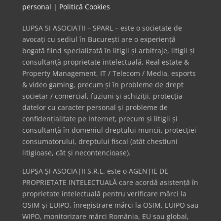
personal
|
Politică Cookies
LUPSA SI ASOCIATII – SPARL – este o societate de
avocați cu sediul în București are o experiență
bogată fiind specializată în litigii și arbitraje, litigii și
consultanță proprietate intelectuală, Real estate &
Property Management, IT / Telecom / Media, esports
& video gaming, precum și în probleme de drept
societar / comercial, fuziuni și achiziții, protecția
datelor cu caracter personal și probleme de
confidențialitate pe Internet, precum și litigii și
consultanță în domeniul dreptului muncii, protecției
consumatorului, dreptului fiscal (atât chestiuni
litigioase, cât și necontencioase).
LUPȘA ȘI ASOCIAȚII S.R.L. este o AGENȚIE DE
PROPRIETATE INTELECTUALĂ care acordă asistență în
proprietate intelectuală pentru verificare mărci la
OSIM și EUIPO, înregistrare mărci la OSIM, EUIPO sau
WIPO, monitorizare mărci România, EU sau global,