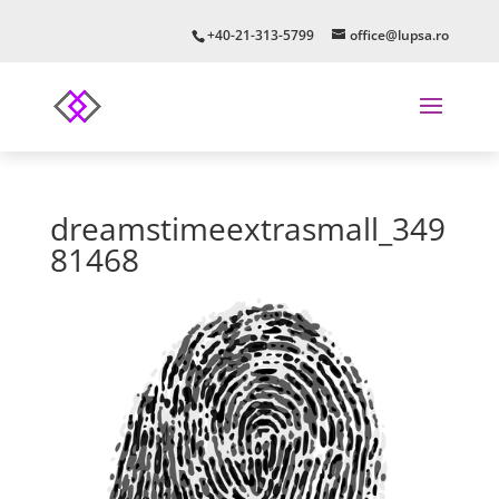
+40-21-313-5799
office@lupsa.ro
dreamstimeextrasmall_349
81468