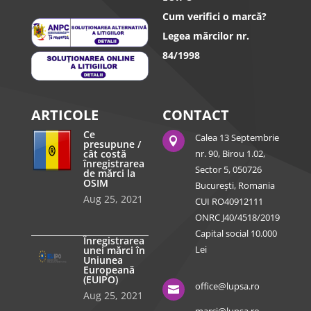
Cum verifici o marcă?
Legea mărcilor nr.
84/1998
ARTICOLE
CONTACT
Ce
Calea 13 Septembrie

presupune /
cât costă
nr. 90, Birou 1.02,
înregistrarea
Sector 5, 050726
de mărci la
OSIM
București, Romania
Aug 25, 2021
CUI RO40912111
ONRC J40/4518/2019
Capital social 10.000
Înregistrarea
Lei
unei mărci în
Uniunea
Europeană
(EUIPO)
office@lupsa.ro

Aug 25, 2021