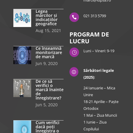
marci@lupsa.ro
Legea
mărcilor și
021 313 5799

indicațiilor
geografice
Aug 15, 2021
PROGRAM DE
LUCRU
Ce înseamnă
Luni – Vineri: 9-19
monitorizare
}
de marcă
Jun 9, 2020
Sărbători legale

(2025)
:
De ce să
verifici o
24 Ianuarie – Mica
marcă înainte
de
Unire
înregistrare?
18-21 Aprilie – Paște
Jun 5, 2020
Ortodox
1 Mai – Ziua Muncii
1 Iunie – Ziua
Cum verifici
dacă poți
Copilului
înregistra o