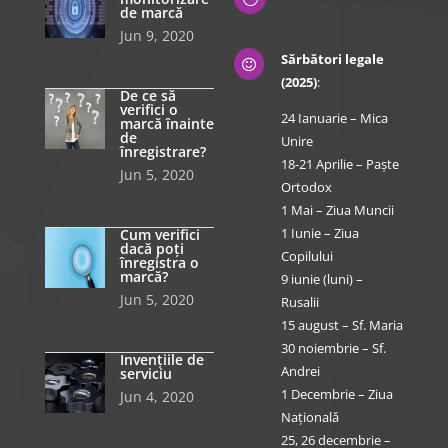
de marcă
Jun 9, 2020
Sărbători legale

(2025)
:
De ce să
verifici o
24 Ianuarie – Mica
marcă înainte
de
Unire
înregistrare?
18-21 Aprilie – Paște
Jun 5, 2020
Ortodox
1 Mai – Ziua Muncii
1 Iunie – Ziua
Cum verifici
dacă poți
Copilului
înregistra o
marcă?
9 iunie (luni) –
Jun 5, 2020
Rusalii
15 august – Sf. Maria
30 noiembrie – Sf.
Invențiile de
Andrei
serviciu
1 Decembrie – Ziua
Jun 4, 2020
Națională
25, 26 decembrie –