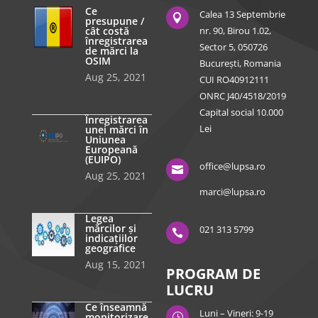
Ce
Calea 13 Septembrie

presupune /
cât costă
nr. 90, Birou 1.02,
înregistrarea
Sector 5, 050726
de mărci la
OSIM
București, Romania
Aug 25, 2021
CUI RO40912111
ONRC J40/4518/2019
Capital social 10.000
Înregistrarea
Lei
unei mărci în
Uniunea
Europeană
(EUIPO)
office@lupsa.ro

Aug 25, 2021
marci@lupsa.ro
Legea
mărcilor și
021 313 5799

indicațiilor
geografice
Aug 15, 2021
PROGRAM DE
LUCRU
Ce înseamnă
Luni – Vineri: 9-19
monitorizare
}