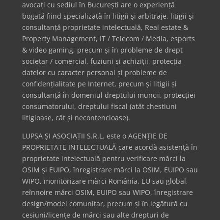
avocați cu sediul în București are o experiență
bogată fiind specializată în litigii și arbitraje, litigii și
consultanță proprietate intelectuală, Real estate &
Property Management, IT / Telecom / Media, esports
& video gaming, precum și în probleme de drept
societar / comercial, fuziuni și achiziții, protecția
datelor cu caracter personal și probleme de
confidențialitate pe Internet, precum și litigii și
consultanță în domeniul dreptului muncii, protecției
consumatorului, dreptului fiscal (atât chestiuni
litigioase, cât și necontencioase).
LUPȘA ȘI ASOCIAȚII S.R.L. este o AGENȚIE DE
PROPRIETATE INTELECTUALĂ care acordă asistență în
proprietate intelectuală pentru verificare mărci la
OSIM și EUIPO, înregistrare mărci la OSIM, EUIPO sau
WIPO, monitorizare mărci România, EU sau global,
reînnoire mărci OSIM, EUIPO sau WIPO, înregistrare
design/model comunitar, precum și în legătură cu
cesiuni/licențe de mărci sau alte drepturi de