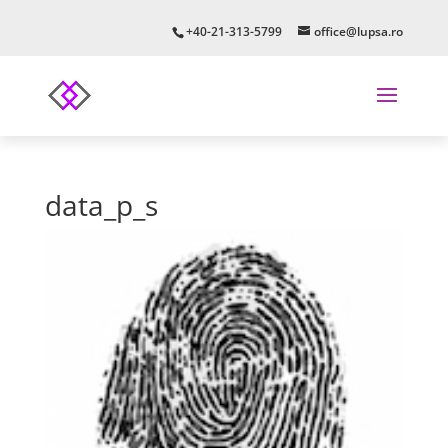
+40-21-313-5799
office@lupsa.ro
data_p_s