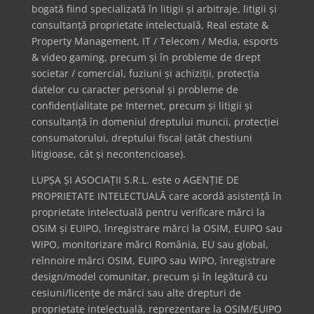
bogată fiind specializată în litigii și arbitraje, litigii și
consultanță proprietate intelectuală, Real estate &
Property Management, IT / Telecom / Media, esports
& video gaming, precum și în probleme de drept
societar / comercial, fuziuni și achiziții, protecția
datelor cu caracter personal și probleme de
confidențialitate pe Internet, precum și litigii și
consultanță în domeniul dreptului muncii, protecției
consumatorului, dreptului fiscal (atât chestiuni
litigioase, cât și necontencioase).
LUPȘA ȘI ASOCIAȚII S.R.L. este o AGENȚIE DE
PROPRIETATE INTELECTUALĂ care acordă asistență în
proprietate intelectuală pentru verificare mărci la
OSIM și EUIPO, înregistrare mărci la OSIM, EUIPO sau
WIPO, monitorizare mărci România, EU sau global,
reînnoire mărci OSIM, EUIPO sau WIPO, înregistrare
design/model comunitar, precum și în legătură cu
cesiuni/licențe de mărci sau alte drepturi de
proprietate intelectuală, reprezentare la OSIM/EUIPO