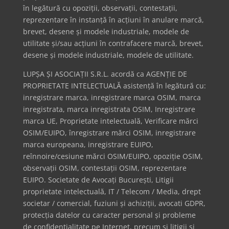
în legătură cu opoziții, observații, contestații,
reprezentare în instanță în acțiuni în anulare marcă,
brevet, desene și modele industriale, modele de
utilitate și/sau acțiuni în contrafacere marcă, brevet,
desene și modele industriale, modele de utilitate.
LUPȘA ȘI ASOCIAȚII S.R.L. acordă ca AGENȚIE DE
PROPRIETATE INTELECTUALĂ asistență în legătură cu:
inregistrare marca, inregistrare marca OSIM, marca
inregistrata, marca inregistrata OSIM, Inregistrare
marca UE, Proprietate intelectuală, Verificare mărci
OSIM/EUIPO, înregistrare mărci OSIM, inregistrare
marca europeana, inregistrare EUIPO,
reînnoire/cesiune mărci OSIM/EUIPO, opoziție OSIM,
observații OSIM, contestații OSIM, reprezentare
EUIPO. Societate de Avocați București, Litigii
proprietate intelectuală, IT / Telecom / Media, drept
societar / comercial, fuziuni și achiziții, avocati GDPR,
protecția datelor cu caracter personal și probleme
de confidențialitate pe Internet, precum și litigii și