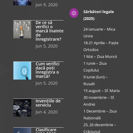
Jun 9, 2020
Sărbători legale

(2025)
:
De ce să
verifici o
24 Ianuarie – Mica
marcă înainte
de
Unire
înregistrare?
18-21 Aprilie – Paște
Jun 5, 2020
Ortodox
1 Mai – Ziua Muncii
1 Iunie – Ziua
Cum verifici
dacă poți
Copilului
înregistra o
marcă?
9 iunie (luni) –
Jun 5, 2020
Rusalii
15 august – Sf. Maria
30 noiembrie – Sf.
Invențiile de
Andrei
serviciu
1 Decembrie – Ziua
Jun 4, 2020
Națională
25, 26 decembrie –
Clasificare
Crăciunul