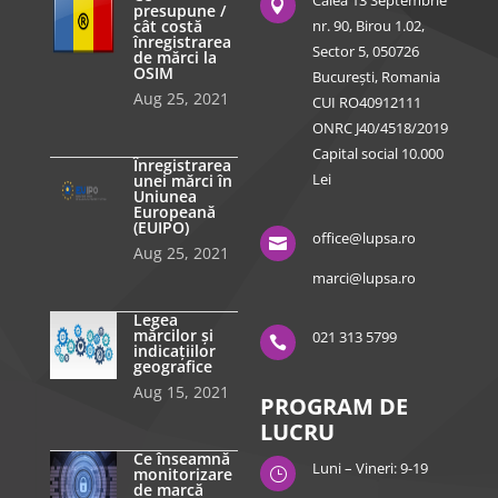
Calea 13 Septembrie

presupune /
cât costă
nr. 90, Birou 1.02,
înregistrarea
Sector 5, 050726
de mărci la
OSIM
București, Romania
Aug 25, 2021
CUI RO40912111
ONRC J40/4518/2019
Capital social 10.000
Înregistrarea
Lei
unei mărci în
Uniunea
Europeană
(EUIPO)
office@lupsa.ro

Aug 25, 2021
marci@lupsa.ro
Legea
mărcilor și
021 313 5799

indicațiilor
geografice
Aug 15, 2021
PROGRAM DE
LUCRU
Ce înseamnă
Luni – Vineri: 9-19
monitorizare
}
de marcă