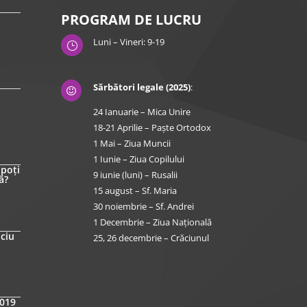
PROGRAM DE LUCRU
Luni – Vineri: 9-19
}
Sărbători legale (2025)
:

24 Ianuarie – Mica Unire
18-21 Aprilie – Paște Ortodox
1 Mai – Ziua Muncii
1 Iunie – Ziua Copilului
 poți
9 iunie (luni) – Rusalii
ă?
15 august – Sf. Maria
30 noiembrie – Sf. Andrei
1 Decembrie – Ziua Națională
iciu
25, 26 decembrie – Crăciunul
2019