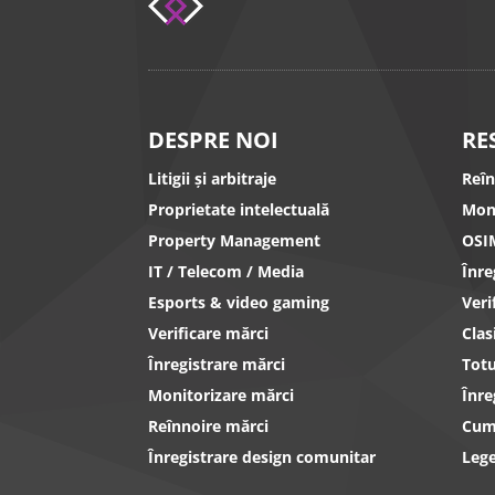
DESPRE NOI
RE
Litigii și arbitraje
Reî
Proprietate intelectuală
Mon
Property Management
OSI
IT / Telecom / Media
Înr
Esports & video gaming
Ver
Verificare mărci
Clas
Înregistrare mărci
Totu
Monitorizare mărci
Înre
Reînnoire mărci
Cum 
Înregistrare design comunitar
Lege