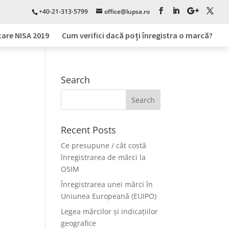
+40-21-313-5799
office@lupsa.ro
care NISA 2019
Cum verifici dacă poți înregistra o marcă?
Search
Recent Posts
Ce presupune / cât costă
înregistrarea de mărci la
OSIM
Înregistrarea unei mărci în
Uniunea Europeană (EUIPO)
Legea mărcilor și indicațiilor
geografice