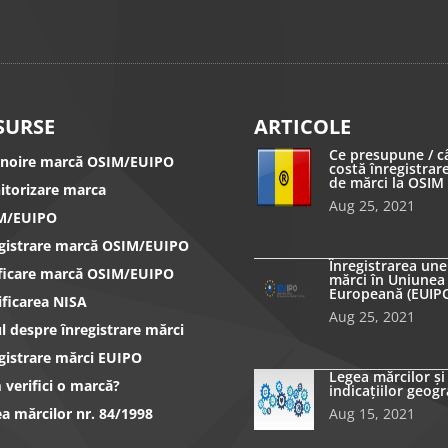
SURSE
ARTICOLE
Ce presupune / c
nnoire marcă OSIM/EUIPO
costă înregistrar
de mărci la OSIM
itorizare marca
Aug 25, 2021
M/EUIPO
egistrare marcă OSIM/EUIPO
Înregistrarea une
ificare marcă OSIM/EUIPO
mărci în Uniunea
Europeană (EUIP
ificarea NISA
Aug 25, 2021
l despre înregistrare mărci
gistrare mărci EUIPO
Legea mărcilor și
verifici o marcă?
indicațiilor geogr
a mărcilor nr. 84/1998
Aug 15, 2021