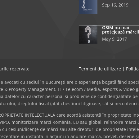
Sep 16, 2019
OSIM nu mai
protejează mărcil
May 9, 2017
rile rezervate
Termeni de utilizare
|
Politi
avocați cu sediul în București are o experiență bogată fiind specializat
tate & Property Management, IT / Telecom / Media, esports & video
cția datelor cu caracter personal și probleme de confidențialitate pe 
ului, dreptului fiscal (atât chestiuni litigioase, cât și necontenci
ROPRIETATE INTELECTUALĂ care acordă asistență în proprietate intel
WIPO, monitorizare mărci România, EU sau global, reînnoire mărci 
cu cesiuni/licențe de mărci sau alte drepturi de proprietate intel
eprezentare în instanță în acțiuni în anulare marcă, brevet, desene ș