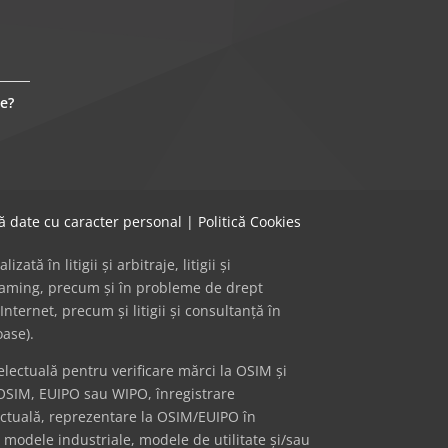
e?
că date cu caracter personal
|
Politică Cookies
ă în litigii și arbitraje, litigii și
 gaming, precum și în probleme de drept
Internet, precum și litigii și consultanță în
oase).
ectuală pentru verificare mărci la OSIM și
OSIM, EUIPO sau WIPO, înregistrare
ectuală, reprezentare la OSIM/EUIPO în
i modele industriale, modele de utilitate și/sau