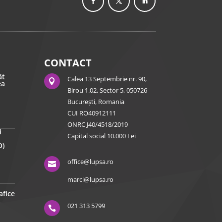
CONTACT
ât
Calea 13 Septembrie nr. 90,

ea
Birou 1.02, Sector 5, 050726
București, Romania
CUI RO40912111
ONRC J40/4518/2019
i
Capital social 10.000 Lei
O)
office@lupsa.ro

marci@lupsa.ro
afice
021 313 5799
