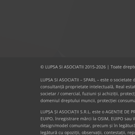
© LUPSA SI ASOCIATII 2015-2026 | Toate dreptu
LUPSA SI ASOCIATII – SPARL – este o societate de 
consultanță proprietate intelectuală, Real es
societar / comercial, fuziuni și achiziții, prote
domeniul dreptului muncii, protecției consumator
LUPȘA ȘI ASOCIAȚII S.R.L. este o AGENȚIE DE P
EUIPO, înregistrare mărci la OSIM, EUIPO sau 
design/model comunitar, precum și în legătură 
legătură cu opoziții, observații, contestații, r