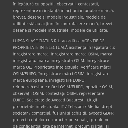
în legătură cu opoziții, observații, contestații,
reprezentare în instanță în acțiuni în anulare marcă,
brevet, desene și modele industriale, modele de
utilitate și/sau acțiuni în contrafacere marcă, brevet,
desene și modele industriale, modele de utilitate.
LUPȘA ȘI ASOCIAȚII S.R.L. acordă ca AGENȚIE DE
PROPRIETATE INTELECTUALĂ asistență în legătură cu:
inregistrare marca, inregistrare marca OSIM, marca
inregistrata, marca inregistrata OSIM, Inregistrare
marca UE, Proprietate intelectuală, Verificare mărci
OSIM/EUIPO, înregistrare mărci OSIM, inregistrare
marca europeana, inregistrare EUIPO,
reînnoire/cesiune mărci OSIM/EUIPO, opoziție OSIM,
observații OSIM, contestații OSIM, reprezentare
EUIPO. Societate de Avocați București, Litigii
proprietate intelectuală, IT / Telecom / Media, drept
societar / comercial, fuziuni și achiziții, avocati GDPR,
protecția datelor cu caracter personal și probleme
de confidențialitate pe Internet, precum și litigii și