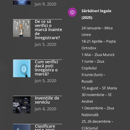
Jun 9, 2020
Sărbători legale

(2025)
:
De ce să
verifici o
24 Ianuarie – Mica
marcă înainte
de
Unire
înregistrare?
18-21 Aprilie – Paște
Jun 5, 2020
Ortodox
1 Mai – Ziua Muncii
1 Iunie – Ziua
Cum verifici
dacă poți
Copilului
înregistra o
marcă?
9 iunie (luni) –
Jun 5, 2020
Rusalii
15 august – Sf. Maria
30 noiembrie – Sf.
Invențiile de
Andrei
serviciu
1 Decembrie – Ziua
Jun 4, 2020
Națională
25, 26 decembrie –
Clasificare
Crăciunul