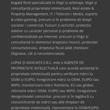
bogată fiind specializată în litigii și arbitraje, litigii și
consultanță proprietate intelectuală, Real estate &
Property Management, IT / Telecom / Media, esports
& video gaming, precum și în probleme de drept
societar / comercial, fuziuni și achiziții, protecția
datelor cu caracter personal și probleme de
confidențialitate pe Internet, precum și litigii și
consultanță în domeniul dreptului muncii, protecției
consumatorului, dreptului fiscal (atât chestiuni
litigioase, cât și necontencioase).
LUPȘA ȘI ASOCIAȚII S.R.L. este o AGENȚIE DE
PROPRIETATE INTELECTUALĂ care acordă asistență în
proprietate intelectuală pentru verificare mărci la
OSIM și EUIPO, înregistrare mărci la OSIM, EUIPO sau
WIPO, monitorizare mărci România, EU sau global,
reînnoire mărci OSIM, EUIPO sau WIPO, înregistrare
design/model comunitar, precum și în legătură cu
cesiuni/licențe de mărci sau alte drepturi de
proprietate intelectuală, reprezentare la OSIM/EUIPO