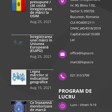

presupune /
cât costă
nr. 90, Birou 1.02,
înregistrarea
Sector 5, 050726
de mărci la
OSIM
București, Romania
Aug 25, 2021
CUI RO40912111
ONRC J40/4518/2019
Capital social 10.000
Înregistrarea
Lei
unei mărci în
Uniunea
Europeană
(EUIPO)
office@lupsa.ro

Aug 25, 2021
marci@lupsa.ro
Legea
mărcilor și
021 313 5799

indicațiilor
geografice
Aug 15, 2021
PROGRAM DE
LUCRU
Ce înseamnă
Luni – Vineri: 9-19
monitorizare
}
de marcă