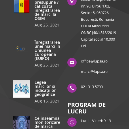

presupune /
cât costă
nr. 90, Birou 1.02,
înregistrarea
Sector 5, 050726
de mărci la
OSIM
București, Romania
Aug 25, 2021
CUI RO40912111
ONRC J40/4518/2019
Capital social 10.000
Înregistrarea
Lei
unei mărci în
Uniunea
Europeană
(EUIPO)
office@lupsa.ro

Aug 25, 2021
marci@lupsa.ro
Legea
mărcilor și
021 313 5799

indicațiilor
geografice
Aug 15, 2021
PROGRAM DE
LUCRU
Ce înseamnă
Luni – Vineri: 9-19
monitorizare
}
de marcă