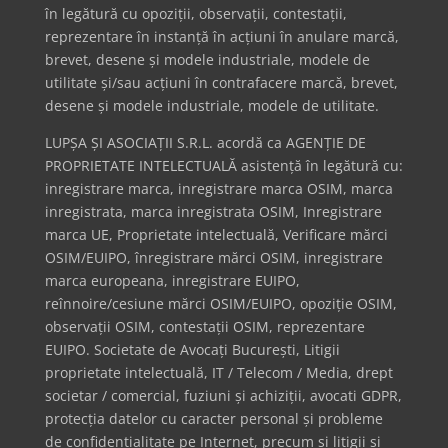
în legătură cu opoziții, observații, contestații,
reprezentare în instanță în acțiuni în anulare marcă,
brevet, desene și modele industriale, modele de
utilitate și/sau acțiuni în contrafacere marcă, brevet,
desene și modele industriale, modele de utilitate.
LUPȘA ȘI ASOCIAȚII S.R.L. acordă ca AGENȚIE DE
PROPRIETATE INTELECTUALĂ asistență în legătură cu:
inregistrare marca, inregistrare marca OSIM, marca
inregistrata, marca inregistrata OSIM, Inregistrare
marca UE, Proprietate intelectuală, Verificare mărci
OSIM/EUIPO, înregistrare mărci OSIM, inregistrare
marca europeana, inregistrare EUIPO,
reînnoire/cesiune mărci OSIM/EUIPO, opoziție OSIM,
observații OSIM, contestații OSIM, reprezentare
EUIPO. Societate de Avocați București, Litigii
proprietate intelectuală, IT / Telecom / Media, drept
societar / comercial, fuziuni și achiziții, avocati GDPR,
protecția datelor cu caracter personal și probleme
de confidențialitate pe Internet, precum și litigii și