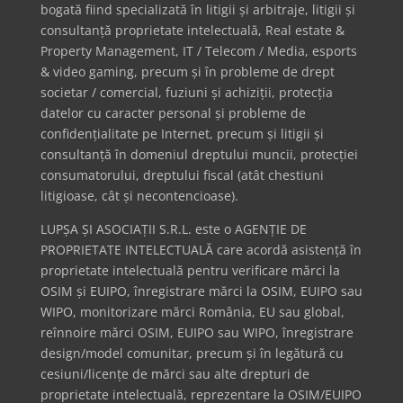
bogată fiind specializată în litigii și arbitraje, litigii și
consultanță proprietate intelectuală, Real estate &
Property Management, IT / Telecom / Media, esports
& video gaming, precum și în probleme de drept
societar / comercial, fuziuni și achiziții, protecția
datelor cu caracter personal și probleme de
confidențialitate pe Internet, precum și litigii și
consultanță în domeniul dreptului muncii, protecției
consumatorului, dreptului fiscal (atât chestiuni
litigioase, cât și necontencioase).
LUPȘA ȘI ASOCIAȚII S.R.L. este o AGENȚIE DE
PROPRIETATE INTELECTUALĂ care acordă asistență în
proprietate intelectuală pentru verificare mărci la
OSIM și EUIPO, înregistrare mărci la OSIM, EUIPO sau
WIPO, monitorizare mărci România, EU sau global,
reînnoire mărci OSIM, EUIPO sau WIPO, înregistrare
design/model comunitar, precum și în legătură cu
cesiuni/licențe de mărci sau alte drepturi de
proprietate intelectuală, reprezentare la OSIM/EUIPO