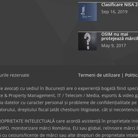
Clasificare NISA 
Sep 16, 2019
OSIM nu mai
protejează mărcil
May 9, 2017
rile rezervate
Termeni de utilizare
|
Politi
avocați cu sediul în București are o experiență bogată fiind specializat
tate & Property Management, IT / Telecom / Media, esports & video
cția datelor cu caracter personal și probleme de confidențialitate pe 
ului, dreptului fiscal (atât chestiuni litigioase, cât și necontenci
ROPRIETATE INTELECTUALĂ care acordă asistență în proprietate intel
WIPO, monitorizare mărci România, EU sau global, reînnoire mărci 
cu cesiuni/licențe de mărci sau alte drepturi de proprietate intel