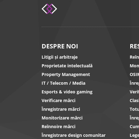
DESPRE NOI
RE
Litigii și arbitraje
Reî
Proprietate intelectuală
Mon
Property Management
OSI
IT / Telecom / Media
Înr
Esports & video gaming
Ver
Verificare mărci
Clas
Înregistrare mărci
Totu
Monitorizare mărci
Înre
Reînnoire mărci
Cum 
Înregistrare design comunitar
Lege