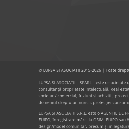
© LUPSA SI ASOCIATII 2015-2026 | Toate dreptu
LUPSA SI ASOCIATII – SPARL – este o societate de 
consultanță proprietate intelectuală, Real es
societar / comercial, fuziuni și achiziții, prote
domeniul dreptului muncii, protecției consumator
LUPȘA ȘI ASOCIAȚII S.R.L. este o AGENȚIE DE P
EUIPO, înregistrare mărci la OSIM, EUIPO sau 
design/model comunitar, precum și în legătură 