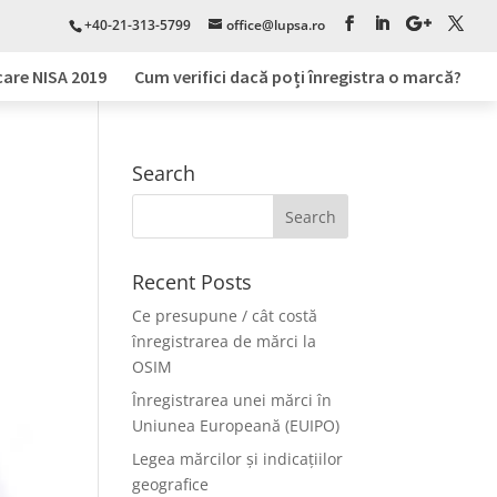
+40-21-313-5799
office@lupsa.ro
care NISA 2019
Cum verifici dacă poți înregistra o marcă?
Search
Recent Posts
Ce presupune / cât costă
înregistrarea de mărci la
OSIM
Înregistrarea unei mărci în
Uniunea Europeană (EUIPO)
Legea mărcilor și indicațiilor
geografice