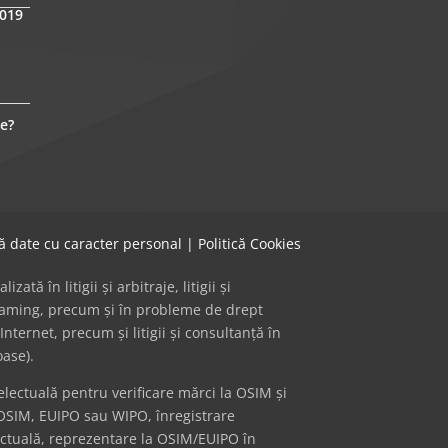
2019
e?
că date cu caracter personal
|
Politică Cookies
ă în litigii și arbitraje, litigii și
 gaming, precum și în probleme de drept
Internet, precum și litigii și consultanță în
oase).
ectuală pentru verificare mărci la OSIM și
OSIM, EUIPO sau WIPO, înregistrare
ectuală, reprezentare la OSIM/EUIPO în