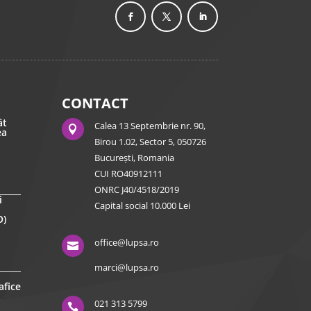
CONTACT
ât
Calea 13 Septembrie nr. 90,

ea
Birou 1.02, Sector 5, 050726
București, Romania
CUI RO40912111
ONRC J40/4518/2019
i
Capital social 10.000 Lei
O)
office@lupsa.ro

marci@lupsa.ro
afice
021 313 5799
