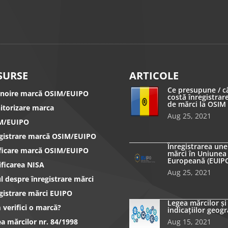
SURSE
ARTICOLE
Ce presupune / c
nnoire marcă OSIM/EUIPO
costă înregistrar
de mărci la OSIM
itorizare marca
Aug 25, 2021
M/EUIPO
egistrare marcă OSIM/EUIPO
Înregistrarea une
ificare marcă OSIM/EUIPO
mărci în Uniunea
Europeană (EUIP
ificarea NISA
Aug 25, 2021
l despre înregistrare mărci
gistrare mărci EUIPO
Legea mărcilor și
verifici o marcă?
indicațiilor geogr
a mărcilor nr. 84/1998
Aug 15, 2021