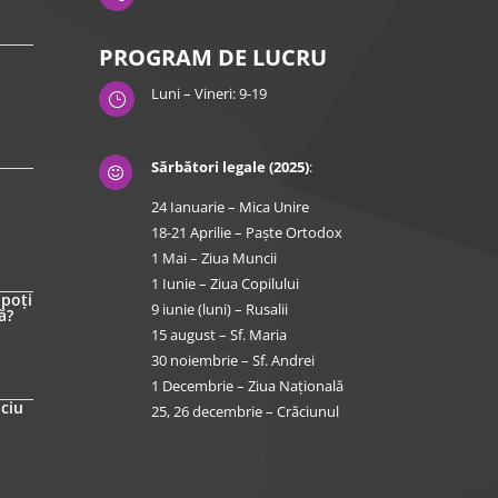
PROGRAM DE LUCRU
Luni – Vineri: 9-19
}
Sărbători legale (2025)
:

24 Ianuarie – Mica Unire
18-21 Aprilie – Paște Ortodox
1 Mai – Ziua Muncii
1 Iunie – Ziua Copilului
 poți
9 iunie (luni) – Rusalii
ă?
15 august – Sf. Maria
30 noiembrie – Sf. Andrei
1 Decembrie – Ziua Națională
iciu
25, 26 decembrie – Crăciunul