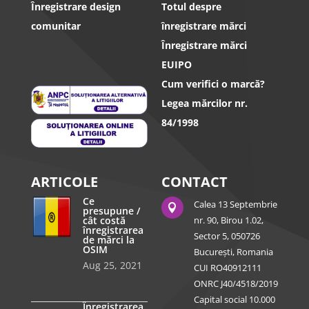
Înregistrare design
Totul despre
comunitar
înregistrare mărci
Înregistrare mărci
EUIPO
Cum verifici o marcă?
Legea mărcilor nr.
84/1998
ARTICOLE
CONTACT
Ce
Calea 13 Septembrie

presupune /
cât costă
nr. 90, Birou 1.02,
înregistrarea
Sector 5, 050726
de mărci la
OSIM
București, Romania
Aug 25, 2021
CUI RO40912111
ONRC J40/4518/2019
Capital social 10.000
Înregistrarea