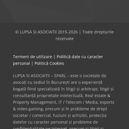
© LUPSA SI ASOCIATII 2015-2026 | Toate drepturile
rezervate
Termeni de utilizare
|
Politică date cu caracter
personal
|
Politică Cookies
LUPSA SI ASOCIATII – SPARL – este o societate de
avocați cu sediul în București are o experiență
bogată fiind specializată în litigii și arbitraje, litigii și
consultanță proprietate intelectuală, Real estate &
Property Management, IT / Telecom / Media, esports
& video gaming, precum și în probleme de drept
societar / comercial, fuziuni și achiziții, protecția
datelor cu caracter personal și probleme de
confidențialitate pe Internet, precum și litigii și