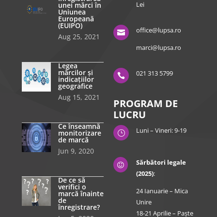
Lei
unei mărci în
Uniunea
Europeană
(EUIPO)
office@lupsa.ro

Aug 25, 2021
marci@lupsa.ro
Legea
mărcilor și
021 313 5799

indicațiilor
geografice
Aug 15, 2021
PROGRAM DE
LUCRU
Ce înseamnă
Luni – Vineri: 9-19
monitorizare
}
de marcă
Jun 9, 2020
Sărbători legale

(2025)
:
De ce să
verifici o
24 Ianuarie – Mica
marcă înainte
de
Unire
înregistrare?
18-21 Aprilie – Paște