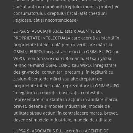
consultanță în domeniul dreptului muncii, protecției
consumatorului, dreptului fiscal (atât chestiuni
litigioase, cât și necontencioase).
LUPȘA ȘI ASOCIAȚII S.R.L. este o AGENȚIE DE
PROPRIETATE INTELECTUALĂ care acordă asistență în
proprietate intelectuală pentru verificare mărci la
OSIM și EUIPO, înregistrare mărci la OSIM, EUIPO sau
WIPO, monitorizare mărci România, EU sau global,
reînnoire mărci OSIM, EUIPO sau WIPO, înregistrare
design/model comunitar, precum și în legătură cu
cesiuni/licențe de mărci sau alte drepturi de
proprietate intelectuală, reprezentare la OSIM/EUIPO
în legătură cu opoziții, observații, contestații,
reprezentare în instanță în acțiuni în anulare marcă,
brevet, desene și modele industriale, modele de
utilitate și/sau acțiuni în contrafacere marcă, brevet,
desene și modele industriale, modele de utilitate.
LUPȘA ȘI ASOCIAȚII S.R.L. acordă ca AGENȚIE DE