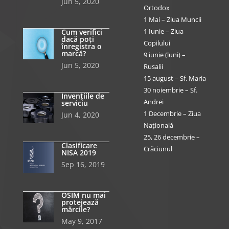
Jun 5, 2020
Ortodox
1 Mai – Ziua Muncii
1 Iunie – Ziua
Cum verifici
dacă poți
Copilului
înregistra o
marcă?
9 iunie (luni) –
Jun 5, 2020
Rusalii
15 august – Sf. Maria
30 noiembrie – Sf.
Invențiile de
Andrei
serviciu
1 Decembrie – Ziua
Jun 4, 2020
Națională
25, 26 decembrie –
Clasificare
Crăciunul
NISA 2019
Sep 16, 2019
OSIM nu mai
protejează
mărcile?
May 9, 2017