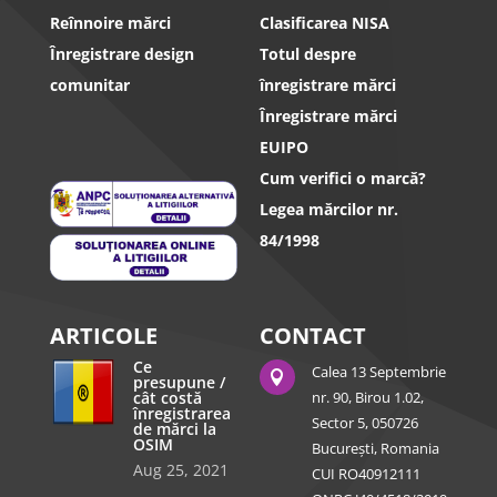
Reînnoire mărci
Clasificarea NISA
Înregistrare design
Totul despre
comunitar
înregistrare mărci
Înregistrare mărci
EUIPO
Cum verifici o marcă?
Legea mărcilor nr.
84/1998
ARTICOLE
CONTACT
Ce
Calea 13 Septembrie

presupune /
cât costă
nr. 90, Birou 1.02,
înregistrarea
Sector 5, 050726
de mărci la
OSIM
București, Romania
Aug 25, 2021
CUI RO40912111