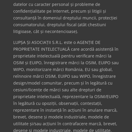
datelor cu caracter personal și probleme de
confidențialitate pe Internet, precum și litigii și
consultanță în domeniul dreptului muncii, protecției
consumatorului, dreptului fiscal (atât chestiuni
litigioase, cât și necontencioase).
LUPȘA ȘI ASOCIAȚII S.R.L. este o AGENȚIE DE
PROPRIETATE INTELECTUALĂ care acordă asistență în
proprietate intelectuală pentru verificare mărci la
OSIM și EUIPO, înregistrare mărci la OSIM, EUIPO sau
WIPO, monitorizare mărci România, EU sau global,
reînnoire mărci OSIM, EUIPO sau WIPO, înregistrare
design/model comunitar, precum și în legătură cu
cesiuni/licențe de mărci sau alte drepturi de
proprietate intelectuală, reprezentare la OSIM/EUIPO
în legătură cu opoziții, observații, contestații,
reprezentare în instanță în acțiuni în anulare marcă,
brevet, desene și modele industriale, modele de
utilitate și/sau acțiuni în contrafacere marcă, brevet,
desene și modele industriale, modele de utilitate.