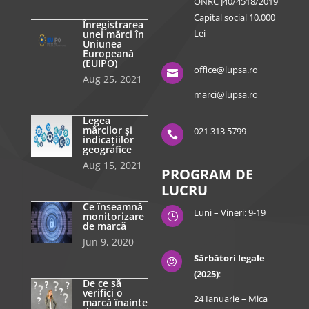
ONRC J40/4518/2019
Capital social 10.000
Înregistrarea
Lei
unei mărci în
Uniunea
Europeană
(EUIPO)
office@lupsa.ro

Aug 25, 2021
marci@lupsa.ro
Legea
mărcilor și
021 313 5799

indicațiilor
geografice
Aug 15, 2021
PROGRAM DE
LUCRU
Ce înseamnă
Luni – Vineri: 9-19
monitorizare
}
de marcă
Jun 9, 2020
Sărbători legale

(2025)
:
De ce să
verifici o
24 Ianuarie – Mica
marcă înainte