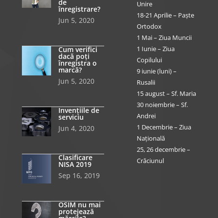
de
Unire
înregistrare?
18-21 Aprilie – Paște
Jun 5, 2020
Ortodox
1 Mai – Ziua Muncii
1 Iunie – Ziua
Cum verifici
dacă poți
Copilului
înregistra o
marcă?
9 iunie (luni) –
Jun 5, 2020
Rusalii
15 august – Sf. Maria
30 noiembrie – Sf.
Invențiile de
Andrei
serviciu
1 Decembrie – Ziua
Jun 4, 2020
Națională
25, 26 decembrie –
Clasificare
Crăciunul
NISA 2019
Sep 16, 2019
OSIM nu mai
protejează