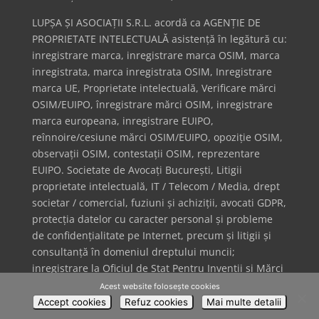
LUPȘA ȘI ASOCIAȚII S.R.L. acordă ca AGENȚIE DE
PROPRIETATE INTELECTUALĂ asistență în legătură cu:
inregistrare marca, inregistrare marca OSIM, marca
inregistrata, marca inregistrata OSIM, Inregistrare
marca UE, Proprietate intelectuală, Verificare mărci
OSIM/EUIPO, înregistrare mărci OSIM, inregistrare
marca europeana, inregistrare EUIPO,
reînnoire/cesiune mărci OSIM/EUIPO, opoziție OSIM,
observații OSIM, contestații OSIM, reprezentare
EUIPO. Societate de Avocați București, Litigii
proprietate intelectuală, IT / Telecom / Media, drept
societar / comercial, fuziuni și achiziții, avocati GDPR,
protecția datelor cu caracter personal și probleme
de confidențialitate pe Internet, precum și litigii și
consultanță în domeniul dreptului muncii;
inregistrare la Oficiul de Stat Pentru Invenții și Mărci
(OSIM) + inregistrare Oficiul European pentru Mărci
Acest website folosește cookies
și Design (EUIPO); inregistrare marca internationala
Accept cookies
Refuz cookies
Mai multe detalii