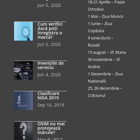
18-21 Aprilie – Paște
Jun 5, 2020
Ortodox
1 Mai – Ziua Muncii
1 Iunie – Ziua
Cum verifici
dacă poți
Copilului
înregistra o
marcă?
9 iunie (luni) –
Jun 5, 2020
Rusalii
15 august – Sf. Maria
30 noiembrie – Sf.
Invențiile de
Andrei
serviciu
1 Decembrie – Ziua
Jun 4, 2020
Națională
25, 26 decembrie –
Clasificare
Crăciunul
NISA 2019
Sep 16, 2019
OSIM nu mai
protejează
mărcile?
May 9, 2017