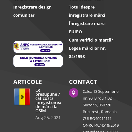
Înregistrare design
Totul despre
comunitar
înregistrare mărci
Înregistrare mărci
EUIPO
Cum verifici o marcă?
Legea mărcilor nr.
84/1998
ARTICOLE
CONTACT
Ce
Calea 13 Septembrie

presupune /
cât costă
nr. 90, Birou 1.02,
înregistrarea
Sector 5, 050726
de mărci la
OSIM
București, Romania
Aug 25, 2021
CUI RO40912111
ONRC J40/4518/2019