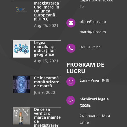
Capital social 10.000
Înregistrarea
Lei
unei mărci în
Uniunea
Europeană
(EUIPO)
office@lupsa.ro

Aug 25, 2021
marci@lupsa.ro
Legea
mărcilor și
021 313 5799

indicațiilor
geografice
Aug 15, 2021
PROGRAM DE
LUCRU
Ce înseamnă
Luni – Vineri: 9-19
monitorizare
}
de marcă
Jun 9, 2020
Sărbători legale

(2025)
:
De ce să
verifici o
24 Ianuarie – Mica
marcă înainte
de
Unire
înregistrare?