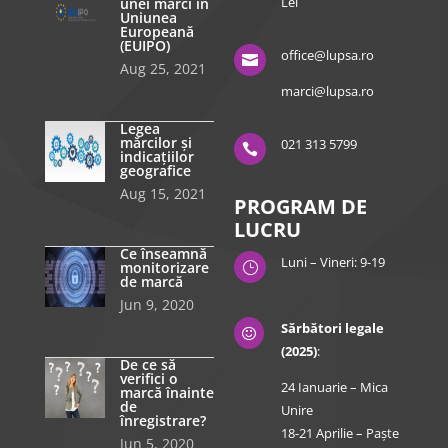
Lei
unei mărci în
Uniunea
Europeană
(EUIPO)
office@lupsa.ro

Aug 25, 2021
marci@lupsa.ro
Legea
mărcilor și
021 313 5799

indicațiilor
geografice
Aug 15, 2021
PROGRAM DE
LUCRU
Ce înseamnă
Luni – Vineri: 9-19
monitorizare
}
de marcă
Jun 9, 2020
Sărbători legale

(2025)
:
De ce să
verifici o
24 Ianuarie – Mica
marcă înainte
de
Unire
înregistrare?
18-21 Aprilie – Paște
Jun 5, 2020