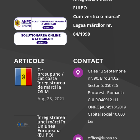
EUIPO
Cum verifici o marcă?
Legea mărcilor nr.
84/1998
ARTICOLE
CONTACT
Ce
Calea 13 Septembrie

presupune /
cât costă
nr. 90, Birou 1.02,
înregistrarea
Sector 5, 050726
de mărci la
OSIM
București, Romania
Aug 25, 2021
CUI RO40912111
ONRC J40/4518/2019
Capital social 10.000
Înregistrarea
Lei
unei mărci în
Uniunea
Europeană
(EUIPO)
office@lupsa.ro
