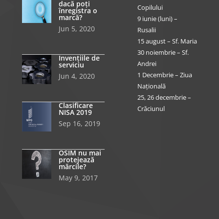
dacă poți
Copilului
înregistra o
marcă?
9 iunie (luni) –
Jun 5, 2020
Rusalii
15 august – Sf. Maria
30 noiembrie – Sf.
Invențiile de
Andrei
serviciu
1 Decembrie – Ziua
Jun 4, 2020
Națională
25, 26 decembrie –
Clasificare
Crăciunul
NISA 2019
Sep 16, 2019
OSIM nu mai
protejează
mărcile?
May 9, 2017