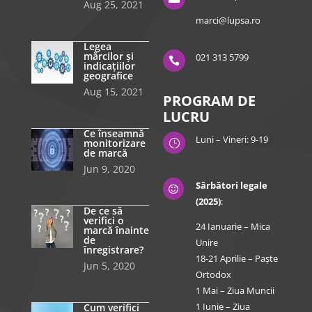
Aug 25, 2021
marci@lupsa.ro
Legea
mărcilor și
021 313 5799

indicațiilor
geografice
Aug 15, 2021
PROGRAM DE
LUCRU
Ce înseamnă
Luni – Vineri: 9-19
monitorizare
}
de marcă
Jun 9, 2020
Sărbători legale

(2025)
:
De ce să
verifici o
24 Ianuarie – Mica
marcă înainte
de
Unire
înregistrare?
18-21 Aprilie – Paște
Jun 5, 2020
Ortodox
1 Mai – Ziua Muncii
1 Iunie – Ziua
Cum verifici