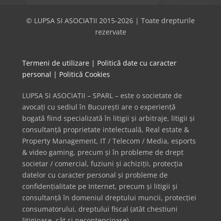
© LUPSA SI ASOCIATII 2015-2026 | Toate drepturile
rezervate
Termeni de utilizare
|
Politică date cu caracter
personal
|
Politică Cookies
LUPSA SI ASOCIATII – SPARL – este o societate de
avocați cu sediul în București are o experiență
bogată fiind specializată în litigii și arbitraje, litigii și
consultanță proprietate intelectuală, Real estate &
Property Management, IT / Telecom / Media, esports
& video gaming, precum și în probleme de drept
societar / comercial, fuziuni și achiziții, protecția
datelor cu caracter personal și probleme de
confidențialitate pe Internet, precum și litigii și
consultanță în domeniul dreptului muncii, protecției
consumatorului, dreptului fiscal (atât chestiuni
litigioase, cât și necontencioase).