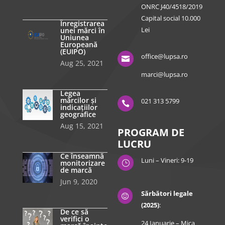
ONRC J40/4518/2019
Capital social 10.000
Înregistrarea
Lei
unei mărci în
Uniunea
Europeană
(EUIPO)
office@lupsa.ro

Aug 25, 2021
marci@lupsa.ro
Legea
mărcilor și
021 313 5799

indicațiilor
geografice
Aug 15, 2021
PROGRAM DE
LUCRU
Ce înseamnă
Luni – Vineri: 9-19
monitorizare
}
de marcă
Jun 9, 2020
Sărbători legale

(2025)
:
De ce să
verifici o
24 Ianuarie – Mica