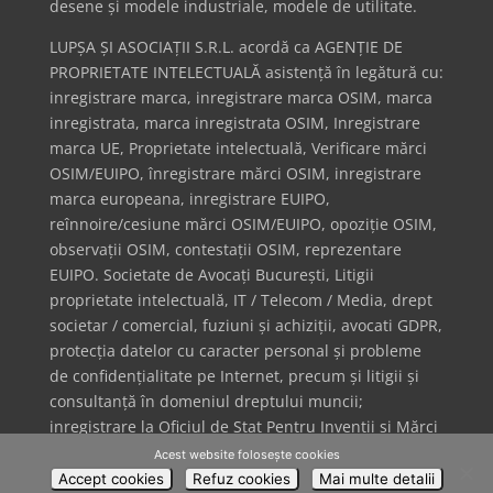
desene și modele industriale, modele de utilitate.
LUPȘA ȘI ASOCIAȚII S.R.L. acordă ca AGENȚIE DE
PROPRIETATE INTELECTUALĂ asistență în legătură cu:
inregistrare marca, inregistrare marca OSIM, marca
inregistrata, marca inregistrata OSIM, Inregistrare
marca UE, Proprietate intelectuală, Verificare mărci
OSIM/EUIPO, înregistrare mărci OSIM, inregistrare
marca europeana, inregistrare EUIPO,
reînnoire/cesiune mărci OSIM/EUIPO, opoziție OSIM,
observații OSIM, contestații OSIM, reprezentare
EUIPO. Societate de Avocați București, Litigii
proprietate intelectuală, IT / Telecom / Media, drept
societar / comercial, fuziuni și achiziții, avocati GDPR,
protecția datelor cu caracter personal și probleme
de confidențialitate pe Internet, precum și litigii și
consultanță în domeniul dreptului muncii;
inregistrare la Oficiul de Stat Pentru Invenții și Mărci
(OSIM) + inregistrare Oficiul European pentru Mărci
Acest website folosește cookies
și Design (EUIPO); inregistrare marca internationala
Accept cookies
Refuz cookies
Mai multe detalii