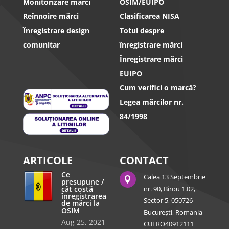
Monitorizare mărci
OSIM/EUIPO
Reînnoire mărci
Clasificarea NISA
Înregistrare design
Totul despre
comunitar
înregistrare mărci
Înregistrare mărci
EUIPO
Cum verifici o marcă?
Legea mărcilor nr.
84/1998
ARTICOLE
CONTACT
Ce
Calea 13 Septembrie

presupune /
cât costă
nr. 90, Birou 1.02,
înregistrarea
Sector 5, 050726
de mărci la
OSIM
București, Romania
Aug 25, 2021
CUI RO40912111