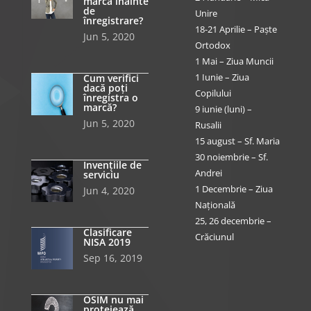
marcă înainte
de
Unire
înregistrare?
18-21 Aprilie – Paște
Jun 5, 2020
Ortodox
1 Mai – Ziua Muncii
1 Iunie – Ziua
Cum verifici
dacă poți
Copilului
înregistra o
marcă?
9 iunie (luni) –
Jun 5, 2020
Rusalii
15 august – Sf. Maria
30 noiembrie – Sf.
Invențiile de
Andrei
serviciu
1 Decembrie – Ziua
Jun 4, 2020
Națională
25, 26 decembrie –
Clasificare
Crăciunul
NISA 2019
Sep 16, 2019
OSIM nu mai
protejează