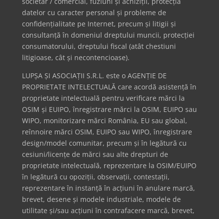
societar / comercial, fuziuni și achiziții, protecția
datelor cu caracter personal și probleme de
confidențialitate pe Internet, precum și litigii și
consultanță în domeniul dreptului muncii, protecției
consumatorului, dreptului fiscal (atât chestiuni
litigioase, cât și necontencioase).
LUPȘA ȘI ASOCIAȚII S.R.L. este o AGENȚIE DE
PROPRIETATE INTELECTUALĂ care acordă asistență în
proprietate intelectuală pentru verificare mărci la
OSIM și EUIPO, înregistrare mărci la OSIM, EUIPO sau
WIPO, monitorizare mărci România, EU sau global,
reînnoire mărci OSIM, EUIPO sau WIPO, înregistrare
design/model comunitar, precum și în legătură cu
cesiuni/licențe de mărci sau alte drepturi de
proprietate intelectuală, reprezentare la OSIM/EUIPO
în legătură cu opoziții, observații, contestații,
reprezentare în instanță în acțiuni în anulare marcă,
brevet, desene și modele industriale, modele de
utilitate și/sau acțiuni în contrafacere marcă, brevet,