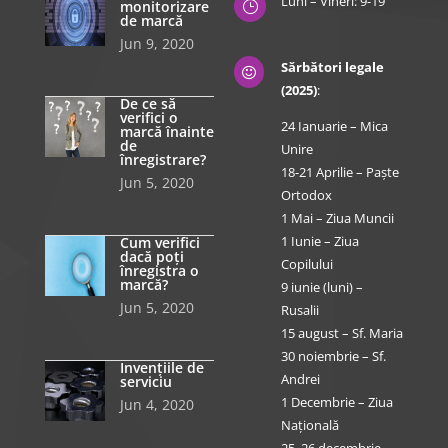
Luni – Vineri: 9-19
monitorizare
}
de marcă
Jun 9, 2020
Sărbători legale

(2025)
:
De ce să
verifici o
24 Ianuarie – Mica
marcă înainte
de
Unire
înregistrare?
18-21 Aprilie – Paște
Jun 5, 2020
Ortodox
1 Mai – Ziua Muncii
1 Iunie – Ziua
Cum verifici
dacă poți
Copilului
înregistra o
marcă?
9 iunie (luni) –
Jun 5, 2020
Rusalii
15 august – Sf. Maria
30 noiembrie – Sf.
Invențiile de
Andrei
serviciu
1 Decembrie – Ziua
Jun 4, 2020
Națională