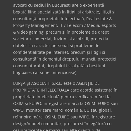
avocați cu sediul în București are o experiență
bogată fiind specializată în litigii și arbitraje, litigii și
consultanță proprietate intelectuală, Real estate &
Property Management, IT / Telecom / Media, esports
& video gaming, precum și în probleme de drept
societar / comercial, fuziuni și achiziții, protecția
datelor cu caracter personal și probleme de
confidențialitate pe Internet, precum și litigii și
consultanță în domeniul dreptului muncii, protecției
consumatorului, dreptului fiscal (atât chestiuni
litigioase, cât și necontencioase).
LUPȘA ȘI ASOCIAȚII S.R.L. este o AGENȚIE DE
PROPRIETATE INTELECTUALĂ care acordă asistență în
proprietate intelectuală pentru verificare mărci la
OSIM și EUIPO, înregistrare mărci la OSIM, EUIPO sau
WIPO, monitorizare mărci România, EU sau global,
reînnoire mărci OSIM, EUIPO sau WIPO, înregistrare
design/model comunitar, precum și în legătură cu
cesiuni/licențe de mărci sau alte drepturi de