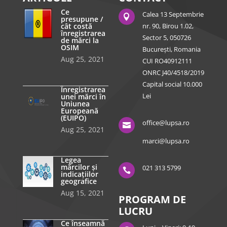
Ce
Calea 13 Septembrie

presupune /
cât costă
nr. 90, Birou 1.02,
înregistrarea
Sector 5, 050726
de mărci la
OSIM
București, Romania
Aug 25, 2021
CUI RO40912111
ONRC J40/4518/2019
Capital social 10.000
Înregistrarea
Lei
unei mărci în
Uniunea
Europeană
(EUIPO)
office@lupsa.ro

Aug 25, 2021
marci@lupsa.ro
Legea
mărcilor și
021 313 5799

indicațiilor
geografice
Aug 15, 2021
PROGRAM DE
LUCRU
Ce înseamnă