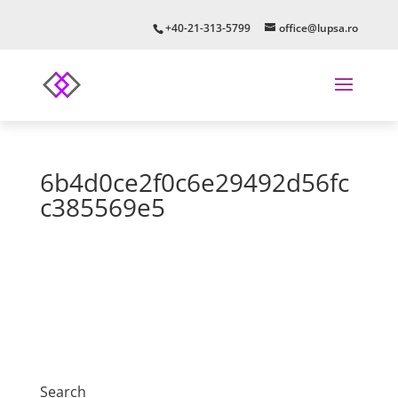
+40-21-313-5799
office@lupsa.ro
6b4d0ce2f0c6e29492d56fc
c385569e5
Search