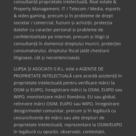
consultanță proprietate intelectuală, Real estate &
Property Management, IT / Telecom / Media, esports
& video gaming, precum și în probleme de drept
societar / comercial, fuziuni și achiziții, protecția
datelor cu caracter personal și probleme de
confidențialitate pe Internet, precum și litigii și
consultanță în domeniul dreptului muncii, protecției
consumatorului, dreptului fiscal (atât chestiuni
litigioase, cât și necontencioase).
LUPȘA ȘI ASOCIAȚII S.R.L. este o AGENȚIE DE
PROPRIETATE INTELECTUALĂ care acordă asistență în
proprietate intelectuală pentru verificare mărci la
OSIM și EUIPO, înregistrare mărci la OSIM, EUIPO sau
WIPO, monitorizare mărci România, EU sau global,
reînnoire mărci OSIM, EUIPO sau WIPO, înregistrare
design/model comunitar, precum și în legătură cu
cesiuni/licențe de mărci sau alte drepturi de
proprietate intelectuală, reprezentare la OSIM/EUIPO
în legătură cu opoziții, observații, contestații,