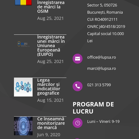
înregistrarea
Sector 5, 050726
de mărci la
OSIM
București, Romania
Aug 25, 2021
CUI RO40912111
ONRC J40/4518/2019
Capital social 10.000
Înregistrarea
Lei
unei mărci în
Uniunea
Europeană
(EUIPO)
office@lupsa.ro

Aug 25, 2021
marci@lupsa.ro
Legea
mărcilor și
021 313 5799

indicațiilor
geografice
Aug 15, 2021
PROGRAM DE
LUCRU
Ce înseamnă
Luni – Vineri: 9-19
monitorizare
}
de marcă
Jun 9, 2020