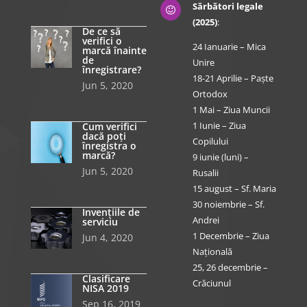
Sărbători legale

(2025)
:
De ce să
verifici o
24 Ianuarie – Mica
marcă înainte
de
Unire
înregistrare?
18-21 Aprilie – Paște
Jun 5, 2020
Ortodox
1 Mai – Ziua Muncii
1 Iunie – Ziua
Cum verifici
dacă poți
Copilului
înregistra o
marcă?
9 iunie (luni) –
Jun 5, 2020
Rusalii
15 august – Sf. Maria
30 noiembrie – Sf.
Invențiile de
Andrei
serviciu
1 Decembrie – Ziua
Jun 4, 2020
Națională
25, 26 decembrie –
Clasificare
Crăciunul
NISA 2019
Sep 16, 2019