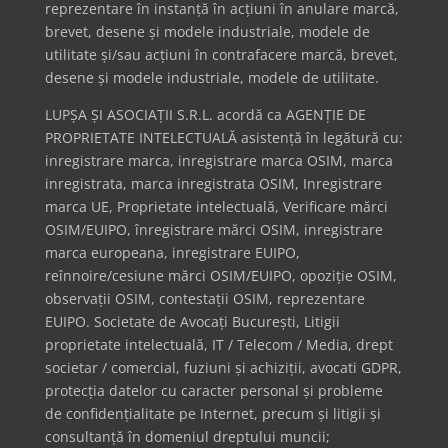
reprezentare în instanță în acțiuni în anulare marcă,
brevet, desene și modele industriale, modele de
utilitate și/sau acțiuni în contrafacere marcă, brevet,
desene și modele industriale, modele de utilitate.
LUPȘA ȘI ASOCIAȚII S.R.L. acordă ca AGENȚIE DE
PROPRIETATE INTELECTUALĂ asistență în legătură cu:
inregistrare marca, inregistrare marca OSIM, marca
inregistrata, marca inregistrata OSIM, Inregistrare
marca UE, Proprietate intelectuală, Verificare mărci
OSIM/EUIPO, înregistrare mărci OSIM, inregistrare
marca europeana, inregistrare EUIPO,
reînnoire/cesiune mărci OSIM/EUIPO, opoziție OSIM,
observații OSIM, contestații OSIM, reprezentare
EUIPO. Societate de Avocați București, Litigii
proprietate intelectuală, IT / Telecom / Media, drept
societar / comercial, fuziuni și achiziții, avocati GDPR,
protecția datelor cu caracter personal și probleme
de confidențialitate pe Internet, precum și litigii și
consultanță în domeniul dreptului muncii;