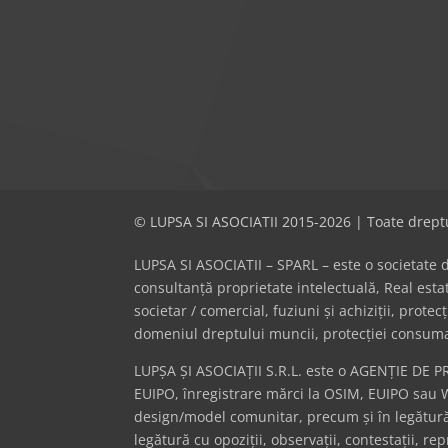
© LUPSA SI ASOCIATII 2015-2026 | Toate dreptu
LUPSA SI ASOCIATII – SPARL – este o societate de 
consultanță proprietate intelectuală, Real es
societar / comercial, fuziuni și achiziții, prote
domeniul dreptului muncii, protecției consumator
LUPȘA ȘI ASOCIAȚII S.R.L. este o AGENȚIE DE P
EUIPO, înregistrare mărci la OSIM, EUIPO sau 
design/model comunitar, precum și în legătură 
legătură cu opoziții, observații, contestații, r