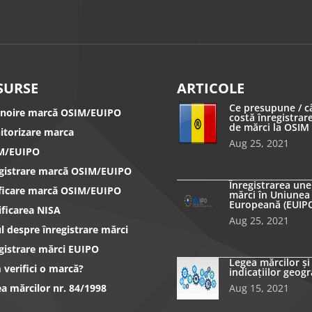
SURSE
ARTICOLE
Ce presupune / c
nnoire marcă OSIM/EUIPO
costă înregistrar
de mărci la OSIM
itorizare marca
Aug 25, 2021
M/EUIPO
egistrare marcă OSIM/EUIPO
Înregistrarea une
ificare marcă OSIM/EUIPO
mărci în Uniunea
Europeană (EUIP
ificarea NISA
Aug 25, 2021
l despre înregistrare mărci
gistrare mărci EUIPO
Legea mărcilor și
verifici o marcă?
indicațiilor geogr
a mărcilor nr. 84/1998
Aug 15, 2021