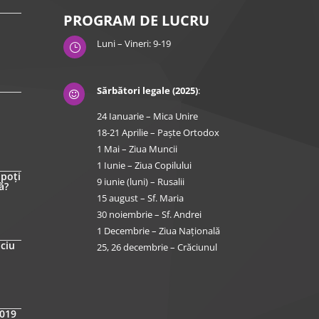
PROGRAM DE LUCRU
Luni – Vineri: 9-19
}
Sărbători legale (2025)
:

24 Ianuarie – Mica Unire
18-21 Aprilie – Paște Ortodox
1 Mai – Ziua Muncii
1 Iunie – Ziua Copilului
 poți
9 iunie (luni) – Rusalii
ă?
15 august – Sf. Maria
30 noiembrie – Sf. Andrei
1 Decembrie – Ziua Națională
iciu
25, 26 decembrie – Crăciunul
2019