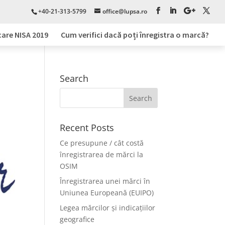
+40-21-313-5799
office@lupsa.ro
care NISA 2019
Cum verifici dacă poți înregistra o marcă?
Search
Recent Posts
Ce presupune / cât costă
înregistrarea de mărci la
OSIM
Înregistrarea unei mărci în
Uniunea Europeană (EUIPO)
Legea mărcilor și indicațiilor
geografice