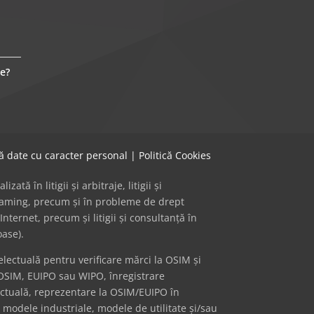
e?
că date cu caracter personal
|
Politică Cookies
ă în litigii și arbitraje, litigii și
 gaming, precum și în probleme de drept
Internet, precum și litigii și consultanță în
oase).
ectuală pentru verificare mărci la OSIM și
OSIM, EUIPO sau WIPO, înregistrare
ectuală, reprezentare la OSIM/EUIPO în
i modele industriale, modele de utilitate și/sau