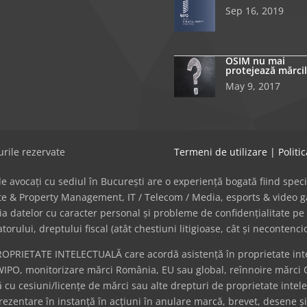
Sep 16, 2019
OSIM nu mai
protejează mărcil
May 9, 2017
rile rezervate
Termeni de utilizare
|
Politi
avocați cu sediul în București are o experiență bogată fiind specializat
tate & Property Management, IT / Telecom / Media, esports & video
cția datelor cu caracter personal și probleme de confidențialitate pe 
ului, dreptului fiscal (atât chestiuni litigioase, cât și necontenci
ROPRIETATE INTELECTUALĂ care acordă asistență în proprietate intel
WIPO, monitorizare mărci România, EU sau global, reînnoire mărci 
cu cesiuni/licențe de mărci sau alte drepturi de proprietate intel
eprezentare în instanță în acțiuni în anulare marcă, brevet, desene ș