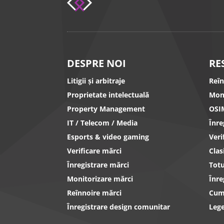
DESPRE NOI
RE
Litigii și arbitraje
Reî
Proprietate intelectuală
Mon
Property Management
OSI
IT / Telecom / Media
Înr
Esports & video gaming
Ver
Verificare mărci
Clas
Înregistrare mărci
Totu
Monitorizare mărci
Înre
Reînnoire mărci
Cum 
Înregistrare design comunitar
Lege