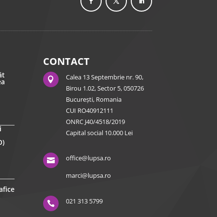
CONTACT
ât
Calea 13 Septembrie nr. 90,

ea
Birou 1.02, Sector 5, 050726
București, Romania
CUI RO40912111
ONRC J40/4518/2019
i
Capital social 10.000 Lei
O)
office@lupsa.ro

marci@lupsa.ro
afice
021 313 5799
