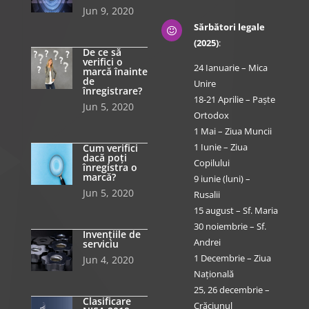
Jun 9, 2020
Sărbători legale

(2025)
:
De ce să
verifici o
24 Ianuarie – Mica
marcă înainte
de
Unire
înregistrare?
18-21 Aprilie – Paște
Jun 5, 2020
Ortodox
1 Mai – Ziua Muncii
1 Iunie – Ziua
Cum verifici
dacă poți
Copilului
înregistra o
marcă?
9 iunie (luni) –
Jun 5, 2020
Rusalii
15 august – Sf. Maria
30 noiembrie – Sf.
Invențiile de
Andrei
serviciu
1 Decembrie – Ziua
Jun 4, 2020
Națională
25, 26 decembrie –
Clasificare
Crăciunul