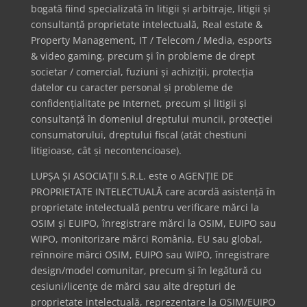
bogată fiind specializată în litigii și arbitraje, litigii și
consultanță proprietate intelectuală, Real estate &
Property Management, IT / Telecom / Media, esports
& video gaming, precum și în probleme de drept
societar / comercial, fuziuni și achiziții, protecția
datelor cu caracter personal și probleme de
confidențialitate pe Internet, precum și litigii și
consultanță în domeniul dreptului muncii, protecției
consumatorului, dreptului fiscal (atât chestiuni
litigioase, cât și necontencioase).
LUPȘA ȘI ASOCIAȚII S.R.L. este o AGENȚIE DE
PROPRIETATE INTELECTUALĂ care acordă asistență în
proprietate intelectuală pentru verificare mărci la
OSIM și EUIPO, înregistrare mărci la OSIM, EUIPO sau
WIPO, monitorizare mărci România, EU sau global,
reînnoire mărci OSIM, EUIPO sau WIPO, înregistrare
design/model comunitar, precum și în legătură cu
cesiuni/licențe de mărci sau alte drepturi de
proprietate intelectuală, reprezentare la OSIM/EUIPO