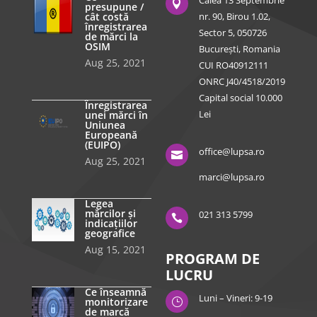
Calea 13 Septembrie

presupune /
cât costă
nr. 90, Birou 1.02,
înregistrarea
Sector 5, 050726
de mărci la
OSIM
București, Romania
Aug 25, 2021
CUI RO40912111
ONRC J40/4518/2019
Capital social 10.000
Înregistrarea
Lei
unei mărci în
Uniunea
Europeană
(EUIPO)
office@lupsa.ro

Aug 25, 2021
marci@lupsa.ro
Legea
mărcilor și
021 313 5799

indicațiilor
geografice
Aug 15, 2021
PROGRAM DE
LUCRU
Ce înseamnă
Luni – Vineri: 9-19
monitorizare
}
de marcă