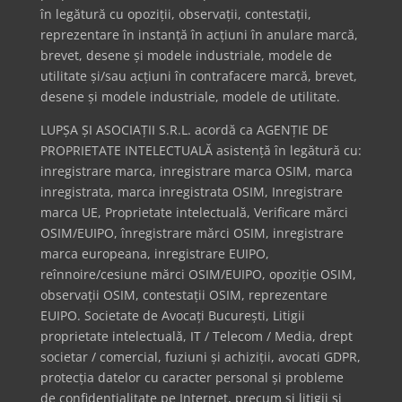
în legătură cu opoziții, observații, contestații,
reprezentare în instanță în acțiuni în anulare marcă,
brevet, desene și modele industriale, modele de
utilitate și/sau acțiuni în contrafacere marcă, brevet,
desene și modele industriale, modele de utilitate.
LUPȘA ȘI ASOCIAȚII S.R.L. acordă ca AGENȚIE DE
PROPRIETATE INTELECTUALĂ asistență în legătură cu:
inregistrare marca, inregistrare marca OSIM, marca
inregistrata, marca inregistrata OSIM, Inregistrare
marca UE, Proprietate intelectuală, Verificare mărci
OSIM/EUIPO, înregistrare mărci OSIM, inregistrare
marca europeana, inregistrare EUIPO,
reînnoire/cesiune mărci OSIM/EUIPO, opoziție OSIM,
observații OSIM, contestații OSIM, reprezentare
EUIPO. Societate de Avocați București, Litigii
proprietate intelectuală, IT / Telecom / Media, drept
societar / comercial, fuziuni și achiziții, avocati GDPR,
protecția datelor cu caracter personal și probleme
de confidențialitate pe Internet, precum și litigii și