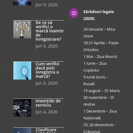
Jun 9, 2020
Sărbători legale

(2025)
:
De ce să
verifici o
24 Ianuarie – Mica
marcă înainte
de
Unire
înregistrare?
18-21 Aprilie – Paște
Jun 5, 2020
Ortodox
1 Mai – Ziua Muncii
1 Iunie – Ziua
Cum verifici
dacă poți
Copilului
înregistra o
marcă?
9 iunie (luni) –
Jun 5, 2020
Rusalii
15 august – Sf. Maria
30 noiembrie – Sf.
Invențiile de
Andrei
serviciu
1 Decembrie – Ziua
Jun 4, 2020
Națională
25, 26 decembrie –
Clasificare
Crăciunul