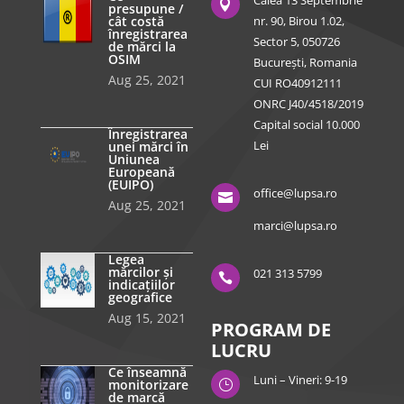
Calea 13 Septembrie

presupune /
cât costă
nr. 90, Birou 1.02,
înregistrarea
Sector 5, 050726
de mărci la
OSIM
București, Romania
Aug 25, 2021
CUI RO40912111
ONRC J40/4518/2019
Capital social 10.000
Înregistrarea
Lei
unei mărci în
Uniunea
Europeană
(EUIPO)
office@lupsa.ro

Aug 25, 2021
marci@lupsa.ro
Legea
mărcilor și
021 313 5799

indicațiilor
geografice
Aug 15, 2021
PROGRAM DE
LUCRU
Ce înseamnă
Luni – Vineri: 9-19
monitorizare
}
de marcă