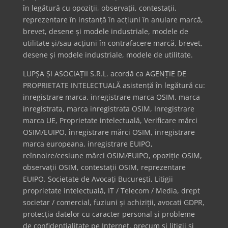
în legătură cu opoziții, observații, contestații,
reprezentare în instanță în acțiuni în anulare marcă,
brevet, desene și modele industriale, modele de
utilitate și/sau acțiuni în contrafacere marcă, brevet,
desene și modele industriale, modele de utilitate.
LUPȘA ȘI ASOCIAȚII S.R.L. acordă ca AGENȚIE DE
PROPRIETATE INTELECTUALĂ asistență în legătură cu:
inregistrare marca, inregistrare marca OSIM, marca
inregistrata, marca inregistrata OSIM, Inregistrare
marca UE, Proprietate intelectuală, Verificare mărci
OSIM/EUIPO, înregistrare mărci OSIM, inregistrare
marca europeana, inregistrare EUIPO,
reînnoire/cesiune mărci OSIM/EUIPO, opoziție OSIM,
observații OSIM, contestații OSIM, reprezentare
EUIPO. Societate de Avocați București, Litigii
proprietate intelectuală, IT / Telecom / Media, drept
societar / comercial, fuziuni și achiziții, avocati GDPR,
protecția datelor cu caracter personal și probleme
de confidențialitate pe Internet, precum și litigii și