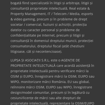
bogată fiind specializată în litigii și arbitraje, litigii și
consultanță proprietate intelectuală, Real estate &
Property Management, IT / Telecom / Media, esports
& video gaming, precum și în probleme de drept
societar / comercial, fuziuni și achiziții, protecția
datelor cu caracter personal și probleme de
confidențialitate pe Internet, precum și litigii și
consultanță în domeniul dreptului muncii, protecției
consumatorului, dreptului fiscal (atât chestiuni
litigioase, cât și necontencioase).
LUPȘA ȘI ASOCIAȚII S.R.L. este o AGENȚIE DE
PROPRIETATE INTELECTUALĂ care acordă asistență în
proprietate intelectuală pentru verificare mărci la
OSIM și EUIPO, înregistrare mărci la OSIM, EUIPO sau
WIPO, monitorizare mărci România, EU sau global,
reînnoire mărci OSIM, EUIPO sau WIPO, înregistrare
design/model comunitar, precum și în legătură cu
cesiuni/licențe de mărci sau alte drepturi de
proprietate intelectuală, reprezentare la OSIM/EUIPO