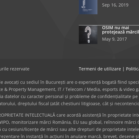
Sep 16, 2019
OSIM nu mai
protejează mărcil
May 9, 2017
rile rezervate
Termeni de utilizare
|
Politi
avocați cu sediul în București are o experiență bogată fiind specializat
tate & Property Management, IT / Telecom / Media, esports & video
cția datelor cu caracter personal și probleme de confidențialitate pe 
ului, dreptului fiscal (atât chestiuni litigioase, cât și necontenci
ROPRIETATE INTELECTUALĂ care acordă asistență în proprietate intel
WIPO, monitorizare mărci România, EU sau global, reînnoire mărci 
cu cesiuni/licențe de mărci sau alte drepturi de proprietate intel
eprezentare în instanță în acțiuni în anulare marcă, brevet, desene ș