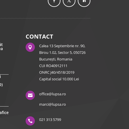
CONTACT
ât
Calea 13 Septembrie nr. 90,

ea
Birou 1.02, Sector 5, 050726
București, Romania
CUI RO40912111
ONRC J40/4518/2019
i
Capital social 10.000 Lei
O)
office@lupsa.ro

marci@lupsa.ro
afice
021 313 5799
