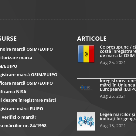
SURSE
ARTICOLE
Ce presupune / c
nnoire marcă OSIM/EUIPO
costă înregistrar
de mărci la OSIM
itorizare marca
Aug 25, 2021
M/EUIPO
egistrare marcă OSIM/EUIPO
Înregistrarea une
ificare marcă OSIM/EUIPO
mărci în Uniunea
Europeană (EUIP
ificarea NISA
Aug 25, 2021
l despre înregistrare mărci
gistrare mărci EUIPO
Legea mărcilor și
verifici o marcă?
indicațiilor geogr
a mărcilor nr. 84/1998
Aug 15, 2021