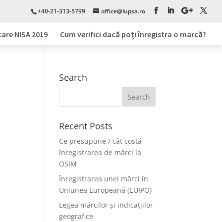
+40-21-313-5799
office@lupsa.ro
care NISA 2019
Cum verifici dacă poți înregistra o marcă?
Search
Recent Posts
Ce presupune / cât costă
înregistrarea de mărci la
OSIM
Înregistrarea unei mărci în
Uniunea Europeană (EUIPO)
Legea mărcilor și indicațiilor
geografice