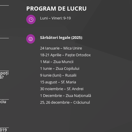
PROGRAM DE LUCRU
Luni – Vineri: 9-19
}
Sărbători legale (2025)
:

24 Ianuarie – Mica Unire
18-21 Aprilie – Paște Ortodox
1 Mai – Ziua Muncii
1 Iunie – Ziua Copilului
 poți
9 iunie (luni) – Rusalii
ă?
15 august – Sf. Maria
30 noiembrie – Sf. Andrei
1 Decembrie – Ziua Națională
iciu
25, 26 decembrie – Crăciunul
2019