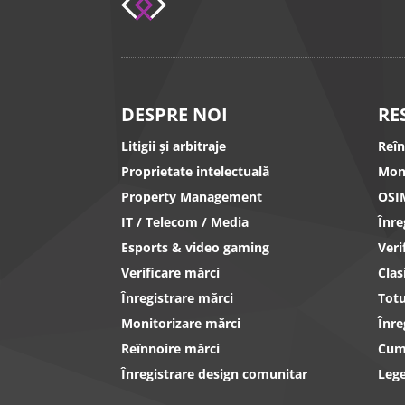
DESPRE NOI
RE
Litigii și arbitraje
Reî
Proprietate intelectuală
Mon
Property Management
OSI
IT / Telecom / Media
Înr
Esports & video gaming
Ver
Verificare mărci
Clas
Înregistrare mărci
Totu
Monitorizare mărci
Înre
Reînnoire mărci
Cum 
Înregistrare design comunitar
Lege