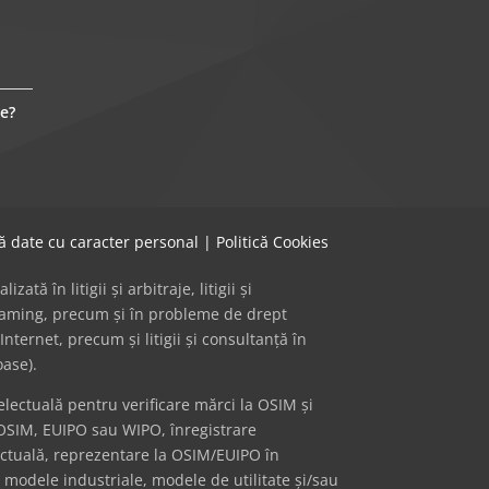
e?
că date cu caracter personal
|
Politică Cookies
ă în litigii și arbitraje, litigii și
 gaming, precum și în probleme de drept
Internet, precum și litigii și consultanță în
oase).
ectuală pentru verificare mărci la OSIM și
OSIM, EUIPO sau WIPO, înregistrare
ectuală, reprezentare la OSIM/EUIPO în
i modele industriale, modele de utilitate și/sau