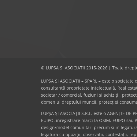
© LUPSA SI ASOCIATII 2015-2026 | Toate dreptu
LUPSA SI ASOCIATII – SPARL – este o societate de 
consultanță proprietate intelectuală, Real es
societar / comercial, fuziuni și achiziții, prote
domeniul dreptului muncii, protecției consumator
LUPȘA ȘI ASOCIAȚII S.R.L. este o AGENȚIE DE P
EUIPO, înregistrare mărci la OSIM, EUIPO sau 
design/model comunitar, precum și în legătură 
legătură cu opoziții, observații, contestații, r