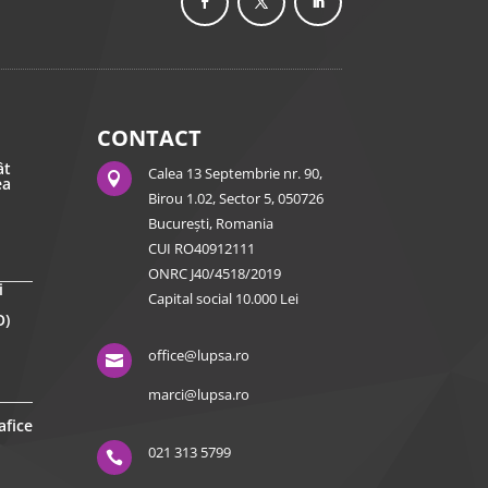
CONTACT
ât
Calea 13 Septembrie nr. 90,

ea
Birou 1.02, Sector 5, 050726
București, Romania
CUI RO40912111
ONRC J40/4518/2019
i
Capital social 10.000 Lei
O)
office@lupsa.ro

marci@lupsa.ro
afice
021 313 5799
