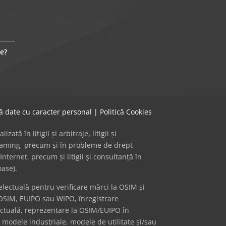
e?
că date cu caracter personal
|
Politică Cookies
ă în litigii și arbitraje, litigii și
 gaming, precum și în probleme de drept
Internet, precum și litigii și consultanță în
oase).
ectuală pentru verificare mărci la OSIM și
OSIM, EUIPO sau WIPO, înregistrare
ectuală, reprezentare la OSIM/EUIPO în
i modele industriale, modele de utilitate și/sau