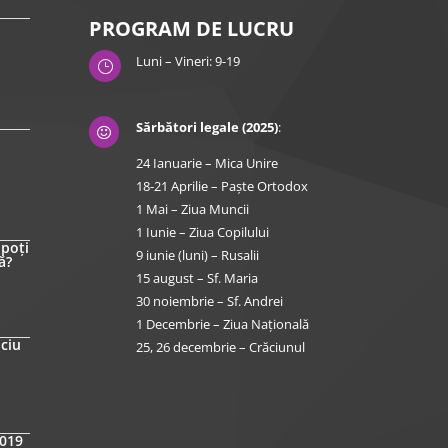
PROGRAM DE LUCRU
Luni – Vineri: 9-19
}
Sărbători legale (2025)
:

24 Ianuarie – Mica Unire
18-21 Aprilie – Paște Ortodox
1 Mai – Ziua Muncii
1 Iunie – Ziua Copilului
 poți
9 iunie (luni) – Rusalii
ă?
15 august – Sf. Maria
30 noiembrie – Sf. Andrei
1 Decembrie – Ziua Națională
iciu
25, 26 decembrie – Crăciunul
2019