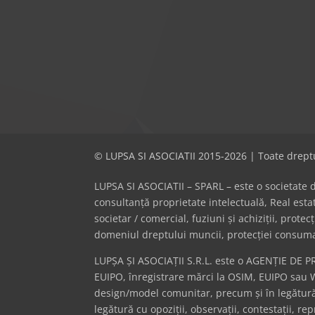
© LUPSA SI ASOCIATII 2015-2026 | Toate dreptu
LUPSA SI ASOCIATII – SPARL – este o societate de 
consultanță proprietate intelectuală, Real es
societar / comercial, fuziuni și achiziții, prote
domeniul dreptului muncii, protecției consumator
LUPȘA ȘI ASOCIAȚII S.R.L. este o AGENȚIE DE P
EUIPO, înregistrare mărci la OSIM, EUIPO sau 
design/model comunitar, precum și în legătură 
legătură cu opoziții, observații, contestații, r