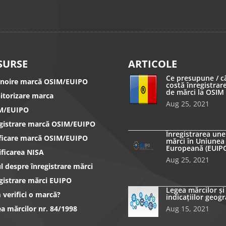
SURSE
ARTICOLE
Ce presupune / c
nnoire marcă OSIM/EUIPO
costă înregistrar
de mărci la OSIM
itorizare marca
Aug 25, 2021
M/EUIPO
egistrare marcă OSIM/EUIPO
Înregistrarea une
ificare marcă OSIM/EUIPO
mărci în Uniunea
Europeană (EUIP
ificarea NISA
Aug 25, 2021
l despre înregistrare mărci
gistrare mărci EUIPO
Legea mărcilor și
verifici o marcă?
indicațiilor geogr
a mărcilor nr. 84/1998
Aug 15, 2021