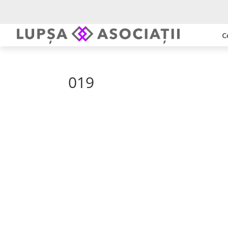
C
019