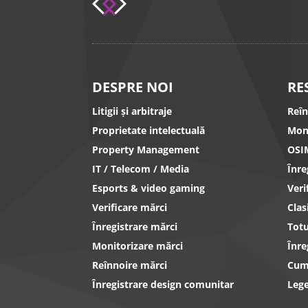
DESPRE NOI
RE
Litigii și arbitraje
Reî
Proprietate intelectuală
Mon
Property Management
OSI
IT / Telecom / Media
Înr
Esports & video gaming
Ver
Verificare mărci
Clas
Înregistrare mărci
Totu
Monitorizare mărci
Înre
Reînnoire mărci
Cum 
Înregistrare design comunitar
Lege