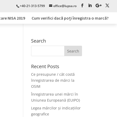
+40-21-313-5799
office@lupsa.ro
care NISA 2019
Cum verifici dacă poți înregistra o marcă?
Search
Recent Posts
Ce presupune / cât costă
înregistrarea de mărci la
OSIM
Înregistrarea unei mărci în
Uniunea Europeană (EUIPO)
Legea mărcilor și indicațiilor
geografice