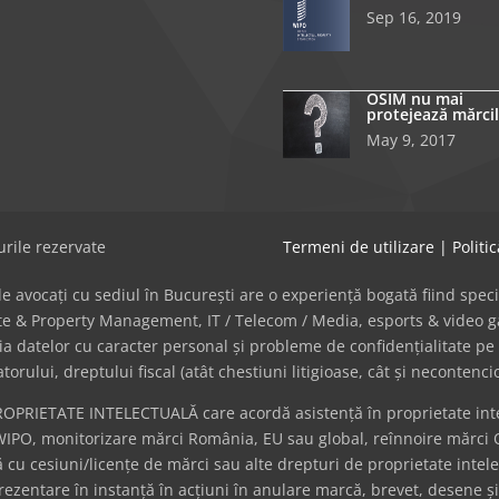
Sep 16, 2019
OSIM nu mai
protejează mărcil
May 9, 2017
rile rezervate
Termeni de utilizare
|
Politi
avocați cu sediul în București are o experiență bogată fiind specializat
tate & Property Management, IT / Telecom / Media, esports & video
cția datelor cu caracter personal și probleme de confidențialitate pe 
ului, dreptului fiscal (atât chestiuni litigioase, cât și necontenci
ROPRIETATE INTELECTUALĂ care acordă asistență în proprietate intel
WIPO, monitorizare mărci România, EU sau global, reînnoire mărci 
cu cesiuni/licențe de mărci sau alte drepturi de proprietate intel
eprezentare în instanță în acțiuni în anulare marcă, brevet, desene ș