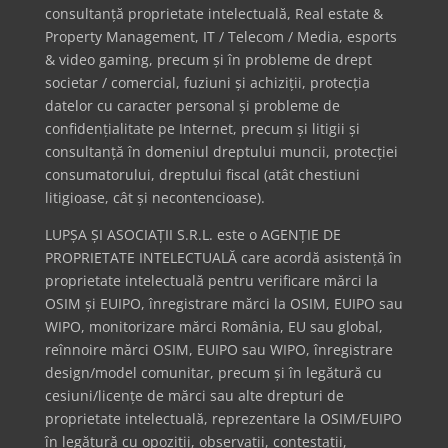
consultanță proprietate intelectuală, Real estate &
Property Management, IT / Telecom / Media, esports
& video gaming, precum și în probleme de drept
societar / comercial, fuziuni și achiziții, protecția
datelor cu caracter personal și probleme de
confidențialitate pe Internet, precum și litigii și
consultanță în domeniul dreptului muncii, protecției
consumatorului, dreptului fiscal (atât chestiuni
litigioase, cât și necontencioase).
LUPȘA ȘI ASOCIAȚII S.R.L. este o AGENȚIE DE
PROPRIETATE INTELECTUALĂ care acordă asistență în
proprietate intelectuală pentru verificare mărci la
OSIM și EUIPO, înregistrare mărci la OSIM, EUIPO sau
WIPO, monitorizare mărci România, EU sau global,
reînnoire mărci OSIM, EUIPO sau WIPO, înregistrare
design/model comunitar, precum și în legătură cu
cesiuni/licențe de mărci sau alte drepturi de
proprietate intelectuală, reprezentare la OSIM/EUIPO
în legătură cu opoziții, observații, contestații,