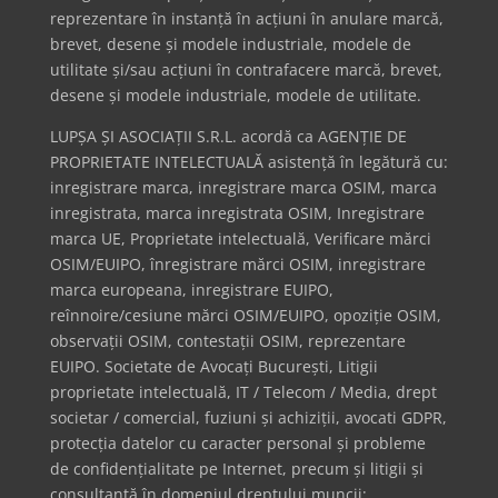
reprezentare în instanță în acțiuni în anulare marcă,
brevet, desene și modele industriale, modele de
utilitate și/sau acțiuni în contrafacere marcă, brevet,
desene și modele industriale, modele de utilitate.
LUPȘA ȘI ASOCIAȚII S.R.L. acordă ca AGENȚIE DE
PROPRIETATE INTELECTUALĂ asistență în legătură cu:
inregistrare marca, inregistrare marca OSIM, marca
inregistrata, marca inregistrata OSIM, Inregistrare
marca UE, Proprietate intelectuală, Verificare mărci
OSIM/EUIPO, înregistrare mărci OSIM, inregistrare
marca europeana, inregistrare EUIPO,
reînnoire/cesiune mărci OSIM/EUIPO, opoziție OSIM,
observații OSIM, contestații OSIM, reprezentare
EUIPO. Societate de Avocați București, Litigii
proprietate intelectuală, IT / Telecom / Media, drept
societar / comercial, fuziuni și achiziții, avocati GDPR,
protecția datelor cu caracter personal și probleme
de confidențialitate pe Internet, precum și litigii și
consultanță în domeniul dreptului muncii;