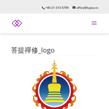
+40-21-313-5799
office@lupsa.ro
菩提禪修_logo