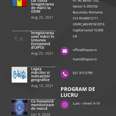
cât costă
nr. 90, Birou 1.02,
înregistrarea
Sector 5, 050726
de mărci la
OSIM
București, Romania
Aug 25, 2021
CUI RO40912111
ONRC J40/4518/2019
Capital social 10.000
Înregistrarea
Lei
unei mărci în
Uniunea
Europeană
(EUIPO)
office@lupsa.ro

Aug 25, 2021
marci@lupsa.ro
Legea
mărcilor și
021 313 5799

indicațiilor
geografice
Aug 15, 2021
PROGRAM DE
LUCRU
Ce înseamnă
Luni – Vineri: 9-19
monitorizare
}
de marcă
Jun 9, 2020