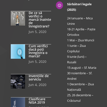
Sărbători legale

(2025)
:
De ce să
verifici o
24 Ianuarie – Mica
marcă înainte
de
Unire
înregistrare?
18-21 Aprilie – Paște
Jun 5, 2020
Ortodox
1 Mai – Ziua Muncii
1 Iunie – Ziua
Cum verifici
dacă poți
Copilului
înregistra o
marcă?
9 iunie (luni) –
Jun 5, 2020
Rusalii
15 august – Sf. Maria
30 noiembrie – Sf.
Invențiile de
Andrei
serviciu
1 Decembrie – Ziua
Jun 4, 2020
Națională
25, 26 decembrie –
Clasificare
Crăciunul
NISA 2019